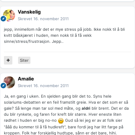
Vanskelig
Skrevet
16. november 2011
jepp, innimellom når det er mye stress på jobb. Ikke nokk til å bli
kvitt blåskjæret i huden, men nokk til å få vekk
sinne/stress/frustrasjon. Jepp..
Siter
Amalie
Skrevet
16. november 2011
Ja, en gang i uken. En sjelden gang blir det to. Syns hele
solariums-debatten er en feil framstilt greie. Hva er det som er så
gale? Så lenge man tar sol med måte, og
aldri
blir brent. Det er da
du blir rynkete, og faren for kreft blir større. Hver eneste liten
rødhet i huden er big no-no
Gud så lei jeg er av at folk sier
"ååå du kommer til å få hudkreft", bare fordi jeg har litt farge på
kroppen. Folk har forskjellig hudtype, sånn er det bare, hihi.