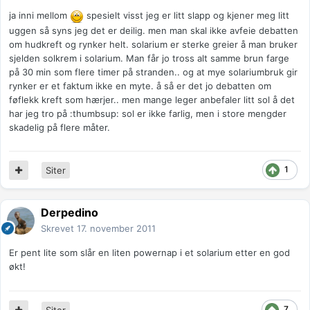
ja inni mellom
spesielt visst jeg er litt slapp og kjener meg litt
uggen så syns jeg det er deilig. men man skal ikke avfeie debatten
om hudkreft og rynker helt. solarium er sterke greier å man bruker
sjelden solkrem i solarium. Man får jo tross alt samme brun farge
på 30 min som flere timer på stranden.. og at mye solariumbruk gir
rynker er et faktum ikke en myte. å så er det jo debatten om
føflekk kreft som hærjer.. men mange leger anbefaler litt sol å det
har jeg tro på :thumbsup: sol er ikke farlig, men i store mengder
skadelig på flere måter.
1
Siter
Derpedino
Skrevet
17. november 2011
Er pent lite som slår en liten powernap i et solarium etter en god
økt!
7
Siter