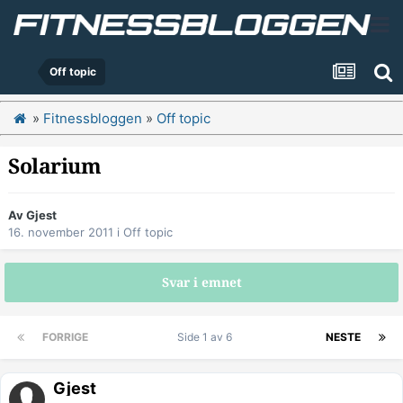
Off topic
»
Fitnessbloggen
»
Off topic
Solarium
Av Gjest
16. november 2011
i
Off topic
Svar i emnet
FORRIGE
Side 1 av 6
NESTE
Gjest