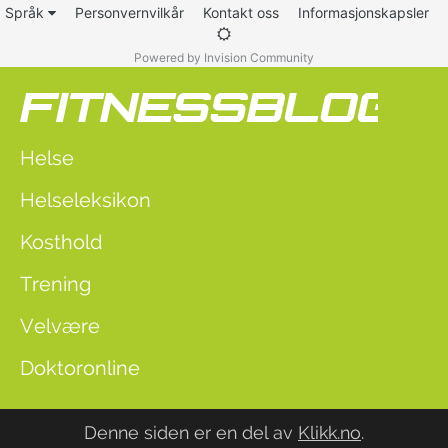
Språk
Personvernvilkår
Kontakt oss
Informasjonskapsler
Powered by Invision Community
Helse
Helseleksikon
Kosthold
Trening
Velvære
Doktoronline
Denne siden er en del av
Klikk.no
.