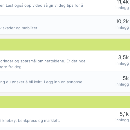
11,4k
r. Last også opp video så gir vi deg tips for å
innlegg
10,2k
innlegg
 skader og mobilitet.
3,5k
rbedringer og spørsmål om nettsidene. Er det noe
innlegg
høre fra deg.
5k
ing du ønsker å bli kvitt. Legg inn en annonse
innlegg
5,1k
innlegg
 i knebøy, benkpress og markløft.