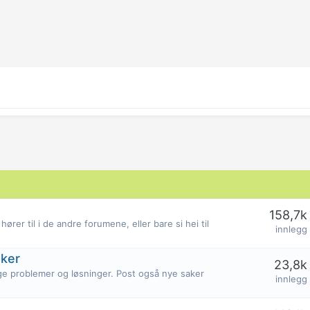
158,7k
ører til i de andre forumene, eller bare si hei til
innlegg
aker
23,8k
e problemer og løsninger. Post også nye saker
innlegg