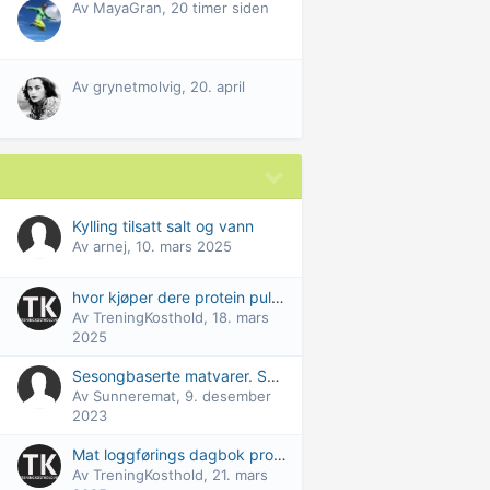
Av
MayaGran
,
20 timer siden
Av
grynetmolvig
,
20. april
Kylling tilsatt salt og vann
Av
arnej
,
10. mars 2025
hvor kjøper dere protein pulver? billig
Av
TreningKosthold
,
18. mars
2025
Sesongbaserte matvarer. Sunnere og billigere?
Av
Sunneremat
,
9. desember
2023
Mat loggførings dagbok program/side
Av
TreningKosthold
,
21. mars