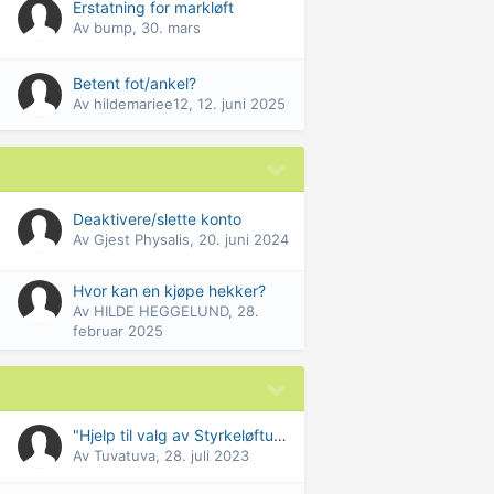
Erstatning for markløft
Av
bump
,
30. mars
Betent fot/ankel?
Av
hildemariee12
,
12. juni 2025
Deaktivere/slette konto
Av Gjest Physalis,
20. juni 2024
Hvor kan en kjøpe hekker?
Av
HILDE HEGGELUND
,
28.
februar 2025
"Hjelp til valg av Styrkeløftutstyr"-tråden
Av
Tuvatuva
,
28. juli 2023