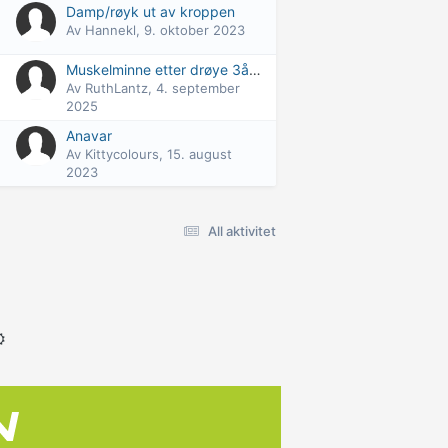
Damp/røyk ut av kroppen
Av
Hannekl
,
9. oktober 2023
Muskelminne etter drøye 3års pause?
Av
RuthLantz
,
4. september
2025
Anavar
Av
Kittycolours
,
15. august
2023
All aktivitet