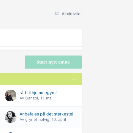
All aktivitet
Start nytt emne
råd til hjemmegym!
Av
Ganzol
,
11. mai
Anbefales på det sterkeste!
Av
grynetmolvig
,
10. april