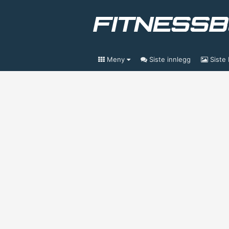
Meny
Siste innlegg
Siste 