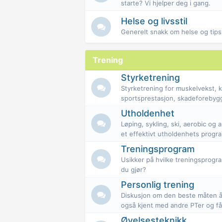
starte? Vi hjelper deg i gang.
Helse og livsstil
Generelt snakk om helse og tips f
Trening
Styrketrening
Styrketrening for muskelvekst, k
sportsprestasjon, skadeforebygg
Utholdenhet
Løping, sykling, ski, aerobic og
et effektivt utholdenhets progr
Treningsprogram
Usikker på hvilke treningsprogram
du gjør?
Personlig trening
Diskusjon om den beste måten å l
også kjent med andre PTer og få
Øvelsesteknikk