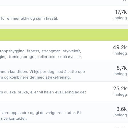
17,7k
innlegg
or en mer aktiv og sunn livsstil.
49,2k
roppsbygging, fitness, strongman, styrkeløft,
innlegg
ing, treningsprogram eller teknikk på øvelser.
8,7k
 annen kondisjon. Vi hjelper deg med å sette opp
innlegg
am og kombinere det med styrketrening.
25,2k
 du skal bruke, eller vil ha en evaluering av det
innlegg
3,6k
ære opp andre og gi de varige resultater. Bli
innlegg
 nye kontakter.