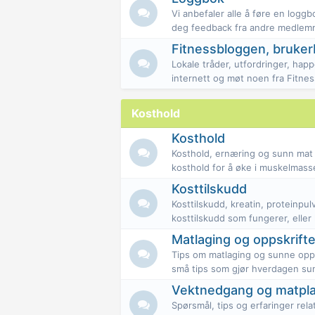
Vi anbefaler alle å føre en logg
deg feedback fra andre medlemm
Fitnessbloggen, brukerb
Lokale tråder, utfordringer, hap
internett og møt noen fra Fitne
Kosthold
Kosthold
Kosthold, ernæring og sunn mat 
kosthold for å øke i muskelmass
Kosttilskudd
Kosttilskudd, kreatin, proteinpul
kosttilskudd som fungerer, eller
Matlaging og oppskrifte
Tips om matlaging og sunne oppsk
små tips som gjør hverdagen su
Vektnedgang og matpl
Spørsmål, tips og erfaringer relat