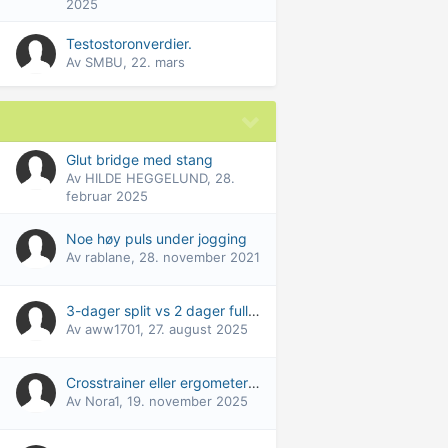
2025
Testostoronverdier.
Av
SMBU
,
22. mars
Glut bridge med stang
Av
HILDE HEGGELUND
,
28.
februar 2025
Noe høy puls under jogging
Av
rablane
,
28. november 2021
3-dager split vs 2 dager fullkropp
Av
aww1701
,
27. august 2025
Crosstrainer eller ergometersykkel
Av
Nora1
,
19. november 2025