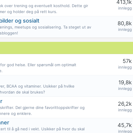
413,1k
bok over trening og eventuelt kosthold. Dette gir
innlegg
er og holder deg på rett kurs.
ilder og sosialt
80,8k
penings, meetups og sosialisering. Ta steget ut av
innlegg
ssbloggen!
57k
for god helse. Eller spørsmål om optimalt
innlegg
e.
19,8k
ver, BCAA og vitaminer. Usikker på hvilke
innlegg
 hvordan de skal brukes?
r
26,2k
rifter. Del gjerne dine favorittoppskrifter og
innlegg
nnere og enklere.
aner
45,7k
ert til å gå ned i vekt. Usikker på hvor du skal
innlegg