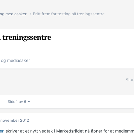
s og mediasaker
Fritt frem for testing på treningssentre
å treningssentre
s og mediasaker
Star
Side 1 av 6
 november 2012
ten
skriver at et nytt vedtak i Markedsrådet nå åpner for at medlem