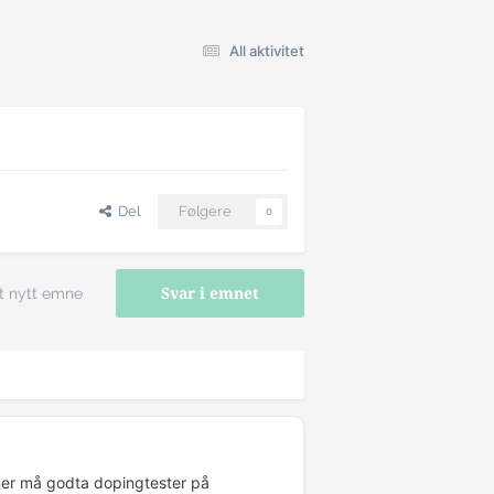
All aktivitet
Del
Følgere
0
t nytt emne
Svar i emnet
mer må godta dopingtester på