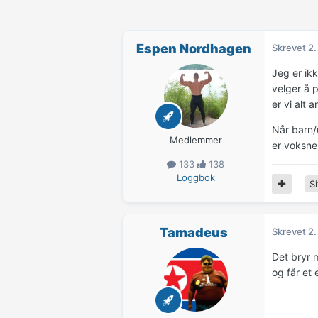
Espen Nordhagen
Skrevet
2.
Jeg er ikk
velger å 
er vi alt a
Når barn/
Medlemmer
er voksne 
133
138
Loggbok
Si
Tamadeus
Skrevet
2.
Det bryr m
og får et