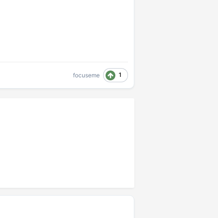
1
focuseme