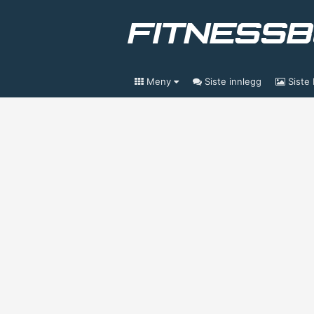
Meny
Siste innlegg
Siste 