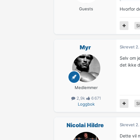
Guests
Hvorfor d
Si
Myr
Skrevet
2.
Selv om j
det ikke d
Medlemmer
2,9k
6 671
Si
Loggbok
Nicolai Hildre
Skrevet
2.
Dette vil 