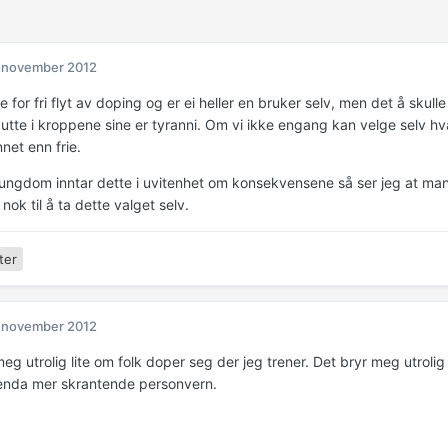
 november 2012
e for fri flyt av doping og er ei heller en bruker selv, men det å sku
putte i kroppene sine er tyranni. Om vi ikke engang kan velge selv hv
nnet enn frie.
ungdom inntar dette i uvitenhet om konsekvensene så ser jeg at ma
nok til å ta dette valget selv.
ter
 november 2012
eg utrolig lite om folk doper seg der jeg trener. Det bryr meg utrolig
 enda mer skrantende personvern.