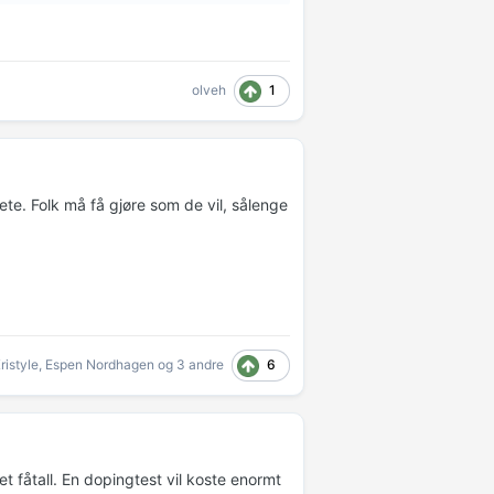
1
olveh
ete. Folk må få gjøre som de vil, sålenge
6
ristyle
,
Espen Nordhagen
og
3 andre
et fåtall. En dopingtest vil koste enormt