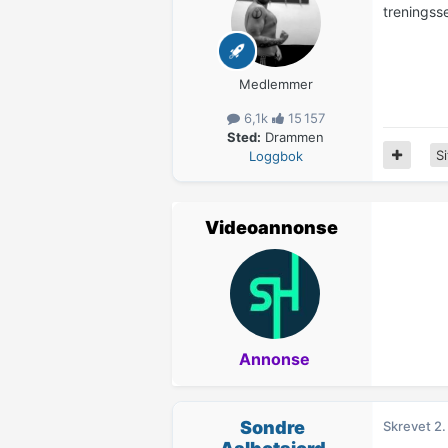
treningss
Medlemmer
6,1k
15 157
Sted:
Drammen
Si
Loggbok
Videoannonse
Annonse
Sondre
Skrevet
2.