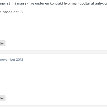
rener så må man skrive under en kontrakt hvor man godtar at anti-do
le hadde det :S
ter
 november 2012
ter