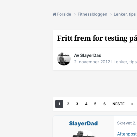
Forside
Fitnessbloggen
Lenker, tip
Fritt frem for testing p
Av
SlayerDad
2. november 2012
i
Lenker, tip
1
2
3
4
5
6
NESTE
SlayerDad
Skrevet
2.
Aftenpos