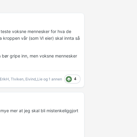
lle teste voksne mennesker for hva de
a kroppen vår (som VI eier) skal innta så
n bør gripe inn, men voksne mennesker
4
ErikH
,
Tlviken
,
Eivind_Lie
og
1 annen
 mye mer at jeg skal bli mistenkeliggjort