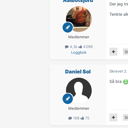
Aalbotsjord
Der jeg t
Tenkte al
Medlemmer
4,3k
4 096
Si
Loggbok
Daniel Sol
Skrevet
2.
Så bra
Medlemmer
Si
198
75