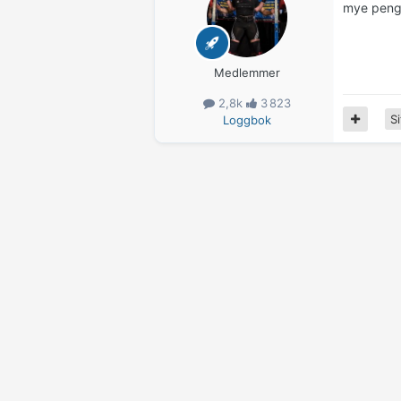
mye penge
Medlemmer
2,8k
3 823
Si
Loggbok