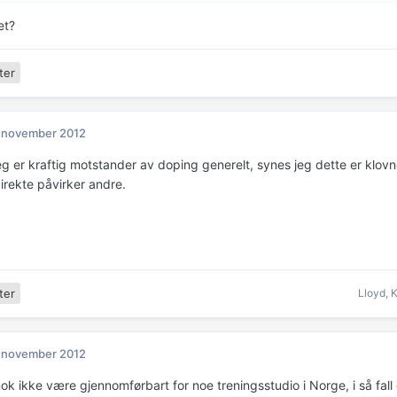
et?
ter
 november 2012
eg er kraftig motstander av doping generelt, synes jeg dette er klovn
irekte påvirker andre.
Lloyd
,
K
ter
 november 2012
nok ikke være gjennomførbart for noe treningsstudio i Norge, i så fall 