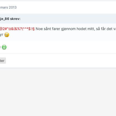
 mars 2013
je_86 skrev:
2#"¤&(&%?\^^*$:!§
Noe sånt farer gjennom hodet mitt, så får det v
tyr
e
ter