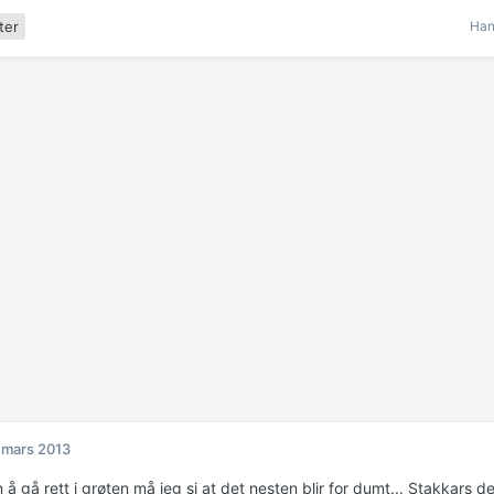
Han
ter
 mars 2013
n å gå rett i grøten må jeg si at det nesten blir for dumt... Stakkars d