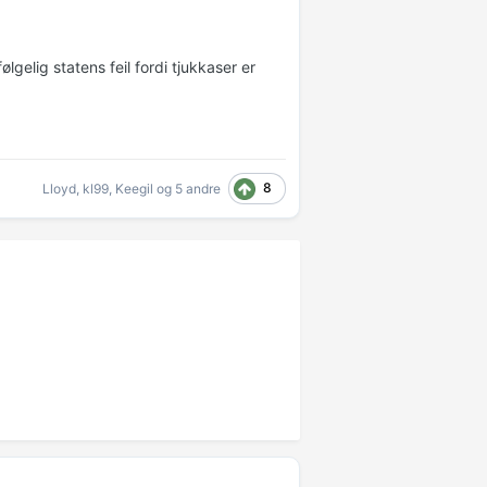
ølgelig statens feil fordi tjukkaser er
8
Lloyd
,
kl99
,
Keegil
og
5 andre