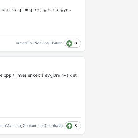
r jeg skal gi meg før jeg har begynt.
3
Armadillo
,
Pia75
og
Tlviken
 opp til hver enkelt å avgjøre hva det
3
eanMachine
,
Gompen
og
Groenhaug