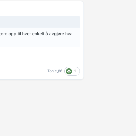
ære opp til hver enkelt å avgjøre hva
1
Tonje_86