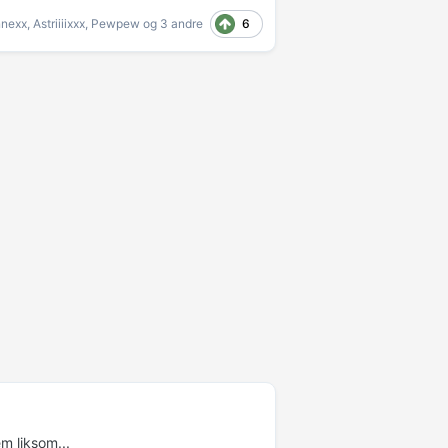
6
nexx
,
Astriiiixxx
,
Pewpew
og
3 andre
em liksom...