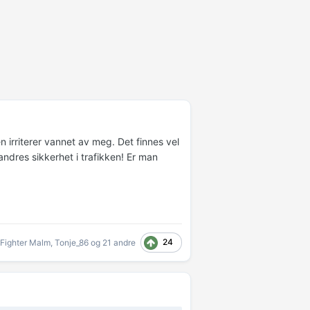
n irriterer vannet av meg. Det finnes vel
ndres sikkerhet i trafikken! Er man
24
tFighter Malm
,
Tonje_86
og
21 andre