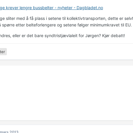
ge krever lengre bussbelter - nyheter - Dagbladet.no
e sliter med å få plass i setene til kollektivtransporten, dette er selvf
å spørre etter belteforlengere og setene følger minimumkravet til EU.
dres, eller er det bare syndtristjævlaleit for Jørgen? Kjør debatt!
ter
 mars 2013