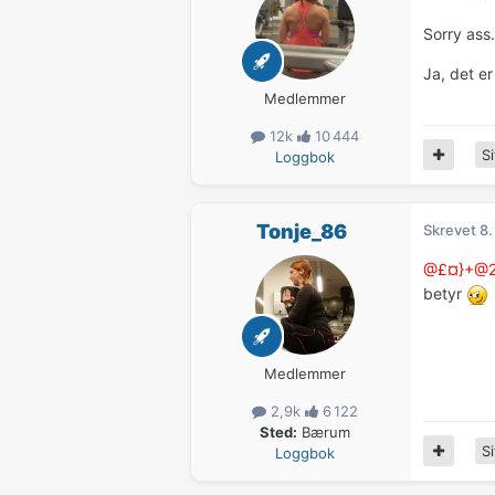
Sorry ass.
Ja, det er
Medlemmer
12k
10 444
Si
Loggbok
Tonje_86
Skrevet
8.
@£¤}+@2#
betyr
Medlemmer
2,9k
6 122
Sted:
Bærum
Si
Loggbok