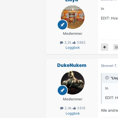
In
EDIT: Hve
Medlemmer
3,2k
3 862
Si
Loggbok
DukeNukem
Skrevet
7.
"Llo
In
EDIT: H
Medlemmer
2,4k
3 616
Alle andr
Loggbok