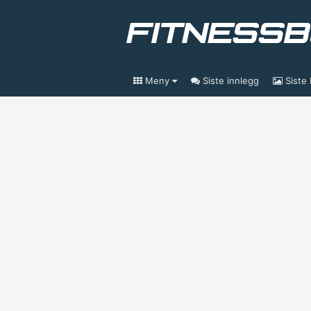
Meny
Siste innlegg
Siste 