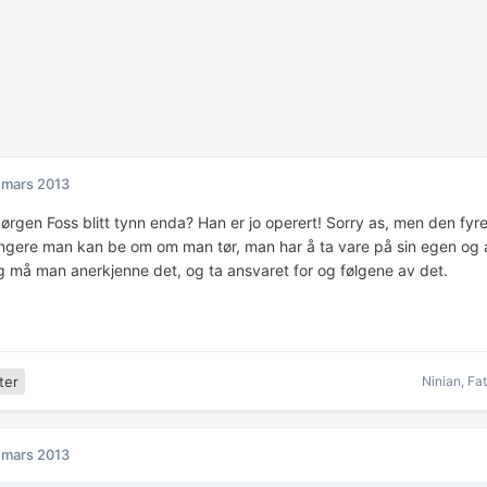
 mars 2013
ørgen Foss blitt tynn enda? Han er jo operert! Sorry as, men den fyre
engere man kan be om om man tør, man har å ta vare på sin egen og a
g må man anerkjenne det, og ta ansvaret for og følgene av det.
Ninian
,
Fa
ter
 mars 2013