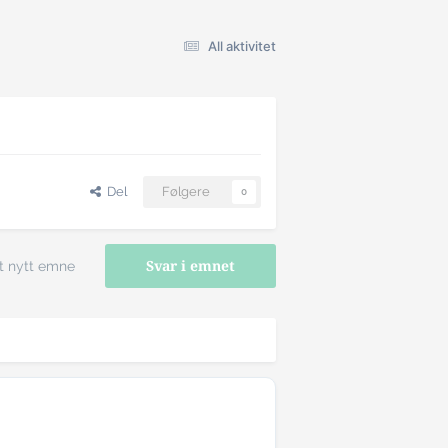
All aktivitet
Del
Følgere
0
t nytt emne
Svar i emnet