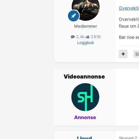
Overvekti
Overvektig
flaue om 
Medlemmer
2,4k
3 616
Bør noe en
Loggbok
Si
Videoannonse
Annonse
Lloyd
Skrevet
7.