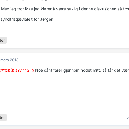
 Men jeg tror ikke jeg klarer å være saklig i denne diskusjonen så tro
 syndtristjævlaleit for Jørgen.
ter
 mars 2013
"¤&(&%?\^^*$:!§
Noe sånt farer gjennom hodet mitt, så får det være
L
ter