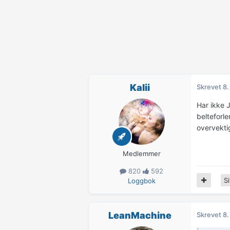
Kalii
Skrevet
8.
Har ikke J
belteforl
overvekti
Medlemmer
820
592
Si
Loggbok
LeanMachine
Skrevet
8.