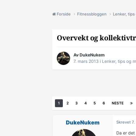
Forside
Fitnessbloggen
Lenker, tip
Overvekt og kollektivtr
Av
DukeNukem
7. mars 2013
i
Lenker, tips og 
1
2
3
4
5
6
NESTE
DukeNukem
Skrevet
7.
Da er det 