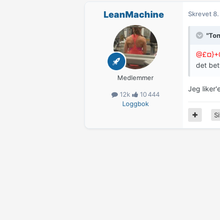
LeanMachine
Skrevet
8.
"Ton
@£¤}+@
det be
Medlemmer
Jeg liker'
12k
10 444
Loggbok
Si