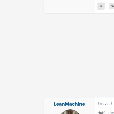
Si
LeanMachine
Skrevet
8.
Huff.. ute