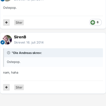
Ostepop.
6
Siter
SirenB
Skrevet
16. juli 2014
"Ole Andreas skrev:
Ostepop.
nam, haha
Siter