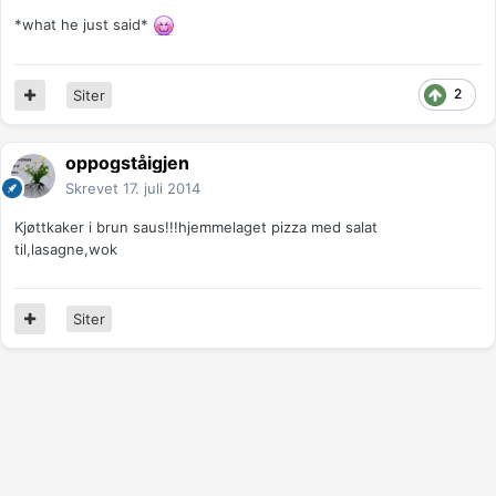
*what he just said*
2
Siter
oppogståigjen
Skrevet
17. juli 2014
Kjøttkaker i brun saus!!!hjemmelaget pizza med salat
til,lasagne,wok
Siter