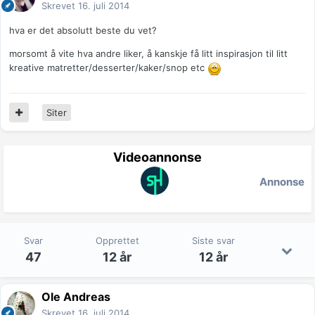
Skrevet
16. juli 2014
hva er det absolutt beste du vet?
morsomt å vite hva andre liker, å kanskje få litt inspirasjon til litt
kreative matretter/desserter/kaker/snop etc
Siter
Videoannonse
Annonse
Svar
Opprettet
Siste svar
47
12 år
12 år
Ole Andreas
Skrevet
16. juli 2014