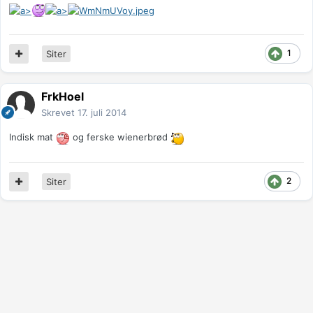
1
Siter
FrkHoel
Skrevet
17. juli 2014
Indisk mat
og ferske wienerbrød
2
Siter