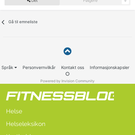
Del
Følgere
0
Gå til emneliste
Språk
Personvernvilkår
Kontakt oss
Informasjonskapsler
Powered by Invision Community
Helse
Helseleksikon