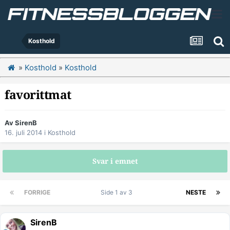
Kosthold
»
Kosthold
»
Kosthold
favorittmat
Av
SirenB
16. juli 2014
i
Kosthold
Svar i emnet
FORRIGE
Side 1 av 3
NESTE
SirenB