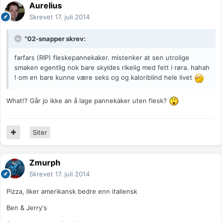
Aurelius
Skrevet
17. juli 2014
"02-snapper skrev:
farfars (RIP) fleskepannekaker. mistenker at sen utrolige
smaken egentlig nok bare skyldes rikelig med fett i røra. hahah
! om en bare kunne være seks og og kaloriblind hele livet
What!? Går jo ikke an å lage pannekaker uten flesk?
Siter
Zmurph
Skrevet
17. juli 2014
Pizza, liker amerikansk bedre enn italiensk
Ben & Jerry's