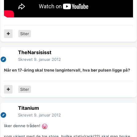
Siter
TheNarsisisst
Skrevet
9. januar 2012
Når en 17-åring skal trene langintervall, hva bør pulsen ligge på?
Siter
Titanium
Skrevet
9. januar 2012
liker denne tråden!
som ukjent med de tre store, hvilke stativ/rack(??) skal man bruke