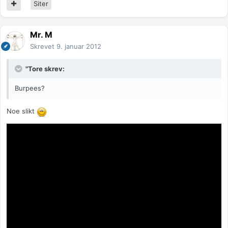
Siter
Mr. M
Skrevet
9. januar 2012
"Tore skrev:
Burpees?
Noe slikt