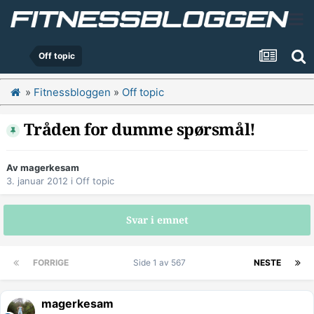
Off topic
»
Fitnessbloggen
»
Off topic
Tråden for dumme spørsmål!
Av
magerkesam
3. januar 2012
i
Off topic
Svar i emnet
FORRIGE
Side 1 av 567
NESTE
magerkesam