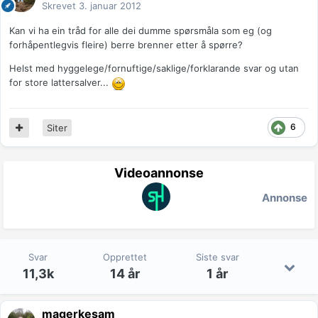
Skrevet
3. januar 2012
Kan vi ha ein tråd for alle dei dumme spørsmåla som eg (og
forhåpentlegvis fleire) berre brenner etter å spørre?
Helst med hyggelege/fornuftige/saklige/forklarande svar og utan
for store lattersalver...
6
Siter
Videoannonse
Annonse
Svar
Opprettet
Siste svar
11,3k
14 år
1 år
magerkesam