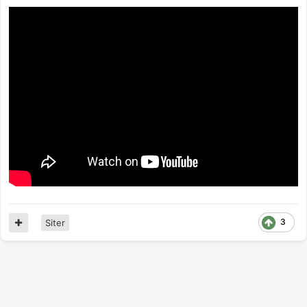
3
Siter