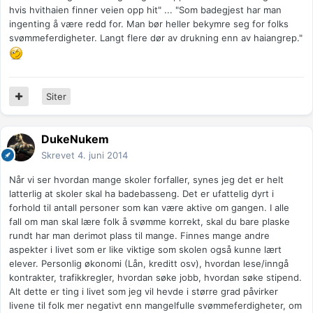
hvis hvithaien finner veien opp hit" ... "Som badegjest har man
ingenting å være redd for. Man bør heller bekymre seg for folks
svømmeferdigheter. Langt flere dør av drukning enn av haiangrep."
Siter
DukeNukem
Skrevet
4. juni 2014
Når vi ser hvordan mange skoler forfaller, synes jeg det er helt
latterlig at skoler skal ha badebasseng. Det er ufattelig dyrt i
forhold til antall personer som kan være aktive om gangen. I alle
fall om man skal lære folk å svømme korrekt, skal du bare plaske
rundt har man derimot plass til mange. Finnes mange andre
aspekter i livet som er like viktige som skolen også kunne lært
elever. Personlig økonomi (Lån, kreditt osv), hvordan lese/inngå
kontrakter, trafikkregler, hvordan søke jobb, hvordan søke stipend.
Alt dette er ting i livet som jeg vil hevde i større grad påvirker
livene til folk mer negativt enn mangelfulle svømmeferdigheter, om