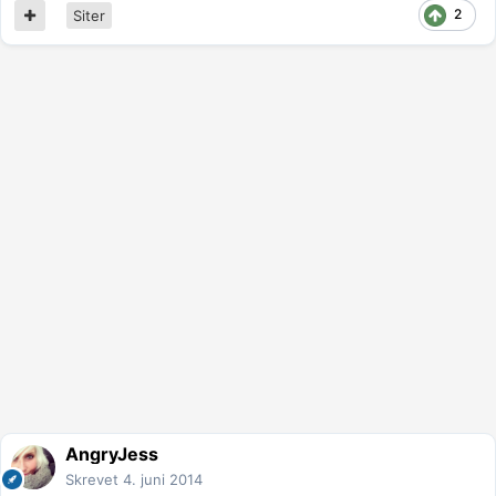
2
Siter
AngryJess
Skrevet
4. juni 2014