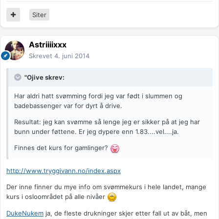
Siter
Astriiiixxx
Skrevet
4. juni 2014
"Ojive skrev:
Har aldri hatt svømming fordi jeg var født i slummen og
badebassenger var for dyrt å drive.
Resultat: jeg kan svømme så lenge jeg er sikker på at jeg har
bunn under føttene. Er jeg dypere enn 1.83....vel....ja.
Finnes det kurs for gamlinger?
http://www.tryggivann.no/index.aspx
Der inne finner du mye info om svømmekurs i hele landet, mange
kurs i osloområdet på alle nivåer
DukeNukem
ja, de fleste drukninger skjer etter fall ut av båt, men