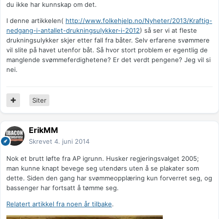
du ikke har kunnskap om det.
I denne artikkelen(
http://www.folkehjelp.no/Nyheter/2013/Kraftig-
nedgang-i-antallet-drukningsulykker-i-2012
) så ser vi at fleste
drukningsulykker skjer etter fall fra båter. Selv erfarene svømmere
vil slite på havet utenfor båt. Så hvor stort problem er egentlig de
manglende svømmeferdighetene? Er det verdt pengene? Jeg vil si
nei.
Siter
ErikMM
Skrevet
4. juni 2014
Nok et brutt løfte fra AP igrunn. Husker regjeringsvalget 2005;
man kunne knapt bevege seg utendørs uten å se plakater som
dette. Siden den gang har svømmeopplæring kun forverret seg, og
bassenger har fortsatt å tømme seg.
Relatert artikkel fra noen år tilbake
.