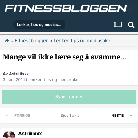
Lenker, tips og mediasaker
»
Fitnessbloggen
»
Lenker, tips og mediasaker
Mange vil ikke lære seg å svømme...
Av
Astriiiixxx
3. juni 2014
i
Lenker, tips og mediasaker
Svar i emnet
FORRIGE
Side 1 av 2
NESTE
Astriiiixxx