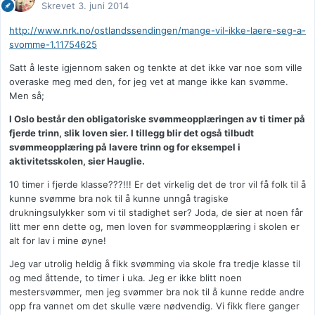
Skrevet
3. juni 2014
http://www.nrk.no/ostlandssendingen/mange-vil-ikke-laere-seg-a-
svomme-1.11754625
Satt å leste igjennom saken og tenkte at det ikke var noe som ville
overaske meg med den, for jeg vet at mange ikke kan svømme.
Men så;
I Oslo består den obligatoriske svømmeopplæringen av ti timer på
fjerde trinn, slik loven sier. I tillegg blir det også tilbudt
svømmeopplæring på lavere trinn og for eksempel i
aktivitetsskolen, sier Hauglie.
10 timer i fjerde klasse???!!! Er det virkelig det de tror vil få folk til å
kunne svømme bra nok til å kunne unngå tragiske
drukningsulykker som vi til stadighet ser? Joda, de sier at noen får
litt mer enn dette og, men loven for svømmeopplæring i skolen er
alt for lav i mine øyne!
Jeg var utrolig heldig å fikk svømming via skole fra tredje klasse til
og med åttende, to timer i uka. Jeg er ikke blitt noen
mestersvømmer, men jeg svømmer bra nok til å kunne redde andre
opp fra vannet om det skulle være nødvendig. Vi fikk flere ganger