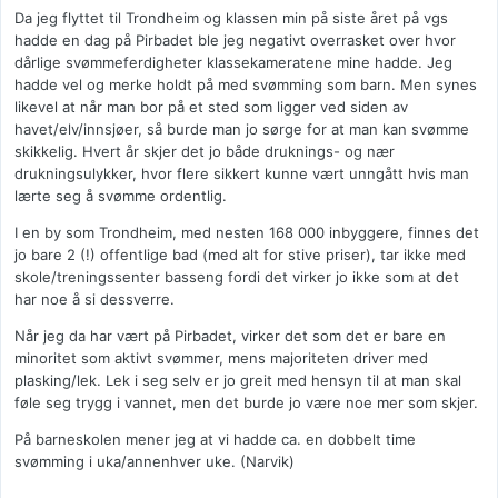
Da jeg flyttet til Trondheim og klassen min på siste året på vgs
hadde en dag på Pirbadet ble jeg negativt overrasket over hvor
dårlige svømmeferdigheter klassekameratene mine hadde. Jeg
hadde vel og merke holdt på med svømming som barn. Men synes
likevel at når man bor på et sted som ligger ved siden av
havet/elv/innsjøer, så burde man jo sørge for at man kan svømme
skikkelig. Hvert år skjer det jo både druknings- og nær
drukningsulykker, hvor flere sikkert kunne vært unngått hvis man
lærte seg å svømme ordentlig.
I en by som Trondheim, med nesten 168 000 inbyggere, finnes det
jo bare 2 (!) offentlige bad (med alt for stive priser), tar ikke med
skole/treningssenter basseng fordi det virker jo ikke som at det
har noe å si dessverre.
Når jeg da har vært på Pirbadet, virker det som det er bare en
minoritet som aktivt svømmer, mens majoriteten driver med
plasking/lek. Lek i seg selv er jo greit med hensyn til at man skal
føle seg trygg i vannet, men det burde jo være noe mer som skjer.
På barneskolen mener jeg at vi hadde ca. en dobbelt time
svømming i uka/annenhver uke. (Narvik)