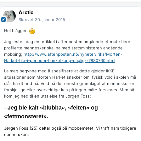
Arctic
Skrevet
30. januar 2015
Hei blåggen
Jeg leste i dag en artikkel i aftenposten angående et møte flere
profilerte mennesker skal ha med statsministeren angående
mobbing;
http://www.aftenposten.no/nyheter/iriks/Morten-
Harket-ble-i-perioder-banket-opp-daglig--7880760.html
La meg begynne med å spesifisere at dette gjelder IKKE
situasjoner som Morten Harket snakker om; fysisk vold i skolen må
slås hardt ned på. Vold på det eneste grunnlaget at mennesker er
forskjellige eller overvektige kan på ingen måte forsvares. Men så
kom jeg ned til en uttalelse fra Jørgen Foss;
- Jeg ble kalt «blubba», «feiten» og
«fettmonsteret».
Jørgen Foss (25) deltar også på mobbemøtet. Vi traff ham tidligere
denne uken: