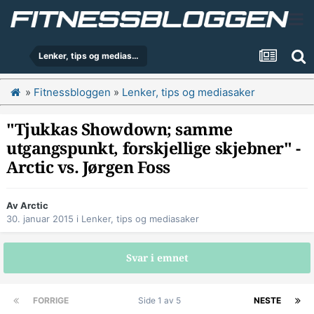
Lenker, tips og mediasaker
»
Fitnessbloggen
»
Lenker, tips og mediasaker
"Tjukkas Showdown; samme
utgangspunkt, forskjellige skjebner" -
Arctic vs. Jørgen Foss
Av
Arctic
30. januar 2015
i
Lenker, tips og mediasaker
Svar i emnet
FORRIGE
Side 1 av 5
NESTE