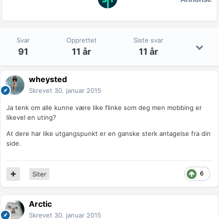
Svar
Opprettet
Siste svar
91
11 år
11 år
wheysted
Skrevet
30. januar 2015
Ja tenk om alle kunne være like flinke som deg men mobbing er
likevel en uting?
At dere har like utgangspunkt er en ganske sterk antagelse fra din
side.
6
Siter
Arctic
Skrevet
30. januar 2015