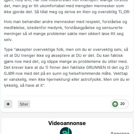
det, men jeg er litt ukomfortabel med mengden mennesker som
ikke gjorde det. Så tillat meg og skrive en liten og oversiktlig TL;DR:
Hvis man behandler andre mennesker med respekt, forståelse og
medfølelse, istedenfor medynk, forståsegpåelse og sensurerte
meninger så vil mange problemer sakte men sikkert løse litt seg
selv.
Type "aksepter overvektige folk, men om du er overvektig selv, så
vit at DU trenger ikke og akseptere at DU er det. Du kan faktisk
gjøre noe med det, og slippe mange av problemene du sliter med.
Det krever bare at du 1) finner den faktiske GRUNNEN til det og 2)
GJØR noe med det på en sunn og helsefremmende måte. Vekttap
er vanskelig, men ikke hjernekirurgi eller astrofysikk. Men om du er
lykkelig, så have at it".
20
Siter
Videoannonse
Annonse