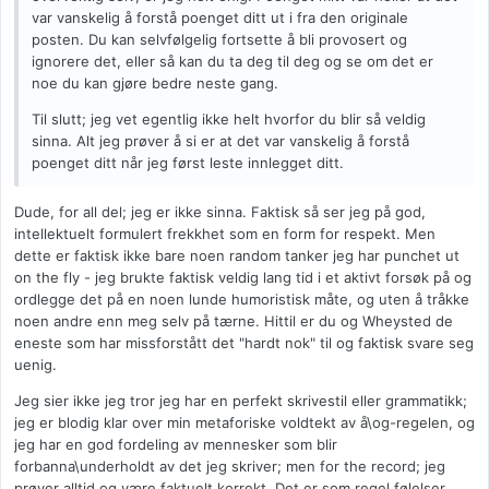
var vanskelig å forstå poenget ditt ut i fra den originale
posten. Du kan selvfølgelig fortsette å bli provosert og
ignorere det, eller så kan du ta deg til deg og se om det er
noe du kan gjøre bedre neste gang.
Til slutt; jeg vet egentlig ikke helt hvorfor du blir så veldig
sinna. Alt jeg prøver å si er at det var vanskelig å forstå
poenget ditt når jeg først leste innlegget ditt.
Dude, for all del; jeg er ikke sinna. Faktisk så ser jeg på god,
intellektuelt formulert frekkhet som en form for respekt. Men
dette er faktisk ikke bare noen random tanker jeg har punchet ut
on the fly - jeg brukte faktisk veldig lang tid i et aktivt forsøk på og
ordlegge det på en noen lunde humoristisk måte, og uten å tråkke
noen andre enn meg selv på tærne. Hittil er du og Wheysted de
eneste som har missforstått det "hardt nok" til og faktisk svare seg
uenig.
Jeg sier ikke jeg tror jeg har en perfekt skrivestil eller grammatikk;
jeg er blodig klar over min metaforiske voldtekt av å\og-regelen, og
jeg har en god fordeling av mennesker som blir
forbanna\underholdt av det jeg skriver; men for the record; jeg
prøver alltid og være faktuelt korrekt. Det er som regel følelser