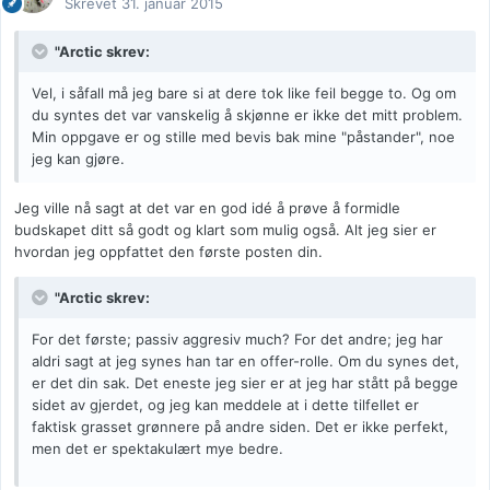
Skrevet
31. januar 2015
"Arctic skrev:
Vel, i såfall må jeg bare si at dere tok like feil begge to. Og om
du syntes det var vanskelig å skjønne er ikke det mitt problem.
Min oppgave er og stille med bevis bak mine "påstander", noe
jeg kan gjøre.
Jeg ville nå sagt at det var en god idé å prøve å formidle
budskapet ditt så godt og klart som mulig også. Alt jeg sier er
hvordan jeg oppfattet den første posten din.
"Arctic skrev:
For det første; passiv aggresiv much? For det andre; jeg har
aldri sagt at jeg synes han tar en offer-rolle. Om du synes det,
er det din sak. Det eneste jeg sier er at jeg har stått på begge
sidet av gjerdet, og jeg kan meddele at i dette tilfellet er
faktisk grasset grønnere på andre siden. Det er ikke perfekt,
men det er spektakulært mye bedre.