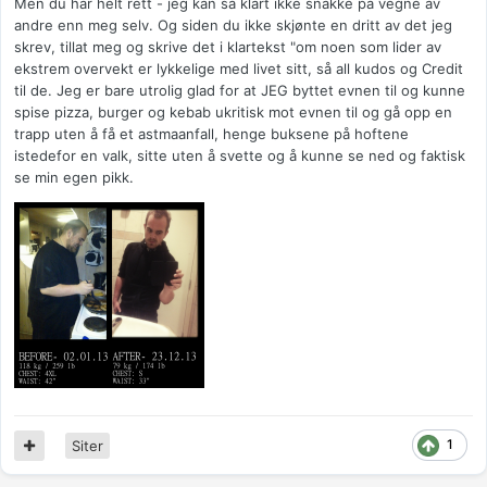
Men du har helt rett - jeg kan så klart ikke snakke på vegne av
andre enn meg selv. Og siden du ikke skjønte en dritt av det jeg
skrev, tillat meg og skrive det i klartekst "om noen som lider av
ekstrem overvekt er lykkelige med livet sitt, så all kudos og Credit
til de. Jeg er bare utrolig glad for at JEG byttet evnen til og kunne
spise pizza, burger og kebab ukritisk mot evnen til og gå opp en
trapp uten å få et astmaanfall, henge buksene på hoftene
istedefor en valk, sitte uten å svette og å kunne se ned og faktisk
se min egen pikk.
1
Siter