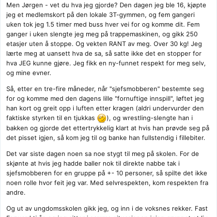
Men Jørgen - v
et du hva jeg gjorde? Den dagen jeg ble 16, kjøpte
jeg et medlemskort på den lokale 3T-gymmen, og fem ganger
i
uken tok jeg 1.5 timer med buss hver vei for og komme dit. Fem
ganger i uken slengte jeg meg på trappemaskinen, og gikk 250
etasjer uten å stoppe. Og vekten RANT av meg. Over 30 kg! Jeg
lærte meg at uansett hva de sa, så satte ikke det en stopper for
hva JEG kunne gjøre. Jeg fikk en ny-funnet respekt for meg selv,
og mine evner.
Så, etter en tre-fire måneder, når "sjefsmobberen" bestemte seg
for og komme med den dagens lille "fornuftige innspill", løftet jeg
han kort og greit opp i luften etter kragen (aldri undervurder den
faktiske styrken til en tjukkas
), og wrestling-slengte han i
bakken og gjorde det ettertrykkelig klart at hvis han prøvde seg på
det pisset igjen, så kom jeg til og banke han fullstendig i fillebiter.
Det var siste dagen noen sa noe stygt til meg på skolen. For de
skjønte at hvis jeg hadde baller nok til direkte nabbe tak i
sjefsmobberen for en gruppe på +- 10 personer, så spilte det ikke
noen rolle hvor feit jeg var. Med selvrespekten, kom respekten fra
andre.
Og ut av ungdomsskolen gikk jeg, og inn i de voksnes rekker. Fast