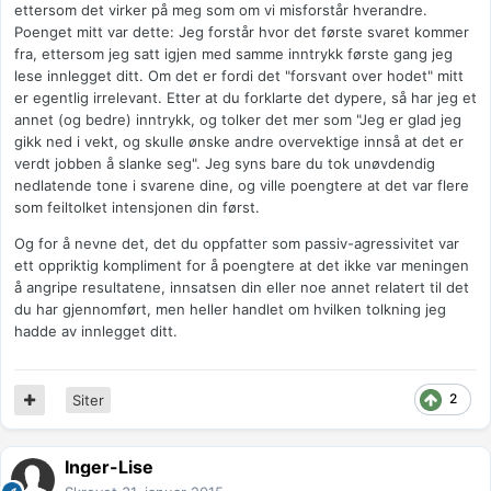
ettersom det virker på meg som om vi misforstår hverandre.
Poenget mitt var dette: Jeg forstår hvor det første svaret kommer
fra, ettersom jeg satt igjen med samme inntrykk første gang jeg
lese innlegget ditt. Om det er fordi det "forsvant over hodet" mitt
er egentlig irrelevant. Etter at du forklarte det dypere, så har jeg et
annet (og bedre) inntrykk, og tolker det mer som "Jeg er glad jeg
gikk ned i vekt, og skulle ønske andre overvektige innså at det er
verdt jobben å slanke seg". Jeg syns bare du tok unøvdendig
nedlatende tone i svarene dine, og ville poengtere at det var flere
som feiltolket intensjonen din først.
Og for å nevne det, det du oppfatter som passiv-agressivitet var
ett oppriktig kompliment for å poengtere at det ikke var meningen
å angripe resultatene, innsatsen din eller noe annet relatert til det
du har gjennomført, men heller handlet om hvilken tolkning jeg
hadde av innlegget ditt.
2
Siter
Inger-Lise