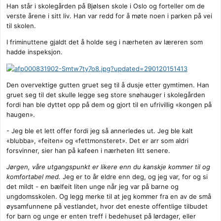
Han står i skolegården på Bjølsen skole i Oslo og forteller om de
verste årene i sitt liv. Han var redd for å møte noen i parken på vei
til skolen.
I friminuttene gjaldt det å holde seg i nærheten av læreren som
hadde inspeksjon.
Den overvektige gutten gruet seg til å dusje etter gymtimen. Han
gruet seg til det skulle legge seg store snøhauger i skolegården
fordi han ble dyttet opp på dem og gjort til en ufrivillig «kongen på
haugen».
- Jeg ble et lett offer fordi jeg så annerledes ut. Jeg ble kalt
«blubba», «feiten» og «fettmonsteret». Det er arr som aldri
forsvinner, sier han på kafeen i nærheten litt senere.
Jørgen, våre utgangspunkt er likere enn du kanskje kommer til og
komfortabel med.
Jeg er to år eldre enn deg, og jeg var, for og si
det mildt - en bælfeit liten unge når jeg var på barne og
ungdomsskolen. Og legg merke til at jeg kommer fra en av de små
øysamfunnene på vestlandet, hvor det eneste offentlige tilbudet
for barn og unge er enten treff i bedehuset på lørdager, eller