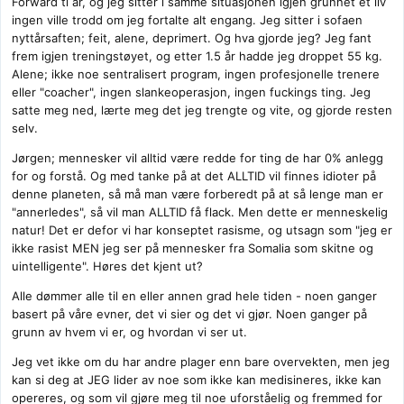
Forward ti år, og jeg sitter i samme situasjonen igjen grunnet et liv
ingen ville trodd om jeg fortalte alt engang. Jeg sitter i sofaen
nyttårsaften; feit, alene, deprimert. Og hva gjorde jeg? Jeg fant
frem igjen treningstøyet, og etter 1.5 år hadde jeg droppet 55 kg.
Alene; ikke noe sentralisert program, ingen profesjonelle trenere
eller "coacher", ingen slankeoperasjon, ingen fuckings ting. Jeg
satte meg ned, lærte meg det jeg trengte og vite, og gjorde resten
selv.
Jørgen; mennesker vil alltid være redde for ting de har 0% anlegg
for og forstå. Og med tanke på at det ALLTID vil finnes idioter på
denne planeten, så må man være forberedt på at så lenge man er
"annerledes", så vil man ALLTID få flack. Men dette er menneskelig
natur! Det er defor vi har konseptet rasisme, og utsagn som "jeg er
ikke rasist MEN jeg ser på mennesker fra Somalia som skitne og
uintelligente". Høres det
kjent ut?
Alle dømmer alle til en eller annen grad hele tiden - noen ganger
basert på våre evner, det vi sier og det vi gjør. Noen ganger på
grunn av hvem vi er, og hvordan vi ser ut.
Jeg vet ikke om du har andre plager enn bare overvekten, men jeg
kan si deg at JEG lider av noe som ikke kan medisineres, ikke kan
opereres, og som vil gjøre meg til noe uforståelig og fremmed for