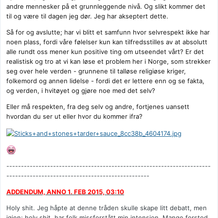
andre mennesker på et grunnleggende nivå. Og slikt kommer det
til og være til dagen jeg dør. Jeg har akseptert dette.
Så for og avslutte; har vi blitt et samfunn hvor selvrespekt ikke har
noen plass, fordi våre følelser kun kan tilfredsstilles av at absolutt
alle rundt oss mener kun positive ting om utseendet vårt? Er det
realistisk og tro at vi kan løse et problem her i Norge, som strekker
seg over hele verden - grunnene til talløse religiøse kriger,
folkemord og annen lidelse - fordi det er lettere enn og se fakta,
og verden, i hvitøyet og gjøre noe med det selv?
Eller må respekten, fra deg selv og andre, fortjenes uansett
hvordan du ser ut eller hvor du kommer ifra?
----------------------------------------------------------------------
-------------------------------------------------
ADDENDUM, ANNO 1. FEB 2015, 03:10
Holy shit. Jeg håpte at denne tråden skulle skape litt debatt, men
igjen; holy shit, har folk missforstått min intensjon. Mange forstod