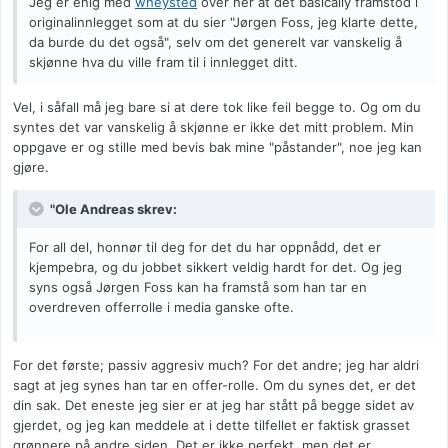
Jeg er enig med
wheysted
over her at det basically framstod i
originalinnlegget som at du sier "Jørgen Foss, jeg klarte dette,
da burde du det også", selv om det generelt var vanskelig å
skjønne hva du ville fram til i innlegget ditt.
Vel, i såfall må jeg bare si at dere tok like feil begge to. Og om du
syntes det var vanskelig å skjønne er ikke det mitt problem. Min
oppgave er og stille med bevis bak mine "påstander", noe jeg kan
gjøre.
"Ole Andreas skrev:
For all del, honnør til deg for det du har oppnådd, det er
kjempebra, og du jobbet sikkert veldig hardt for det. Og jeg
syns også Jørgen Foss kan ha framstå som han tar en
overdreven offerrolle i media ganske ofte.
For det første; passiv aggresiv much? For det andre; jeg har aldri
sagt at jeg synes han tar en offer-rolle. Om du synes det, er det
din sak. Det eneste jeg sier er at jeg har stått på begge sidet av
gjerdet, og jeg kan meddele at i dette tilfellet er faktisk grasset
grønnere på andre siden. Det er ikke perfekt, men det er