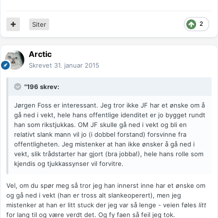
2
Siter
Arctic
Skrevet
31. januar 2015
"196 skrev:
Jørgen Foss er interessant. Jeg tror ikke JF har et ønske om å
gå ned i vekt, hele hans offentlige idenditet er jo bygget rundt
han som rikstjukkas. OM JF skulle gå ned i vekt og bli en
relativt slank mann vil jo (i dobbel forstand) forsvinne fra
offentligheten. Jeg mistenker at han ikke ønsker å gå ned i
vekt, slik trådstarter har gjort (bra jobba!), hele hans rolle som
kjendis og tjukkassynser vil forvitre.
Vel, om du spør meg så tror jeg han innerst inne har et ønske om
og gå ned i vekt (han er tross alt slankeoperert), men jeg
mistenker at han er litt stuck der jeg var så lenge - veien føles
litt
for lang til og være verdt det. Og fy faen så feil jeg tok.