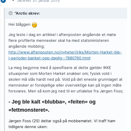
Skrevet
31. januar 2015
"Arctic skrev:
Hei blåggen
Jeg leste i dag en artikkel i aftenposten angående et møte
flere profilerte mennesker skal ha med statsministeren
angående mobbing;
http://www.aftenposten.no/nyheter/iriks/Morten-Harket-ble-
i-perioder-banket-opp-daglig--7880760.html
La meg begynne med å spesifisere at dette gjelder IKKE
situasjoner som Morten Harket snakker om; fysisk vold i
skolen må slås hardt ned på. Vold på det eneste grunnlaget at
mennesker er forskjellige eller overvektige kan på ingen måte
forsvares. Men så kom jeg ned til en uttalelse fra Jørgen Foss;
- Jeg ble kalt «blubba», «feiten» og
«fettmonsteret».
Jørgen Foss (25) deltar også på mobbemøtet. Vi traff ham
tidligere denne uken: