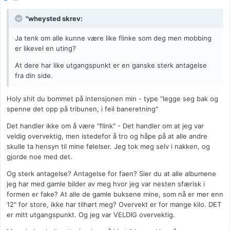
"wheysted skrev:
Ja tenk om alle kunne være like flinke som deg men mobbing
er likevel en uting?
At dere har like utgangspunkt er en ganske sterk antagelse
fra din side.
Holy shit du bommet på intensjonen min - type "legge seg bak og
spenne det opp på tribunen, i feil baneretning"
Det handler ikke om å være "flink" - Det handler om at jeg var
veldig overvektig, men istedefor å tro og håpe på at alle andre
skulle ta hensyn til mine følelser. Jeg tok meg selv i nakken, og
gjorde noe med det.
Og sterk antagelse? Antagelse for faen? Sier du at alle albumene
jeg har med gamle bilder av meg hvor jeg var nesten sfærisk i
formen er fake? At alle de gamle buksene mine, som nå er mer enn
12" for store, ikke har tilhørt meg? Overvekt er for mange kilo. DET
er mitt utgangspunkt. Og jeg var VELDIG overvektig.