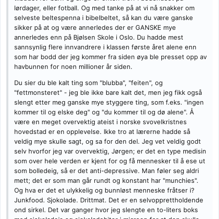
lørdager, eller fotball. Og med tanke på at vi nå snakker om
selveste beltespenna i bibelbeltet, så kan du være ganske
sikker på at og være annerledes der er GANSKE mye
annerledes enn på Bjølsen Skole i Oslo. Du hadde mest
sannsynlig flere innvandrere i klassen første året alene enn
som har bodd der jeg kommer fra siden øya ble presset opp av
havbunnen for noen millioner år siden.
Du sier du ble kalt ting som "blubba", "feiten", og
"fettmonsteret" - jeg ble ikke bare kalt det, men jeg fikk også
slengt etter meg ganske mye styggere ting, som f.eks. "ingen
kommer til og elske deg" og "du kommer til og dø alene". Å
være en meget overvektig ateist i norske svovelkristnes
hovedstad er en opplevelse. Ikke tro at lærerne hadde så
veldig mye skulle sagt, og sa for den del. Jeg vet veldig godt
selv hvorfor jeg var overvektig, Jørgen; er det en type medisin
som over hele verden er kjent for og få mennesker til å ese ut
som bolledeig, så er det anti-depressive. Man føler seg aldri
mett; det er som man går rundt og konstant har "munchies".
Og hva er det et ulykkelig og bunnløst menneske fråtser i?
Junkfood. Sjokolade. Drittmat. Det er en selvopprettholdende
ond sirkel. Det var ganger hvor jeg slengte en to-liters boks