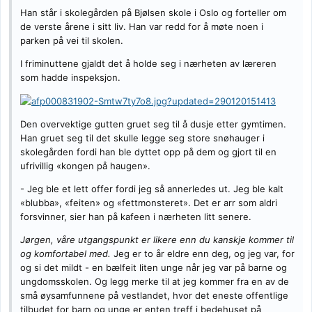
Han står i skolegården på Bjølsen skole i Oslo og forteller om
de verste årene i sitt liv. Han var redd for å møte noen i
parken på vei til skolen.
I friminuttene gjaldt det å holde seg i nærheten av læreren
som hadde inspeksjon.
Den overvektige gutten gruet seg til å dusje etter gymtimen.
Han gruet seg til det skulle legge seg store snøhauger i
skolegården fordi han ble dyttet opp på dem og gjort til en
ufrivillig «kongen på haugen».
- Jeg ble et lett offer fordi jeg så annerledes ut. Jeg ble kalt
«blubba», «feiten» og «fettmonsteret». Det er arr som aldri
forsvinner, sier han på kafeen i nærheten litt senere.
Jørgen, våre utgangspunkt er likere enn du kanskje kommer til
og komfortabel med.
Jeg er to år eldre enn deg, og jeg var, for
og si det mildt - en bælfeit liten unge når jeg var på barne og
ungdomsskolen. Og legg merke til at jeg kommer fra en av de
små øysamfunnene på vestlandet, hvor det eneste offentlige
tilbudet for barn og unge er enten treff i bedehuset på