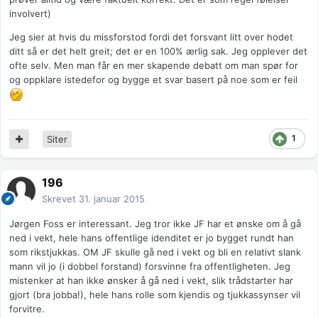
involvert)
Jeg sier at hvis du missforstod fordi det forsvant litt over hodet
ditt så er det helt greit; det er en 100% ærlig sak. Jeg opplever det
ofte selv. Men man får en mer skapende debatt om man spør for
og oppklare istedefor og bygge et svar basert på noe som er feil
1
Siter
196
Skrevet
31. januar 2015
Jørgen Foss er interessant. Jeg tror ikke JF har et ønske om å gå
ned i vekt, hele hans offentlige idenditet er jo bygget rundt han
som rikstjukkas. OM JF skulle gå ned i vekt og bli en relativt slank
mann vil jo (i dobbel forstand) forsvinne fra offentligheten. Jeg
mistenker at han ikke ønsker å gå ned i vekt, slik trådstarter har
gjort (bra jobba!), hele hans rolle som kjendis og tjukkassynser vil
forvitre.