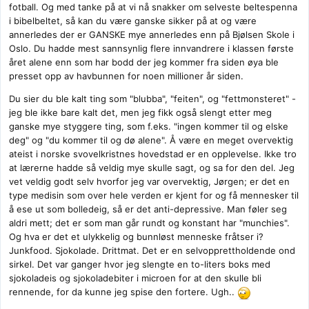
fotball. Og med tanke på at vi nå snakker om selveste beltespenna
i bibelbeltet, så kan du være ganske sikker på at og være
annerledes der er GANSKE mye annerledes enn på Bjølsen Skole i
Oslo. Du hadde mest sannsynlig flere innvandrere i klassen første
året alene enn som har bodd der jeg kommer fra siden øya ble
presset opp av havbunnen for noen millioner år siden.
Du sier du ble kalt ting som "blubba", "feiten", og "fettmonsteret" -
jeg ble ikke bare kalt det, men jeg fikk også slengt etter meg
ganske mye styggere ting, som f.eks. "ingen kommer til og elske
deg" og "du kommer til og dø alene". Å være en meget overvektig
ateist i norske svovelkristnes hovedstad er en opplevelse. Ikke tro
at lærerne hadde så veldig mye skulle sagt, og sa for den del. Jeg
vet veldig godt selv hvorfor jeg var overvektig, Jørgen; er det en
type medisin som over hele verden er kjent for og få mennesker til
å ese ut som bolledeig, så er det anti-depressive. Man føler seg
aldri mett; det er som man går rundt og konstant har "munchies".
Og hva er det et ulykkelig og bunnløst menneske fråtser i?
Junkfood. Sjokolade. Drittmat. Det er en selvopprettholdende ond
sirkel. Det var ganger hvor jeg slengte en to-liters boks med
sjokoladeis og sjokoladebiter i microen for at den skulle bli
rennende, for da kunne jeg spise den fortere. Ugh..