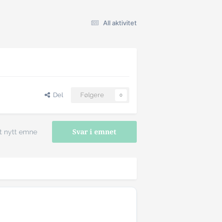
All aktivitet
Del
Følgere
0
t nytt emne
Svar i emnet