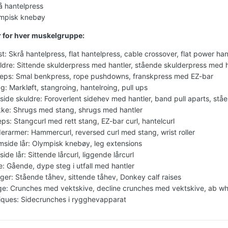
å hantelpress
mpisk knebøy
r for hver muskelgruppe:
st: Skrå hantelpress, flat hantelpress, cable crossover, flat power hant
ldre: Sittende skulderpress med hantler, stående skulderpress med h
ceps: Smal benkpress, rope pushdowns, franskpress med EZ-bar
g: Markløft, stangroing, hantelroing, pull ups
side skuldre: Foroverlent sidehev med hantler, band pull aparts, st
ke: Shrugs med stang, shrugs med hantler
eps: Stangcurl med rett stang, EZ-bar curl, hantelcurl
erarmer: Hammercurl, reversed curl med stang, wrist roller
mside lår: Olympisk knebøy, leg extensions
ide lår: Sittende lårcurl, liggende lårcurl
e: Gående, dype steg i utfall med hantler
ger: Stående tåhev, sittende tåhev, Donkey calf raises
e: Crunches med vektskive, decline crunches med vektskive, ab whe
iques: Sidecrunches i rygghevapparat