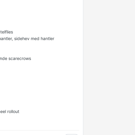
elflies
antler, sidehev med hantler
ående scarecrows
el rollout