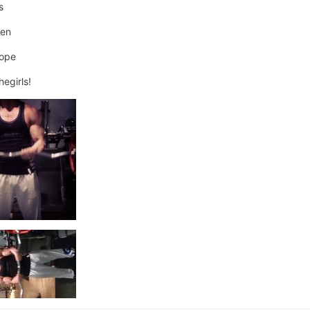
s
gen
nope
hegirls!