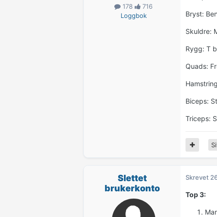
178
716
Bryst: Be
Loggbok
Skuldre: 
Rygg: T ba
Quads: Fr
Hamstring
Biceps: S
Triceps: 
Si
Slettet
Skrevet
26
brukerkonto
Top 3:
Mar