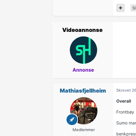
Si
Videoannonse
Annonse
Mathiasfjellheim
Skrevet
26
Overall
Frontbøy
Sumo ma
Medlemmer
benkpres