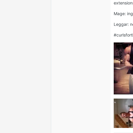
extension
Mage: in
Leggar: 
#curlsfort