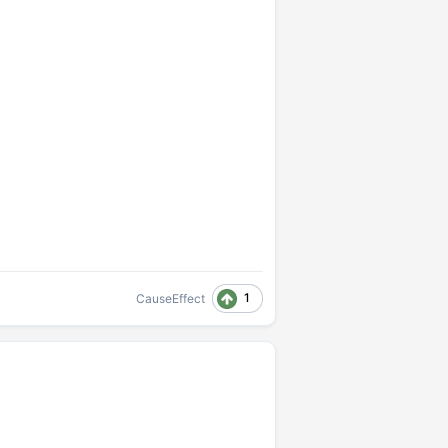
1
CauseEffect