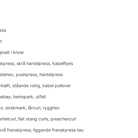
ess
t
ginalt i know
nkpress, skrå hantelpress, kabelflyes
sidehev, pushpress, hantelpress
kløft, ståande roing, kabel pullover
ebøy, beinspark, utfall
s: strakmark, lårcurl, rygghev
ntelcurl, flat stang curls, preachercurl
skrå franskpress, liggande franskpress tau