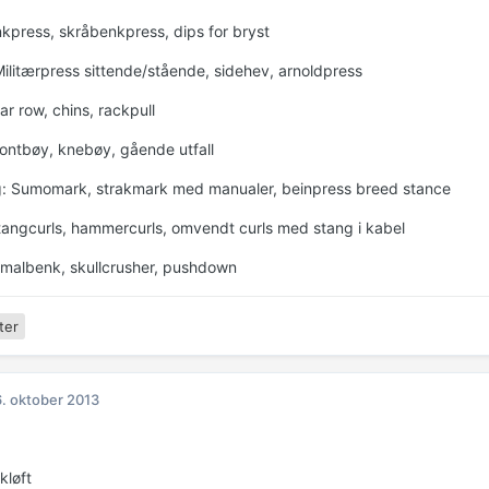
nkpress, skråbenkpress, dips for bryst
Militærpress sittende/stående, sidehev, arnoldpress
r row, chins, rackpull
ontbøy, knebøy, gående utfall
: Sumomark, strakmark med manualer, beinpress breed stance
tangcurls, hammercurls, omvendt curls med stang i kabel
Smalbenk, skullcrusher, pushdown
ter
. oktober 2013
kløft