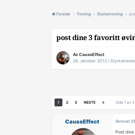
Forside
Trening
Styrketrening
pos
post dine 3 favoritt øvi
Av
CauseEffect
26. oktober 2013
i
Styrketreni
1
2
3
NESTE
Side 1 av 
CauseEffect
Skrevet
26
Post dine