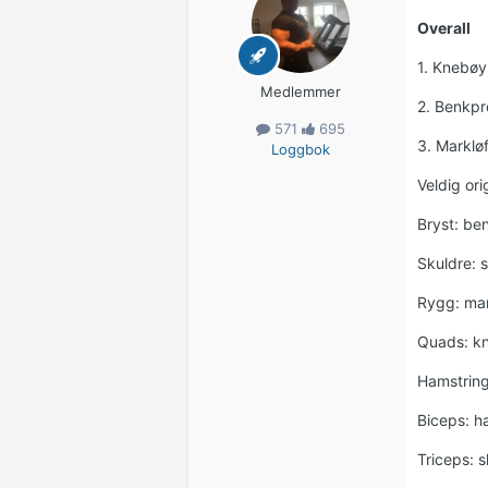
Overall
1. Knebøy
Medlemmer
2. Benkpr
571
695
3. Markløf
Loggbok
Veldig ori
Bryst: be
Skuldre: 
Rygg: mar
Quads: kn
Hamstring
Biceps: ha
Triceps: 