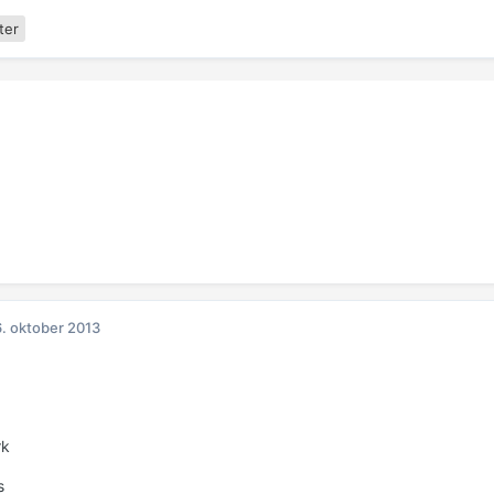
ter
. oktober 2013
rk
s