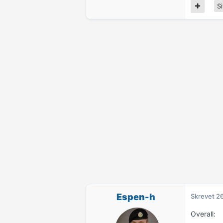
Si
Espen-h
Skrevet
26
Overall: