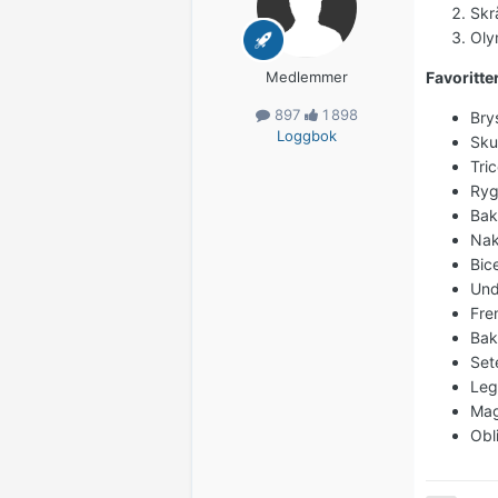
Skr
Oly
Medlemmer
Favoritte
897
1 898
Bry
Loggbok
Sku
Tri
Ryg
Bak
Nak
Bic
Und
Fre
Baks
Set
Leg
Mag
Obl