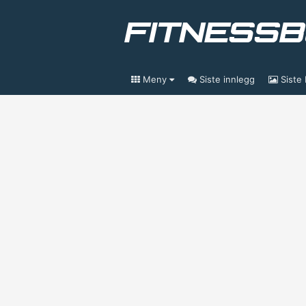
Meny
Siste innlegg
Siste 