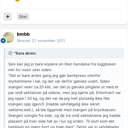
Siter
bmbb
Skrevet
27. november 2011
"Sara skrev:
Selv kan jeg jo bare kopiere en liten hendelse fra loggboken
min for noen uker siden:
"Det er bare andre gang jeg gjør benkpress utenfor
styrketimene i sal, og det var derfor ganske uvant. Siden
stangen veier ca.20 kilo, ser det jo ganske pinglete ut med et
par små vektskiver på sidene, men jeg kjørte på. Etterhvert var
jeg oppe i 33 kg, og det var da jeg helt plutselig ikke fikk
stangen opp igjen(!) (Hadde selvfølgelig ikke sikret
vektene:eek:), så ble liggende med stangen på brystkassen.
Stangen svingte fra side, og de tre små vektskivene jeg hadde
plassert på hver side falt av i tur og orden. Til slutt kom det
heldigvis en mann bort og hjalp meg". Dette var jo selvfølgelig