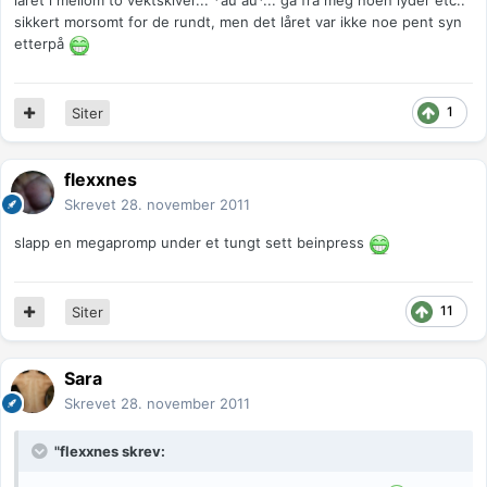
låret i mellom to vektskiver... *au au*... ga fra meg noen lyder etc..
sikkert morsomt for de rundt, men det låret var ikke noe pent syn
etterpå
1
Siter
flexxnes
Skrevet
28. november 2011
slapp en megapromp under et tungt sett beinpress
11
Siter
Sara
Skrevet
28. november 2011
"flexxnes skrev: