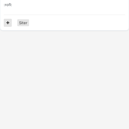
:rofl:
Siter