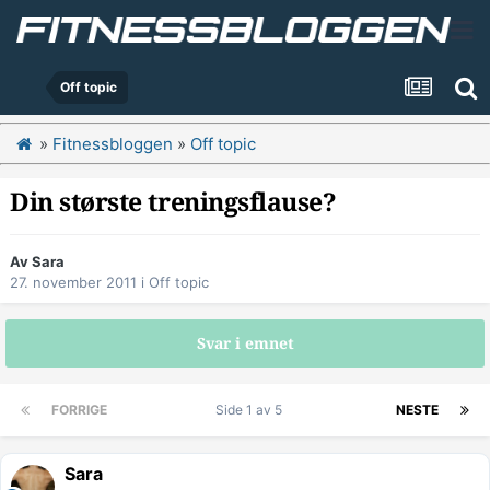
Off topic
»
Fitnessbloggen
»
Off topic
Din største treningsflause?
Av
Sara
27. november 2011
i
Off topic
Svar i emnet
FORRIGE
Side 1 av 5
NESTE
Sara