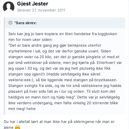
Gjest Jester
Skrevet
27. november 2011
"Sara skrev:
Selv kan jeg jo bare kopiere en liten hendelse fra loggboken
min for noen uker siden:
"Det er bare andre gang jeg gjør benkpress utenfor
styrketimene i sal, og det var derfor ganske uvant. Siden
stangen veier ca.20 kilo, ser det jo ganske pinglete ut med et
par små vektskiver på sidene, men jeg kjørte på. Etterhvert var
jeg oppe i 33 kg, og det var da jeg helt plutselig ikke fikk
stangen opp igjen(!) (Hadde selvfølgelig ikke sikret
vektene:eek:), så ble liggende med stangen på brystkassen.
Stangen svingte fra side, og de tre små vektskivene jeg hadde
plassert på hver side falt av i tur og orden. Til slutt kom det
heldigvis en mann bort og hjalp meg". Dette var jo selvfølgelig
ikke verdens undergang, men følte virkelig 20 stirrende blikk
mot meg! hehe
Du har i allefall lært at man ikke har på sikkringene når man er
alene