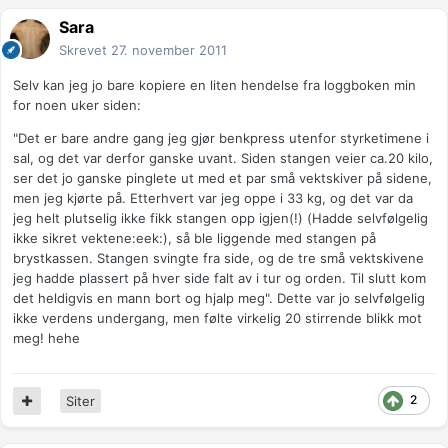
Sara
Skrevet
27. november 2011
Selv kan jeg jo bare kopiere en liten hendelse fra loggboken min
for noen uker siden:
"Det er bare andre gang jeg gjør benkpress utenfor styrketimene i
sal, og det var derfor ganske uvant. Siden stangen veier ca.20 kilo,
ser det jo ganske pinglete ut med et par små vektskiver på sidene,
men jeg kjørte på. Etterhvert var jeg oppe i 33 kg, og det var da
jeg helt plutselig ikke fikk stangen opp igjen(!) (Hadde selvfølgelig
ikke sikret vektene:eek:), så ble liggende med stangen på
brystkassen. Stangen svingte fra side, og de tre små vektskivene
jeg hadde plassert på hver side falt av i tur og orden. Til slutt kom
det heldigvis en mann bort og hjalp meg". Dette var jo selvfølgelig
ikke verdens undergang, men følte virkelig 20 stirrende blikk mot
meg! hehe
2
Siter