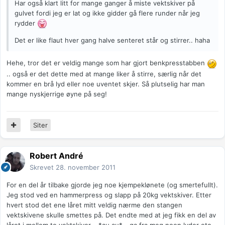
Har også klart litt for mange ganger å miste vektskiver på
gulvet fordi jeg er lat og ikke gidder gå flere runder når jeg
rydder
Det er like flaut hver gang halve senteret står og stirrer.. haha
Hehe, tror det er veldig mange som har gjort benkpresstabben
.. også er det dette med at mange liker å stirre, særlig når det
kommer en brå lyd eller noe uventet skjer. Så plutselig har man
mange nyskjerrige øyne på seg!
Siter
Robert André
Skrevet
28. november 2011
For en del år tilbake gjorde jeg noe kjempeklønete (og smertefullt).
Jeg stod ved en hammerpress og slapp på 20kg vektskiver. Etter
hvert stod det ene låret mitt veldig nærme den stangen
vektskivene skulle smettes på. Det endte med at jeg fikk en del av