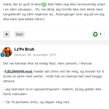
Haha, det er godt å høre!
Man føler seg ikke nevneverdig smart
i en sånn situasjon... Eh, nei altså, jeg forstår ikke helt dette med
tyngdekraft og sånn skjønner du...Noenganger lurer jeg på om jeg
ikke bare skal bleike håret:)
3
Siter
Lz'Pv Bruh
Skrevet
28. november 2011
Det var kanskje ikke så veldig flaut, men uansett; i februar:
-
FJELDMANN:mad:
hadde tatt chins rett før meg, og istedet for å
bruke et belte med vekter , holdt han en manual fast med begge
føttene.
- jeg skal bare ta et oppvarmingssett i mellom, så jeg gidder ikke
flytte manualen.
- Tar 10 perfekte chins, og slipper meg ned