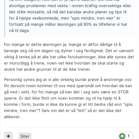
alvorlige problemer med vekta – enten kraftig overvektige eller
det stikk motsatte, så må det kanskje andre planer og tips til
for å hjelpe vedkommede, men "spis mindre, tren mer" er
fortsatt på mange måter løsningen på 90% av tilfellene vi har
nå til dags.
For mange er dette løsningen ja, mange er altfor dårlige til å
bevege seg nå om dagen og dytter i seg ferdigmat. Det er uansett
viktig å tenke på at alle har ulike forutsetninger, ikke alle synes det
er moro/digg å trene, noen vet ikke hvordan de skal starte og
andre har andre grunner til at de ikke trener.
Personlig synes jeg at vi alle virkelig burde prøve å anstrenge oss
litt dersom noen kommer til oss med spørsmål om hvordan de kan
gå ned i vekt, for for mange så kan det i seg selv være en STOR
sperre. Er det ikke flott om noen kommer og vil ha hjelp til å
komme i form, burde vi ikke da kunne gi et litt bedre råd enn "spis
mindre, tren mer"? Selv om det er så "lett" så er det ikke det
allikevel.
1
Siter