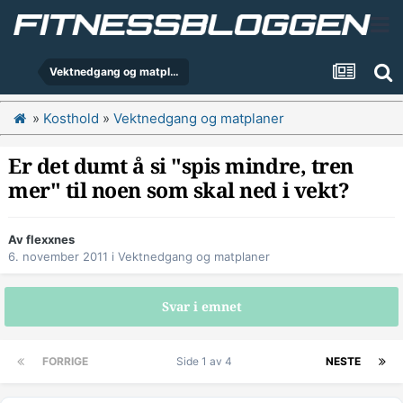
Vektnedgang og matplaner
»
Kosthold
»
Vektnedgang og matplaner
Er det dumt å si "spis mindre, tren
mer" til noen som skal ned i vekt?
Av
flexxnes
6. november 2011
i
Vektnedgang og matplaner
Svar i emnet
FORRIGE
Side 1 av 4
NESTE