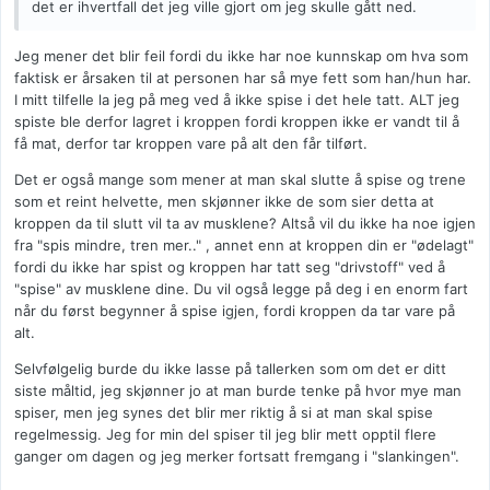
det er ihvertfall det jeg ville gjort om jeg skulle gått ned.
Jeg mener det blir feil fordi du ikke har noe kunnskap om hva som
faktisk er årsaken til at personen har så mye fett som han/hun har.
I mitt tilfelle la jeg på meg ved å ikke spise i det hele tatt. ALT jeg
spiste ble derfor lagret i kroppen fordi kroppen ikke er vandt til å
få mat, derfor tar kroppen vare på alt den får tilført.
Det er også mange som mener at man skal slutte å spise og trene
som et reint helvette, men skjønner ikke de som sier detta at
kroppen da til slutt vil ta av musklene? Altså vil du ikke ha noe igjen
fra "spis mindre, tren mer.." , annet enn at kroppen din er "ødelagt"
fordi du ikke har spist og kroppen har tatt seg "drivstoff" ved å
"spise" av musklene dine. Du vil også legge på deg i en enorm fart
når du først begynner å spise igjen, fordi kroppen da tar vare på
alt.
Selvfølgelig burde du ikke lasse på tallerken som om det er ditt
siste måltid, jeg skjønner jo at man burde tenke på hvor mye man
spiser, men jeg synes det blir mer riktig å si at man skal spise
regelmessig. Jeg for min del spiser til jeg blir mett opptil flere
ganger om dagen og jeg merker fortsatt fremgang i "slankingen".