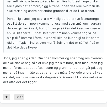
uansett viktig å tenke på at alle har ulike forutsetninger, ikke
alle synes det er moro/digg å trene, noen vet ikke hvordan de
skal starte og andre har andre grunner til at de ikke trener.
Personlig synes jeg at vi alle virkelig burde prøve å anstrenge
oss litt dersom noen kommer til oss med spørsmål om hvordan
de kan gå ned i vekt, for for mange så kan det i seg selv være
en STOR sperre. Er det ikke flott om noen kommer og vil ha
hjelp til å komme i form, burde vi ikke da kunne gi et litt bedre
råd enn "spis mindre, tren mer"? Selv om det er så "lett" så er
det ikke det allikevel.
Joda, jeg er enig i det. Om noen kommer og spør meg om hvordan
de skal slanke seg så sier ikke jeg "spis mindre, tren mer", men jeg
mener fortsatt at det ofte, i bunn og grunn, er det det går på. Jeg
mener på ingen måte at det er en bra måte å veilede andre på ved
å si det, men om man skal kategorisere årsaken til problemet så er
det ofte der det ligger.
Siter