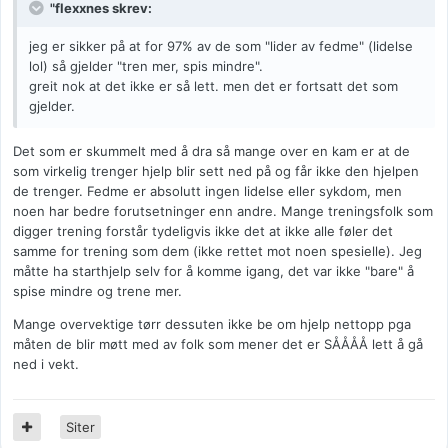
"flexxnes skrev:
jeg er sikker på at for 97% av de som "lider av fedme" (lidelse
lol) så gjelder "tren mer, spis mindre".
greit nok at det ikke er så lett. men det er fortsatt det som
gjelder.
Det som er skummelt med å dra så mange over en kam er at de
som virkelig trenger hjelp blir sett ned på og får ikke den hjelpen
de trenger. Fedme er absolutt ingen lidelse eller sykdom, men
noen har bedre forutsetninger enn andre. Mange treningsfolk som
digger trening forstår tydeligvis ikke det at ikke alle føler det
samme for trening som dem (ikke rettet mot noen spesielle). Jeg
måtte ha starthjelp selv for å komme igang, det var ikke "bare" å
spise mindre og trene mer.
Mange overvektige tørr dessuten ikke be om hjelp nettopp pga
måten de blir møtt med av folk som mener det er SÅÅÅÅ lett å gå
ned i vekt.
Siter