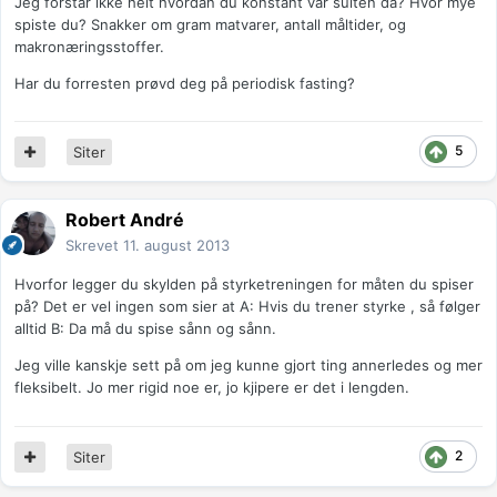
Jeg forstår ikke helt hvordan du konstant var sulten da? Hvor mye
spiste du? Snakker om gram matvarer, antall måltider, og
makronæringsstoffer.
Har du forresten prøvd deg på periodisk fasting?
5
Siter
Robert André
Skrevet
11. august 2013
Hvorfor legger du skylden på styrketreningen for måten du spiser
på? Det er vel ingen som sier at A: Hvis du trener styrke , så følger
alltid B: Da må du spise sånn og sånn.
Jeg ville kanskje sett på om jeg kunne gjort ting annerledes og mer
fleksibelt. Jo mer rigid noe er, jo kjipere er det i lengden.
2
Siter