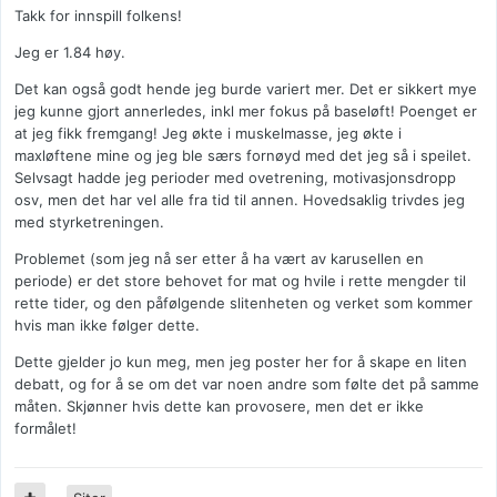
Takk for innspill folkens!
Jeg er 1.84 høy.
Det kan også godt hende jeg burde variert mer. Det er sikkert mye
jeg kunne gjort annerledes, inkl mer fokus på baseløft! Poenget er
at jeg fikk fremgang! Jeg økte i muskelmasse, jeg økte i
maxløftene mine og jeg ble særs fornøyd med det jeg så i speilet.
Selvsagt hadde jeg perioder med ovetrening, motivasjonsdropp
osv, men det har vel alle fra tid til annen. Hovedsaklig trivdes jeg
med styrketreningen.
Problemet (som jeg nå ser etter å ha vært av karusellen en
periode) er det store behovet for mat og hvile i rette mengder til
rette tider, og den påfølgende slitenheten og verket som kommer
hvis man ikke følger dette.
Dette gjelder jo kun meg, men jeg poster her for å skape en liten
debatt, og for å se om det var noen andre som følte det på samme
måten. Skjønner hvis dette kan provosere, men det er ikke
formålet!