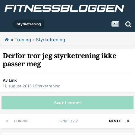
Styrketrening
»
Trening
»
Styrketrening
Derfor tror jeg styrketrening ikke
passer meg
Av
Link
11. august 2013
i
Styrketrening
Svar i emnet
FORRIGE
Side 1 av 2
NESTE