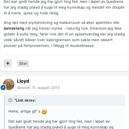
Det kan godt hende jeg har gjort ting feil, men i løpet av tjueårene
har jeg stadig prøvd å suge til meg kunnskap og meislet inn disiplin
til å trene, spise og hvile riktig.
Ang det med styrketrening og matkonsum så øker apetitten min
betraktelig
når jeg trener styrke - naturlig nok. Ettersom jeg ikke
gidder å sulte meg, fører nok det til en spisehverdag der jeg stadig
vekk såvidt bikker over kalorigrensen som sakte men sikkert
plusser på fettprosenten, i tillegg til muskelmasse.
Siter
Lloyd
Skrevet
11. august 2013
"Link skrev:
Hehe, artige gif`s
Det kan godt hende jeg har gjort ting feil, men i løpet av
tjueårene har jeg stadig prøvd å suge til meg kunnskap og