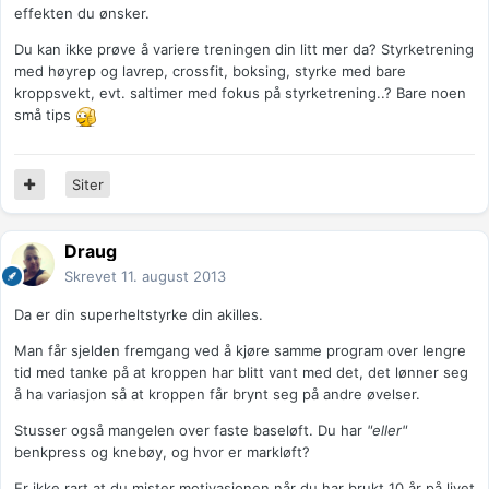
effekten du ønsker.
Du kan ikke prøve å variere treningen din litt mer da? Styrketrening
med høyrep og lavrep, crossfit, boksing, styrke med bare
kroppsvekt, evt. saltimer med fokus på styrketrening..? Bare noen
små tips
Siter
Draug
Skrevet
11. august 2013
Da er din superheltstyrke din akilles.
Man får sjelden fremgang ved å kjøre samme program over lengre
tid med tanke på at kroppen har blitt vant med det, det lønner seg
å ha variasjon så at kroppen får brynt seg på andre øvelser.
Stusser også mangelen over faste baseløft. Du har
"eller"
benkpress og knebøy, og hvor er markløft?
Er ikke rart at du mister motivasjonen når du har brukt 10 år på livet