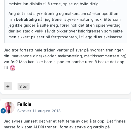
meislet inn disiplin til å trene, spise og hvile riktig.
Ang det med styrketrening og matkonsum så øker apetitten
min
betraktelig
når jeg trener styrke - naturlig nok. Ettersom
jeg ikke gidder å sulte meg, fører nok det til en spisehverdag
der jeg stadig vekk såvidt bikker over kalorigrensen som sakte
men sikkert plusser på fettprosenten, i tillegg til muskelmasse.
Jeg tror fortsatt hele tråden venter på svar på hvordan treningen
din, matvanene dine(kalorier, makronæring, måltidssammensetting)
var før? Man kan ikke bare slippe en bombe uten å backe det opp
litt
Siter
Felicie
Skrevet
11. august 2013
Jeg synes uansett det var et tøft tema av deg å ta opp. Det finnes
masse folk som ALDRI trener i form av styrke og cardio på