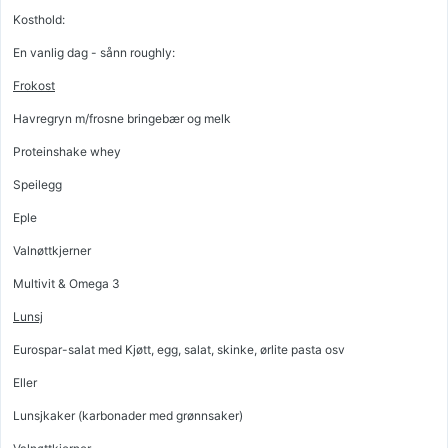
Kosthold:
En vanlig dag - sånn roughly:
Frokost
Havregryn m/frosne bringebær og melk
Proteinshake whey
Speilegg
Eple
Valnøttkjerner
Multivit & Omega 3
Lunsj
Eurospar-salat med Kjøtt, egg, salat, skinke, ørlite pasta osv
Eller
Lunsjkaker (karbonader med grønnsaker)