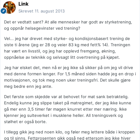
Link
Skrevet
11. august 2013
Det er vedtatt sant? At alle mennesker har godt av styrketrening,
og oppnår helsegevinster ved trening?
Vel... jeg har drevet med styrke- og kondisjonsbasert trening de
siste ti årene (jeg er 28 og veier 83 kg med fett% 14). Treningen
har vært en livsstil, og jeg har opplevd fremgang, økning,
oppnåelse av teknikk og selvsagt litt overtrening på kjøpet.
Jeg har elsket det, men nå er jeg ikke så sikker på om jeg vil drive
med denne formen lenger. For 1,5 måned siden hadde jeg en drop i
motivasjonen, og tok meg noen uker treningsfri. Det skulle gjøre
meg bedre enn jeg ante.
Det første som skjedde var at behovet for mat sank betraktelig.
Endelig kunne jeg slippe taket på matregimet, der jeg ikke kunne
gå mer enn 3,5 timer før magen knurret etter mer næring. Ikke
kjenner jeg sulteverket i musklene heller. All treningsverk og
stølhet er også borte.
I tillegg gikk jeg ned noen kilo, og føler meg lettere både i kroppen
og til sinns. Fettprosenten gikk også ned ettersom jeg ikke hiver