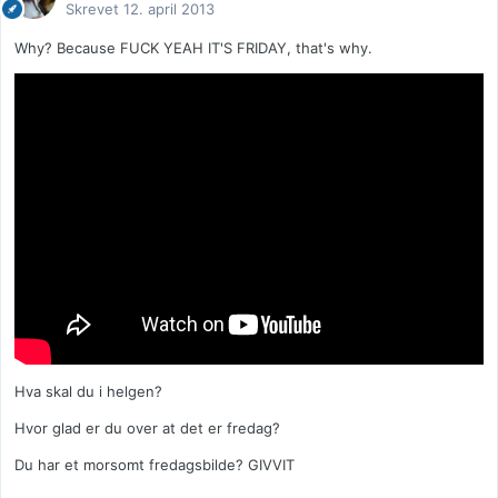
Skrevet
12. april 2013
Why? Because FUCK YEAH IT'S FRIDAY, that's why.
Hva skal du i helgen?
Hvor glad er du over at det er fredag?
Du har et morsomt fredagsbilde? GIVVIT