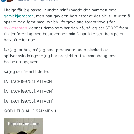
I helga får jeg passe "hunden min" (hadde den sammen med
gamlekjæresten
, men han gav den bort etter at det ble slutt uten å
spørre meg først:mad: which I forgave and forgot:love:) for
nykjæresten
kjenner dama som har den nå, så jeg ser STORT frem
til gjenforening med bestevennen min:D har ikke sett ham på et
halvt år eller noe..
før jeg tar helg må jeg bare produsere noen plankart av
spillvannsledningene jeg har prosjektert i sammenheng med
bacheloroppgaven..
så jeg ser frem til dette:
[ATTACH]99754[/ATTACH]
[ATTACH]99752[/ATTACH]
[ATTACH]99753[/ATTACH]
GOD HELG ALLE SAMMEN:)