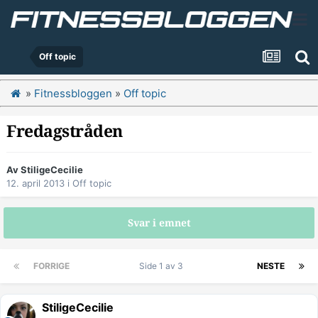
Off topic
»
Fitnessbloggen
»
Off topic
Fredagstråden
Av
StiligeCecilie
12. april 2013
i
Off topic
Svar i emnet
FORRIGE
Side 1 av 3
NESTE
StiligeCecilie