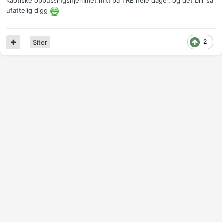
kaotiske oppussingshjemmet mitt på TRE hele dager, og det blir så
ufattelig digg
2
Siter