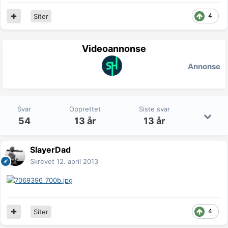
4
Siter
Videoannonse
Annonse
Svar
Opprettet
Siste svar
54
13 år
13 år
SlayerDad
Skrevet
12. april 2013
4
Siter