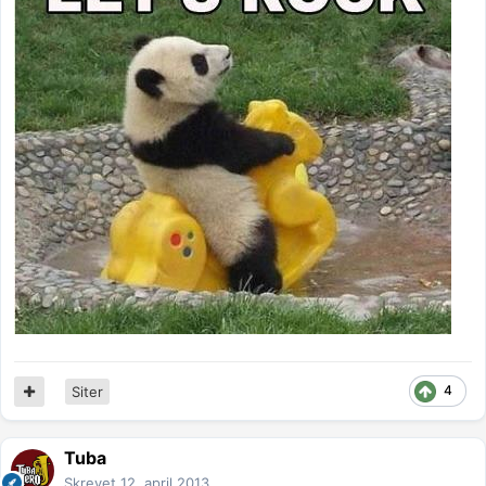
4
Siter
Tuba
Skrevet
12. april 2013