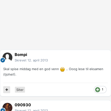
Bompi
Skrevet
12. april 2013
Skal spise middag med en god venn
.. Ooog lese til eksamen
(tjohei!).
1
Siter
090930
Skrevet
12. april 2013