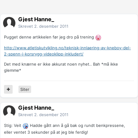
Gjest Hanne_
Skrevet
2. desember 2011
Pugget denne artikkelen før jeg dro på trening
http://www.atletiskutvikling.no/teknisk-innlaering-av-kneboy-del-
2-spenn-i-korsrygg-videoklipp-inkludert/
Det med knærne er ikke akkurat noen nyhet.. Bah *må ikke
glemme*
Siter
Gjest Hanne_
Skrevet
2. desember 2011
Stig: Veit
Hadde gått ann å gå bak og rundt benkpressene,
eller ventet 3 sekunder på at jeg ble ferdig!