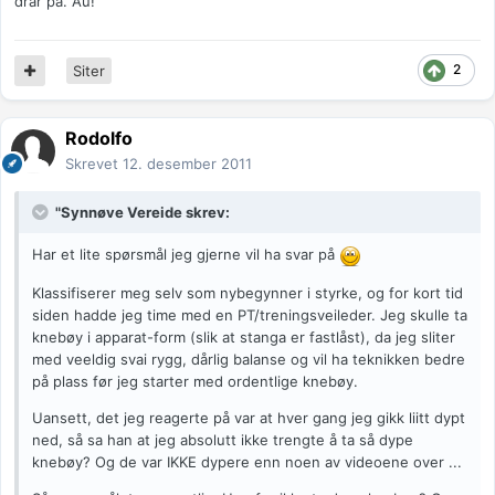
drar på. Au!
2
Siter
Rodolfo
Skrevet
12. desember 2011
"Synnøve Vereide skrev:
Har et lite spørsmål jeg gjerne vil ha svar på
Klassifiserer meg selv som nybegynner i styrke, og for kort tid
siden hadde jeg time med en PT/treningsveileder. Jeg skulle ta
knebøy i apparat-form (slik at stanga er fastlåst), da jeg sliter
med veeldig svai rygg, dårlig balanse og vil ha teknikken bedre
på plass før jeg starter med ordentlige knebøy.
Uansett, det jeg reagerte på var at hver gang jeg gikk liitt dypt
ned, så sa han at jeg absolutt ikke trengte å ta så dype
knebøy? Og de var IKKE dypere enn noen av videoene over ...