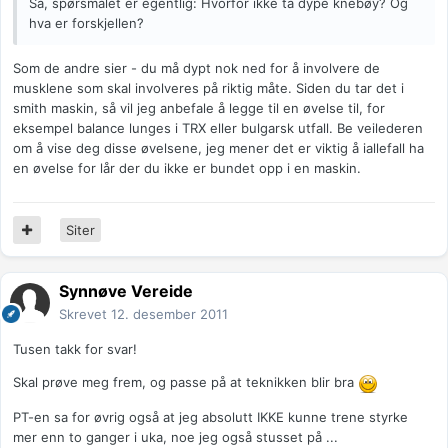
Så, spørsmålet er egentlig: Hvorfor ikke ta dype knebøy? Og
hva er forskjellen?
Som de andre sier - du må dypt nok ned for å involvere de
musklene som skal involveres på riktig måte. Siden du tar det i
smith maskin, så vil jeg anbefale å legge til en øvelse til, for
eksempel balance lunges i TRX eller bulgarsk utfall. Be veilederen
om å vise deg disse øvelsene, jeg mener det er viktig å iallefall ha
en øvelse for lår der du ikke er bundet opp i en maskin.
Siter
Synnøve Vereide
Skrevet
12. desember 2011
Tusen takk for svar!
Skal prøve meg frem, og passe på at teknikken blir bra
PT-en sa for øvrig også at jeg absolutt IKKE kunne trene styrke
mer enn to ganger i uka, noe jeg også stusset på ...