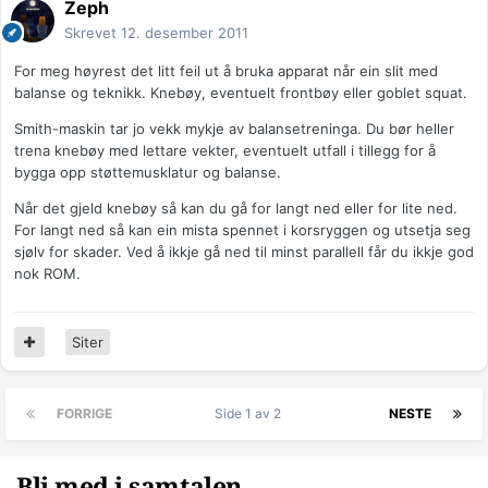
Zeph
Skrevet
12. desember 2011
For meg høyrest det litt feil ut å bruka apparat når ein slit med
balanse og teknikk. Knebøy, eventuelt frontbøy eller goblet squat.
Smith-maskin tar jo vekk mykje av balansetreninga. Du bør heller
trena knebøy med lettare vekter, eventuelt utfall i tillegg for å
bygga opp støttemusklatur og balanse.
Når det gjeld knebøy så kan du gå for langt ned eller for lite ned.
For langt ned så kan ein mista spennet i korsryggen og utsetja seg
sjølv for skader. Ved å ikkje gå ned til minst parallell får du ikkje god
nok ROM.
Siter
FORRIGE
Side 1 av 2
NESTE
Bli med i samtalen