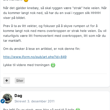
Når det gjelder knebøy, så skal ryggen være "strak" hele veien. Når
du kommer langt nok ned, så har du en svai i ryggen slik HHHH
viser på bildet.
Prøv å ta av litt vekter, og fokuser på å skyve rumpen ut for å
komme langt nok ned mens overkroppen er strak hele veien. Du vil
naturligvis være litt fremoverlent med overkroppen, litt som når du
tar markløft.
Om du ønsker å lese en artikkel, er nok denne fin:
http://www.iform.no/pub/art.php?id=849
Lykke til videre med treningen
Siter
Dag
Skrevet
3. desember 2011
Bra løft! Du er sterk, men ikke så god til å telle