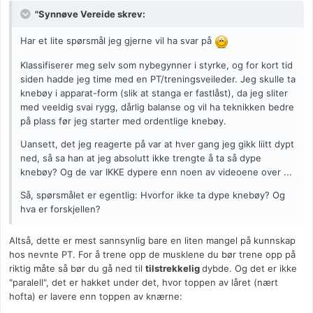
"Synnøve Vereide skrev:
Har et lite spørsmål jeg gjerne vil ha svar på
Klassifiserer meg selv som nybegynner i styrke, og for kort tid
siden hadde jeg time med en PT/treningsveileder. Jeg skulle ta
knebøy i apparat-form (slik at stanga er fastlåst), da jeg sliter
med veeldig svai rygg, dårlig balanse og vil ha teknikken bedre
på plass før jeg starter med ordentlige knebøy.
Uansett, det jeg reagerte på var at hver gang jeg gikk liitt dypt
ned, så sa han at jeg absolutt ikke trengte å ta så dype
knebøy? Og de var IKKE dypere enn noen av videoene over ...
Så, spørsmålet er egentlig: Hvorfor ikke ta dype knebøy? Og
hva er forskjellen?
Altså, dette er mest sannsynlig bare en liten mangel på kunnskap
hos nevnte PT. For å trene opp de musklene du bør trene opp på
riktig måte så bør du gå ned til
tilstrekkelig
dybde. Og det er ikke
"paralell", det er hakket under det, hvor toppen av låret (nært
hofta) er lavere enn toppen av knærne: