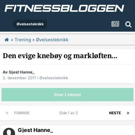
Øvelsesteknikk
»
Trening
»
Øvelsesteknikk
Den evige knebøy og markløften...
Av Gjest Hanne_
2. desember 2011
i
Øvelsesteknikk
Svar i emnet
FORRIGE
Side 1 av 2
NESTE
Gjest Hanne_