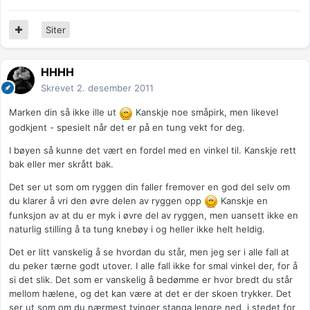
Siter
HHHH
Skrevet
2. desember 2011
Marken din så ikke ille ut
Kanskje noe småpirk, men likevel
godkjent - spesielt når det er på en tung vekt for deg.
I bøyen så kunne det vært en fordel med en vinkel til. Kanskje rett
bak eller mer skrått bak.
Det ser ut som om ryggen din faller fremover en god del selv om
du klarer å vri den øvre delen av ryggen opp
Kanskje en
funksjon av at du er myk i øvre del av ryggen, men uansett ikke en
naturlig stilling å ta tung knebøy i og heller ikke helt heldig.
Det er litt vanskelig å se hvordan du står, men jeg ser i alle fall at
du peker tærne godt utover. I alle fall ikke for smal vinkel der, for å
si det slik. Det som er vanskelig å bedømme er hvor bredt du står
mellom hælene, og det kan være at det er der skoen trykker. Det
ser ut som om du nærmest tvinger stanga lengre ned, i stedet for