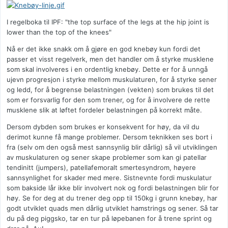
I regelboka til IPF: "the top surface of the legs at the hip joint is
lower than the top of the knees"
Nå er det ikke snakk om å gjøre en god knebøy kun fordi det
passer et visst regelverk, men det handler om å styrke musklene
som skal involveres i en ordentlig knebøy. Dette er for å unngå
ujevn progresjon i styrke mellom muskulaturen, for å styrke sener
og ledd, for å begrense belastningen (vekten) som brukes til det
som er forsvarlig for den som trener, og for å involvere de rette
musklene slik at løftet fordeler belastningen på korrekt måte.
Dersom dybden som brukes er konsekvent for høy, da vil du
derimot kunne få mange problemer. Dersom teknikken ses bort i
fra (selv om den også mest sannsynlig blir dårlig) så vil utviklingen
av muskulaturen og sener skape problemer som kan gi patellar
tendinitt (jumpers), patellafemoralt smertesyndrom, høyere
sannsynlighet for skader med mere. Sistnevnte fordi muskulatur
som bakside lår ikke blir involvert nok og fordi belastningen blir for
høy. Se for deg at du trener deg opp til 150kg i grunn knebøy, har
godt utviklet quads men dårlig utviklet hamstrings og sener. Så tar
du på deg piggsko, tar en tur på løpebanen for å trene sprint og