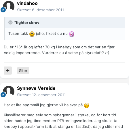
vindahoo
Skrevet
6. desember 2011
"fighter skrev:
Tusen takk
joho, fikset du nu
Du er *16* år og løfter 70 kg i knebøy som om det var en fjær.
Veldig imponerende. Vurderer du å satse på styrkeløft? :-)
Siter
Synnøve Vereide
Skrevet
12. desember 2011
Har et lite spørsmål jeg gjerne vil ha svar på
Klassifiserer meg selv som nybegynner i styrke, og for kort tid
siden hadde jeg time med en PT/treningsveileder. Jeg skulle ta
knebøy i apparat-form (slik at stanga er fastlåst), da jeg sliter med