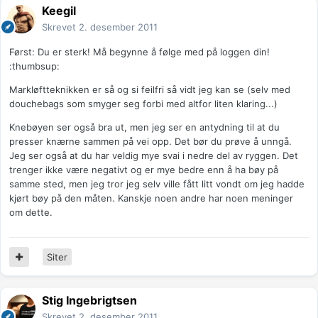
Keegil
Skrevet
2. desember 2011
Først: Du er sterk! Må begynne å følge med på loggen din!
:thumbsup:
Markløftteknikken er så og si feilfri så vidt jeg kan se (selv med
douchebags som smyger seg forbi med altfor liten klaring...)
Knebøyen ser også bra ut, men jeg ser en antydning til at du
presser knærne sammen på vei opp. Det bør du prøve å unngå.
Jeg ser også at du har veldig mye svai i nedre del av ryggen. Det
trenger ikke være negativt og er mye bedre enn å ha bøy på
samme sted, men jeg tror jeg selv ville fått litt vondt om jeg hadde
kjørt bøy på den måten. Kanskje noen andre har noen meninger
om dette.
Siter
Stig Ingebrigtsen
Skrevet
2. desember 2011