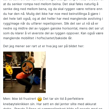
at du senker rompa ned mellom beina. Det skal føles naturlig å
senke deg ned mellom bena, og da skal ryggen være rettere enn
du har den nå. Mulig det ikke har noe med beinstillinga å gjøre i
det hele tatt også, og at det heller har med manglende avstiving i
rygg/mage når du utfører repetisjonen. Slik det ser ut nå så er
nedre og midtre del av ryggen ganske horisontal, mens det ser ut
som du klarer å vri øverste del av ryggen oppover. Kan også være
manglende mobilitet i hofte/setet/bakside lår.
Det jeg mener ser rart ut er hva jeg ser på bildet her:
Men: Ikke bli frustrert
Det tar sin tid å perfektere
knebøyteknikken sin. Har sett en del jenter slite med akkurat
dette.. Prøvde å finne et sammenlignbart bilde på google med en