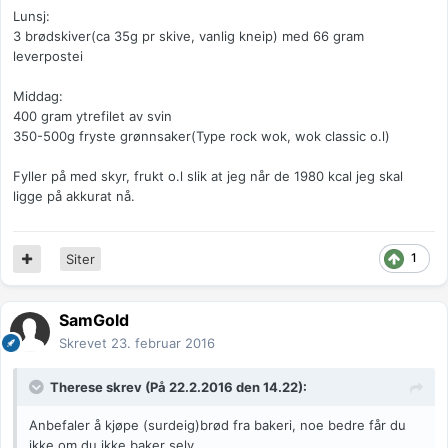
Lunsj:
3 brødskiver(ca 35g pr skive, vanlig kneip) med 66 gram
leverpostei
Middag:
400 gram ytrefilet av svin
350-500g fryste grønnsaker(Type rock wok, wok classic o.l)
Fyller på med skyr, frukt o.l slik at jeg når de 1980 kcal jeg skal
ligge på akkurat nå.
1
Siter
SamGold
Skrevet
23. februar 2016
Therese
skrev (På 22.2.2016 den 14.22):
Anbefaler å kjøpe (surdeig)brød fra bakeri, noe bedre får du
ikke om du ikke baker selv