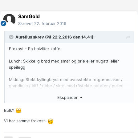
SamGold
Skrevet
22. februar 2016
Aurelius
skrev (På 22.2.2016 den 14.41):
Frokost - En halvliter kaffe
Lunch: Skikkelig brød med smør og brie eller nugatti eller
speilegg
Middag: Stekt kyllingbryst med ovnsstekte rotgrønnsaker /
grandiosa / biff / ribbe / skrei med råstekte poteter / pulled
kyllinglår / mye sopp og løk og gulrot.
Ekspander
Ettermiddagsmat; Enda litt kaffe
Bulk?
Dessert: Smågodt, hvis jeg er skikkelig megafysen og ikke har
Vi har samme frokost.
spist stort annet i løpet av dagen,, pepsi max, mager kesam
med druer.