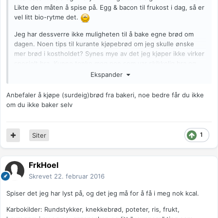
Likte den måten å spise på. Egg & bacon til frukost i dag, så er
vel litt bio-rytme det.
Jeg har dessverre ikke muligheten til å bake egne brød om
dagen. Noen tips til kurante kjøpebrød om jeg skulle ønske
mer brød i kostholdet? Synes mye av det jeg kjøper ikke virker
spesielt bra. Kunne tenke meg noe som var skikkelig bra og
"hjemmebakt". Men det koster vel skjorta.
Ekspander
Anbefaler å kjøpe (surdeig)brød fra bakeri, noe bedre får du ikke
om du ikke baker selv
1
Siter
FrkHoel
Skrevet
22. februar 2016
Spiser det jeg har lyst på, og det jeg må for å få i meg nok kcal.
Karbokilder: Rundstykker, knekkebrød, poteter, ris, frukt,