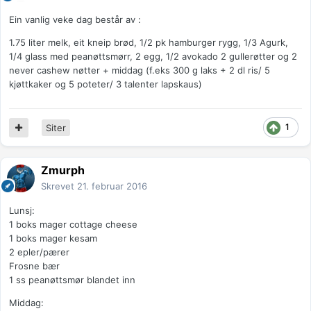
Ein vanlig veke dag består av :
1.75 liter melk, eit kneip brød, 1/2 pk hamburger rygg, 1/3 Agurk,
1/4 glass med peanøttsmørr, 2 egg, 1/2 avokado 2 gullerøtter og 2
never cashew nøtter + middag (f.eks 300 g laks + 2 dl ris/ 5
kjøttkaker og 5 poteter/ 3 talenter lapskaus)
1
Siter
Zmurph
Skrevet
21. februar 2016
Lunsj:
1 boks mager cottage cheese
1 boks mager kesam
2 epler/pærer
Frosne bær
1 ss peanøttsmør blandet inn
Middag: