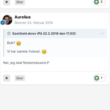
2
Siter
Aurelius
Skrevet
23. februar 2016
SamGold
skrev (På 22.2.2016 den 17.02):
Bulk?
Vi har samme frokost.
Nei, jeg skal fleskeredusere:P
1
Siter