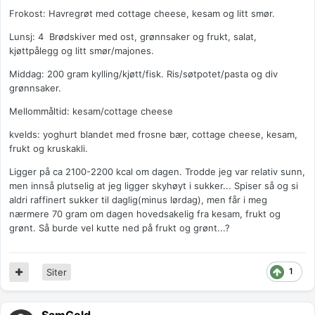
Frokost: Havregrøt med cottage cheese, kesam og litt smør.
Lunsj: 4 Brødskiver med ost, grønnsaker og frukt, salat,
kjøttpålegg og litt smør/majones.
Middag: 200 gram kylling/kjøtt/fisk. Ris/søtpotet/pasta og div
grønnsaker.
Mellommåltid: kesam/cottage cheese
kvelds: yoghurt blandet med frosne bær, cottage cheese, kesam,
frukt og kruskakli.
Ligger på ca 2100-2200 kcal om dagen. Trodde jeg var relativ sunn,
men innså plutselig at jeg ligger skyhøyt i sukker... Spiser så og si
aldri raffinert sukker til daglig(minus lørdag), men får i meg
nærmere 70 gram om dagen hovedsakelig fra kesam, frukt og
grønt. Så burde vel kutte ned på frukt og grønt...?
1
Siter