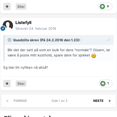
4
Siter
Listefyll
Skrevet
24. februar 2016
Quadzilla
skrev (På 24.2.2016 den 1.23):
Blir det der sett på som en bulk for dere "normale"? Oisann, lar
være å poste mitt kosthold, spare dere for sjokket
Eg blei litt nyfiken nå altså?
1
Siter
FORRIGE
Side 1 av 2
NESTE