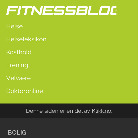
Helse
Helseleksikon
Kosthold
Trening
Velvære
Doktoronline
Denne siden er en del av
Klikk.no
.
BOLIG