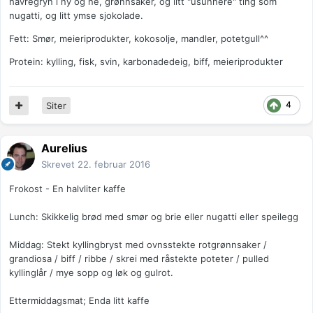
havregryn i ny og ne, grønnsaker, og litt "usunnere" ting som
nugatti, og litt ymse sjokolade.
Fett: Smør, meieriprodukter, kokosolje, mandler, potetgull^^
Protein: kylling, fisk, svin, karbonadedeig, biff, meieriprodukter
4
Siter
Aurelius
Skrevet
22. februar 2016
Frokost - En halvliter kaffe
Lunch: Skikkelig brød med smør og brie eller nugatti eller speilegg
Middag: Stekt kyllingbryst med ovnsstekte rotgrønnsaker /
grandiosa / biff / ribbe / skrei med råstekte poteter / pulled
kyllinglår / mye sopp og løk og gulrot.
Ettermiddagsmat; Enda litt kaffe