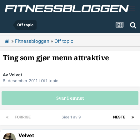
Off topic
»
Fitnessbloggen
»
Off topic
Ting som gjør menn attraktive
Av
Velvet
8. desember 2011
i
Off topic
Svar i emnet
FORRIGE
Side 1 av 9
NESTE
Velvet