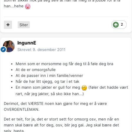
som er sikker nok på seg selv at han får meg til å jobbe for å få
han...hehe
2
Siter
IngunnE
Skrevet
9. desember 2011
Menn som er morsomme og får deg til å føle deg bra
At de er omsorgsfulle
At de passer inn i min familie/venner
Når de har litt sjegg, og tar i et tak
En mann som jakter er gull for meg
(føler det hadde vært
rart, når jeg jakter, så sko ikke han...)
Derimot, det VÆRSTE noen kan gjøre for meg er å være
OVERGENTLEMAN.
Det er teit, for ja, det er stort sett for omsorg osv, men når en
mann skal bære alt for deg, osv, blir jeg gal. Jeg skal bære det
selv, basta.