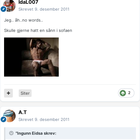
IdaL007
Skrevet
9. desember 2011
Jeg.. åh..no words..
Skulle gjerne hatt en sånn i sofaen
2
Siter
A.T
Skrevet
9. desember 2011
"Ingunn Eidsa skrev: