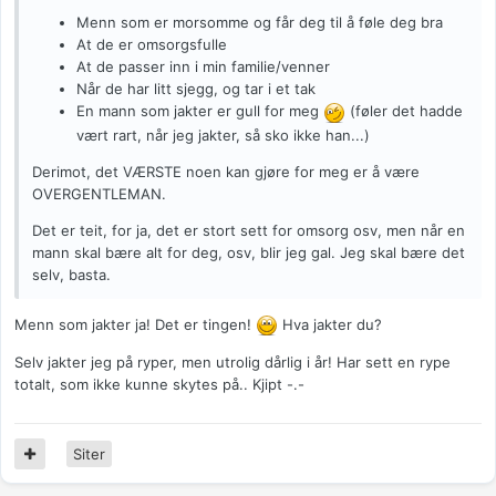
Menn som er morsomme og får deg til å føle deg bra
At de er omsorgsfulle
At de passer inn i min familie/venner
Når de har litt sjegg, og tar i et tak
En mann som jakter er gull for meg
(føler det hadde
vært rart, når jeg jakter, så sko ikke han...)
Derimot, det VÆRSTE noen kan gjøre for meg er å være
OVERGENTLEMAN.
Det er teit, for ja, det er stort sett for omsorg osv, men når en
mann skal bære alt for deg, osv, blir jeg gal. Jeg skal bære det
selv, basta.
Menn som jakter ja! Det er tingen!
Hva jakter du?
Selv jakter jeg på ryper, men utrolig dårlig i år! Har sett en rype
totalt, som ikke kunne skytes på.. Kjipt -.-
Siter