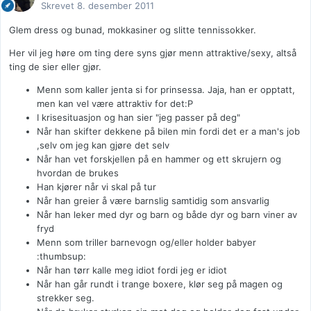
Skrevet
8. desember 2011
Glem dress og bunad, mokkasiner og slitte tennissokker.
Her vil jeg høre om ting dere syns gjør menn attraktive/sexy, altså
ting de sier eller gjør.
Menn som kaller jenta si for prinsessa. Jaja, han er opptatt,
men kan vel være attraktiv for det:P
I krisesituasjon og han sier "jeg passer på deg"
Når han skifter dekkene på bilen min fordi det er a man's job
,selv om jeg kan gjøre det selv
Når han vet forskjellen på en hammer og ett skrujern og
hvordan de brukes
Han kjører når vi skal på tur
Når han greier å være barnslig samtidig som ansvarlig
Når han leker med dyr og barn og både dyr og barn viner av
fryd
Menn som triller barnevogn og/eller holder babyer
:thumbsup:
Når han tørr kalle meg idiot fordi jeg er idiot
Når han går rundt i trange boxere, klør seg på magen og
strekker seg.