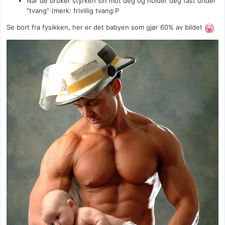
Når de bruker styrken sin mot deg og holder deg fast under
"tvang" (merk: frivillig tvang:P
Se bort fra fysikken, her er det babyen som gjør 60% av bildet