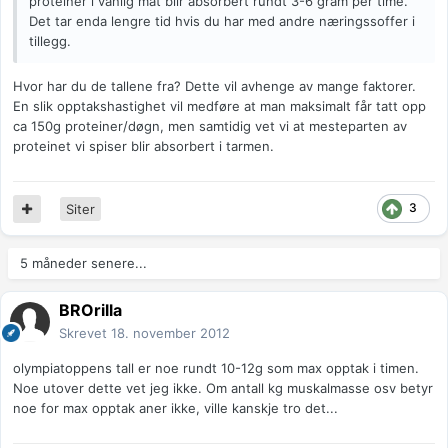
proteiner i vanlig mat blir absorbert rundt 3-6 gram per time.
Det tar enda lengre tid hvis du har med andre næringssoffer i
tillegg.
Hvor har du de tallene fra? Dette vil avhenge av mange faktorer.
En slik opptakshastighet vil medføre at man maksimalt får tatt opp
ca 150g proteiner/døgn, men samtidig vet vi at mesteparten av
proteinet vi spiser blir absorbert i tarmen.
3
Siter
5 måneder senere...
BROrilla
Skrevet
18. november 2012
olympiatoppens tall er noe rundt 10-12g som max opptak i timen.
Noe utover dette vet jeg ikke. Om antall kg muskalmasse osv betyr
noe for max opptak aner ikke, ville kanskje tro det...