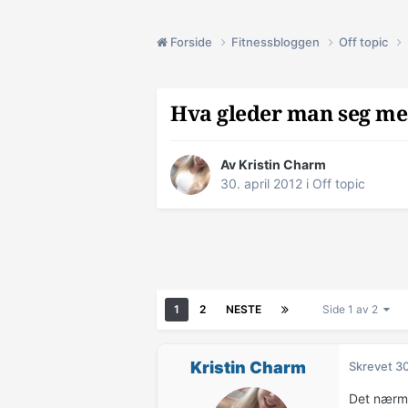
Forside
Fitnessbloggen
Off topic
Hva gleder man seg me
Av
Kristin Charm
30. april 2012
i
Off topic
1
2
NESTE
Side 1 av 2
Kristin Charm
Skrevet
30
Det nærme