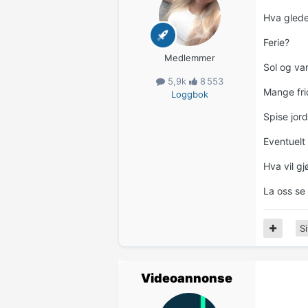
Hva glede
Ferie?
Medlemmer
Sol og va
5,9k
8 553
Mange frid
Loggbok
Spise jor
Eventuelt
Hva vil g
La oss se
Si
Videoannonse