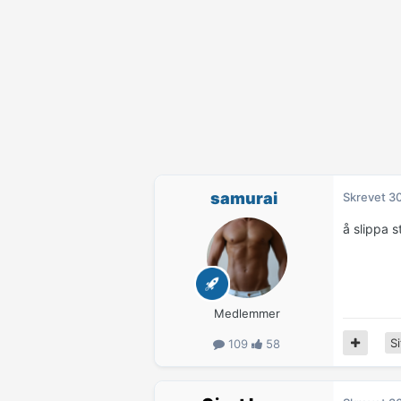
samurai
Skrevet
30
å slippa s
Medlemmer
Si
109
58