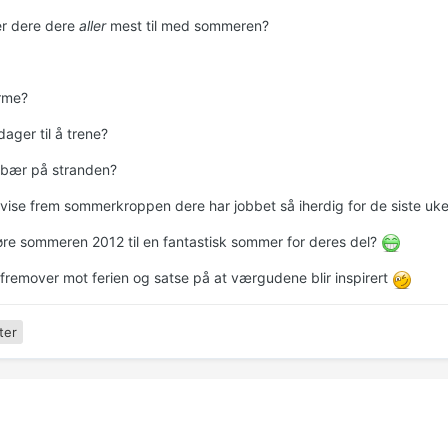
r dere dere
aller
mest til med sommeren?
rme?
ager til å trene?
dbær på stranden?
 vise frem sommerkroppen dere har jobbet så iherdig for de siste uk
jøre sommeren 2012 til en fantastisk sommer for deres del?
 fremover mot ferien og satse på at værgudene blir inspirert
ter