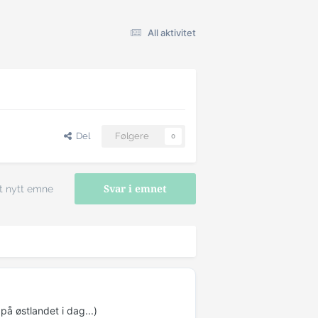
All aktivitet
Del
Følgere
0
t nytt emne
Svar i emnet
å østlandet i dag...)