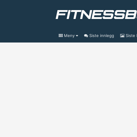
Meny
Siste innlegg
Siste 