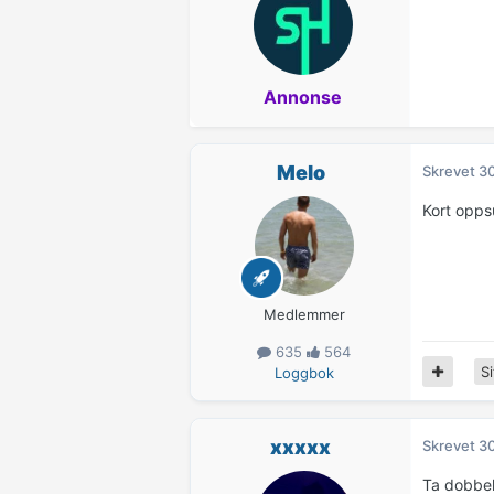
Annonse
Melo
Skrevet
30
Kort oppsu
Medlemmer
635
564
Si
Loggbok
xxxxx
Skrevet
30
Ta dobbel