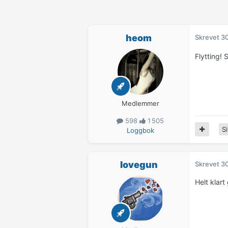
heom
Skrevet
30
Flytting! S
Medlemmer
598
1 505
Si
Loggbok
lovegun
Skrevet
30
Helt klart 