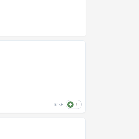
1
ErikH