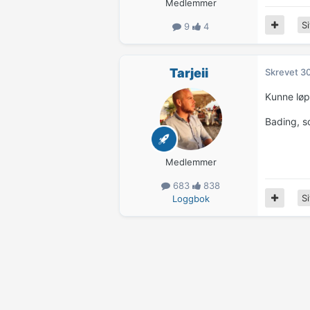
Medlemmer
Si
9
4
Tarjeii
Skrevet
30
Kunne løp
Bading, so
Medlemmer
683
838
Si
Loggbok