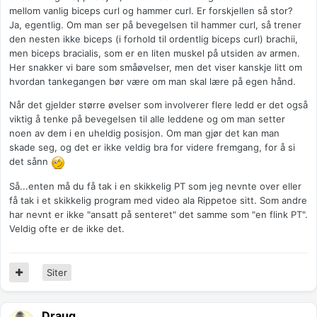
mellom vanlig biceps curl og hammer curl. Er forskjellen så stor?
Ja, egentlig. Om man ser på bevegelsen til hammer curl, så trener
den nesten ikke biceps (i forhold til ordentlig biceps curl) brachii,
men biceps bracialis, som er en liten muskel på utsiden av armen.
Her snakker vi bare som småøvelser, men det viser kanskje litt om
hvordan tankegangen bør være om man skal lære på egen hånd.
Når det gjelder større øvelser som involverer flere ledd er det også
viktig å tenke på bevegelsen til alle leddene og om man setter
noen av dem i en uheldig posisjon. Om man gjør det kan man
skade seg, og det er ikke veldig bra for videre fremgang, for å si
det sånn
Så...enten må du få tak i en skikkelig PT som jeg nevnte over eller
få tak i et skikkelig program med video ala Rippetoe sitt. Som andre
har nevnt er ikke "ansatt på senteret" det samme som "en flink PT".
Veldig ofte er de ikke det.
Siter
Draug