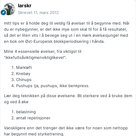
larskr
Skrevet
11. mars 2012
mitt tips er å holde deg til veldig få øvelser til å begynne med. Når
du er nybegynner, er det ikke mye som skal til for å få resultater,
så det er liten vits i å bevege seg ut i en mørk øvelsesjungel med
en bok om Øst-Europeisk blokkperiodisering i hånda.
Mine 4 essensielle øvelser, fra viktigst til
"ikkefultsåviktigmenviktiglikevel":
Markløft
Knebøy
Chinups
Pushups (ja, pushups, ikke benkpress.
Lær deg teknikken på disse øvelsene. Bli sterkere ved å bruke dem
og ved å øke
belastning
antall repetisjoner
Vanskligere enn det trenger det ikke være for noen som nettopp
har begynnt med styrketrening.