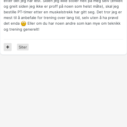
etter det jeg har lest. Siden jeg ikke stoler helt på meg selv (enkelt
og greit siden jeg ikke er proff på noen som helst måte), skal jeg
bestille PT-timer etter en muskelstrekk har gitt seg. Det tror jeg er
mest til å anbefale for trening over lang tid, selv uten å ha prøvd
det enda
Eller om du har noen andre som kan mye om teknikk
og trening generelt!
Siter