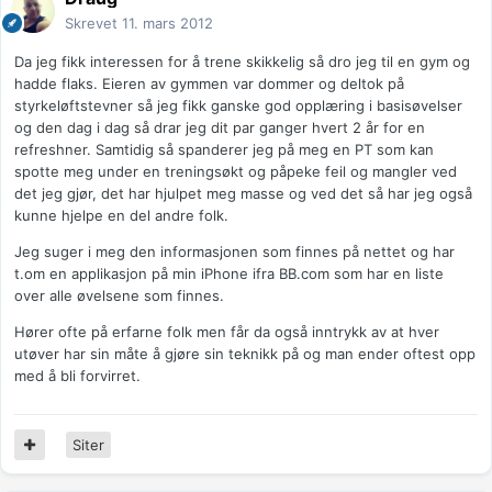
Skrevet
11. mars 2012
Da jeg fikk interessen for å trene skikkelig så dro jeg til en gym og
hadde flaks. Eieren av gymmen var dommer og deltok på
styrkeløftstevner så jeg fikk ganske god opplæring i basisøvelser
og den dag i dag så drar jeg dit par ganger hvert 2 år for en
refreshner. Samtidig så spanderer jeg på meg en PT som kan
spotte meg under en treningsøkt og påpeke feil og mangler ved
det jeg gjør, det har hjulpet meg masse og ved det så har jeg også
kunne hjelpe en del andre folk.
Jeg suger i meg den informasjonen som finnes på nettet og har
t.om en applikasjon på min iPhone ifra BB.com som har en liste
over alle øvelsene som finnes.
Hører ofte på erfarne folk men får da også inntrykk av at hver
utøver har sin måte å gjøre sin teknikk på og man ender oftest opp
med å bli forvirret.
Siter