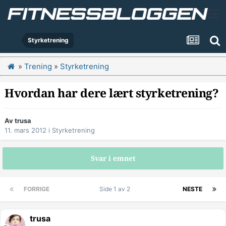
Styrketrening
»
Trening
»
Styrketrening
Hvordan har dere lært styrketrening?
Av
trusa
11. mars 2012
i
Styrketrening
Svar i emnet
FORRIGE
Side 1 av 2
NESTE
trusa