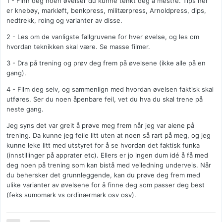
1 - Finn deg noen øvelser du kunne tenkt deg å mestre. Tips her
er knebøy, markløft, benkpress, militærpress, Arnoldpress, dips,
nedtrekk, roing og varianter av disse.
2 - Les om de vanligste fallgruvene for hver øvelse, og les om
hvordan teknikken skal være. Se masse filmer.
3 - Dra på trening og prøv deg frem på øvelsene (ikke alle på en
gang).
4 - Film deg selv, og sammenlign med hvordan øvelsen faktisk skal
utføres. Ser du noen åpenbare feil, vet du hva du skal trene på
neste gang.
Jeg syns det var greit å prøve meg frem når jeg var alene på
trening. Da kunne jeg feile litt uten at noen så rart på meg, og jeg
kunne leke litt med utstyret for å se hvordan det faktisk funka
(innstillinger på apprater etc). Ellers er jo ingen dum idé å få med
deg noen på trening som kan bistå med veiledning underveis. Når
du behersker det grunnleggende, kan du prøve deg frem med
ulike varianter av øvelsene for å finne deg som passer deg best
(feks sumomark vs ordinærmark osv osv).