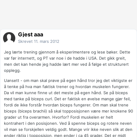
Gjest aaa
Skrevet
11. mars 2012
Jeg lærte trening gjennom å eksperimentere og lese bøker. Dette
var før internett, og PT var noe i de hadde i USA. Det gikk greit,
men det kan hende jeg hadde lært mer ved å følge et strukturert
opplegg.
Uansett - om man skal prøve på egen hånd tror jeg det viktigste er
å tenke på hva man faktisk trener og hvordan muskelen fungerer.
Da vil man kunne finne ut det meste på egen hånd. Se på biceps
med tanke på biceps curl. Det er faktisk en øvelse mange gjør feil,
fordi de ikke forstår hvordan biceps fungerer. Om man skal trene
biceps (biceps brachii) så skal topposisjonen være mer knokene 90
grader ut fra overarmen. Hvorfor? Fordi muskelen er helt
kontrahert i den posisjonen. Ved å spenne biceps og rotere neven
vil man se forskjellen veldig godt. Mange vrir ikke neven slik at den
ender riktig i topposisjon, men ender i ca 45 grader. Det er midt