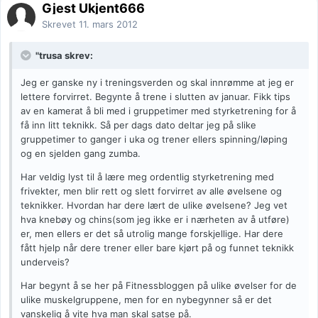
Gjest Ukjent666
Skrevet
11. mars 2012
"trusa skrev:
Jeg er ganske ny i treningsverden og skal innrømme at jeg er
lettere forvirret. Begynte å trene i slutten av januar. Fikk tips
av en kamerat å bli med i gruppetimer med styrketrening for å
få inn litt teknikk. Så per dags dato deltar jeg på slike
gruppetimer to ganger i uka og trener ellers spinning/løping
og en sjelden gang zumba.
Har veldig lyst til å lære meg ordentlig styrketrening med
frivekter, men blir rett og slett forvirret av alle øvelsene og
teknikker. Hvordan har dere lært de ulike øvelsene? Jeg vet
hva knebøy og chins(som jeg ikke er i nærheten av å utføre)
er, men ellers er det så utrolig mange forskjellige. Har dere
fått hjelp når dere trener eller bare kjørt på og funnet teknikk
underveis?
Har begynt å se her på Fitnessbloggen på ulike øvelser for de
ulike muskelgruppene, men for en nybegynner så er det
vanskelig å vite hva man skal satse på.