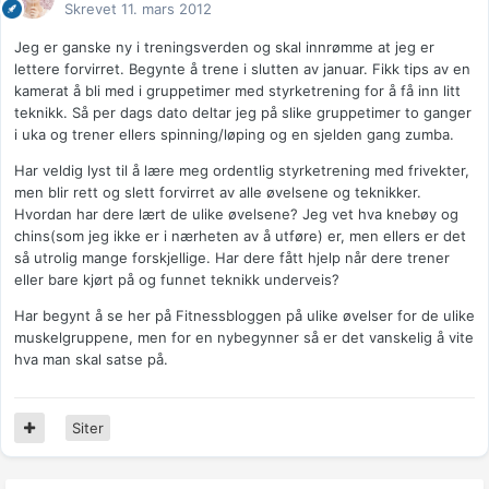
Skrevet
11. mars 2012
Jeg er ganske ny i treningsverden og skal innrømme at jeg er
lettere forvirret. Begynte å trene i slutten av januar. Fikk tips av en
kamerat å bli med i gruppetimer med styrketrening for å få inn litt
teknikk. Så per dags dato deltar jeg på slike gruppetimer to ganger
i uka og trener ellers spinning/løping og en sjelden gang zumba.
Har veldig lyst til å lære meg ordentlig styrketrening med frivekter,
men blir rett og slett forvirret av alle øvelsene og teknikker.
Hvordan har dere lært de ulike øvelsene? Jeg vet hva knebøy og
chins(som jeg ikke er i nærheten av å utføre) er, men ellers er det
så utrolig mange forskjellige. Har dere fått hjelp når dere trener
eller bare kjørt på og funnet teknikk underveis?
Har begynt å se her på Fitnessbloggen på ulike øvelser for de ulike
muskelgruppene, men for en nybegynner så er det vanskelig å vite
hva man skal satse på.
Siter