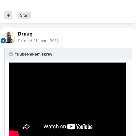
Siter
Draug
Skrevet
11. mars 2012
"DukeNukem skrev: