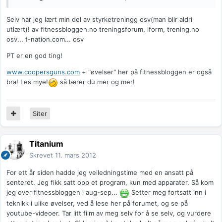
Selv har jeg lært min del av styrketreningg osv(man blir aldri
utlært)! av fitnessbloggen.no treningsforum, iform, trening.no
osv... t-nation.com... osv
PT er en god ting!
www.coopersguns.com
+ "øvelser" her på fitnessbloggen er også
bra! Les mye!
så lærer du mer og mer!
Siter
Titanium
Skrevet
11. mars 2012
For ett år siden hadde jeg veiledningstime med en ansatt på
senteret. Jeg fikk satt opp et program, kun med apparater. Så kom
jeg over fitnessbloggen i aug-sep...
Setter meg fortsatt inn i
teknikk i ulike øvelser, ved å lese her på forumet, og se på
youtube-videoer. Tar litt film av meg selv for å se selv, og vurdere