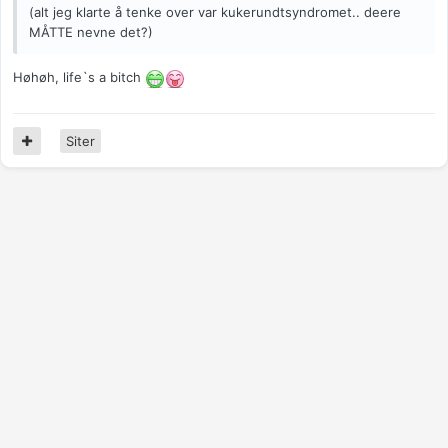
(alt jeg klarte å tenke over var kukerundtsyndromet.. deere
MÅTTE nevne det?)
Høhøh, life`s a bitch
Siter