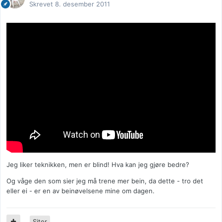
Skrevet
8. desember 2011
Jeg liker teknikken, men er blind! Hva kan jeg gjøre bedre?
Og våge den som sier jeg må trene mer bein, da dette - tro det
eller ei - er en av beinøvelsene mine om dagen.
Siter