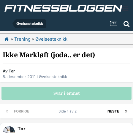
Øvelsesteknikk
»
Trening
»
Øvelsesteknikk
Ikke Markløft (joda.. er det)
Av
Tor
8. desember 2011
i
Øvelsesteknikk
Svar i emnet
FORRIGE
Side 1 av 2
NESTE
Tor