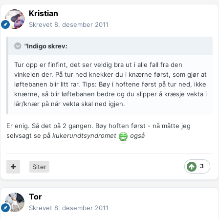
Kristian
Skrevet
8. desember 2011
"Indigo skrev:
Tur opp er finfint, det ser veldig bra ut i alle fall fra den
vinkelen der. På tur ned knekker du i knærne først, som gjør at
løftebanen blir litt rar. Tips: Bøy i hoftene først på tur ned, ikke
knærne, så blir løftebanen bedre og du slipper å kræsje vekta i
lår/knær på når vekta skal ned igjen.
Er enig. Så det på 2 gangen. Bøy hoften først - nå måtte jeg
selvsagt se på
kukerundtsyndromet
også
3
Siter
Tor
Skrevet
8. desember 2011