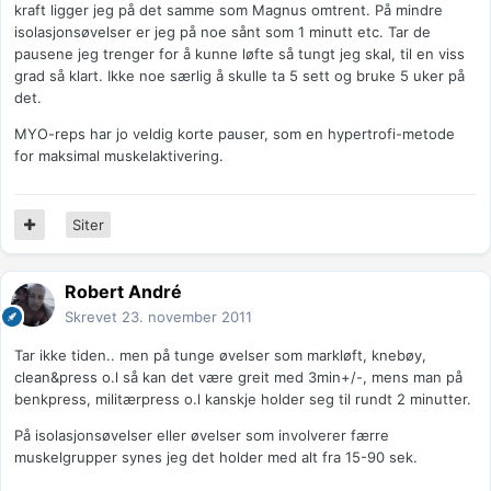
kraft ligger jeg på det samme som Magnus omtrent. På mindre
isolasjonsøvelser er jeg på noe sånt som 1 minutt etc. Tar de
pausene jeg trenger for å kunne løfte så tungt jeg skal, til en viss
grad så klart. Ikke noe særlig å skulle ta 5 sett og bruke 5 uker på
det.
MYO-reps har jo veldig korte pauser, som en hypertrofi-metode
for maksimal muskelaktivering.
Siter
Robert André
Skrevet
23. november 2011
Tar ikke tiden.. men på tunge øvelser som markløft, knebøy,
clean&press o.l så kan det være greit med 3min+/-, mens man på
benkpress, militærpress o.l kanskje holder seg til rundt 2 minutter.
På isolasjonsøvelser eller øvelser som involverer færre
muskelgrupper synes jeg det holder med alt fra 15-90 sek.