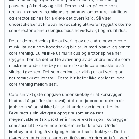
pausene på knebøy og slikt. Dersom vi ser på core som,
rectus, transversus,obliques,quadratus lomborum, multifidus
og erector spinea for å gjøre det oversiktlig. Så viser
undersøkelser at knebøy hovedsaklig aktiverer ryggstrekkerne
som erector epinea (longissmuss hovedsaklig) og multifidus.
Det er dermed veldig lite aktivering av de andre nevnte core
muskulaturen som hovedsaklig blir brukt med planke og annen
core trening. Du vil ikke ut multifidus og erctor spinea her
(ryggen) her. Da det er lite aktivering av de andre nevnte core
musklene under knebøy er heller ikke de core musklene så
viktige i øvelsen. Det som derimot er viktig er aktivering og
neuromuskulær kontroll. Dette blir heller ikke dårligere med
core trening mellom sett.
Core sin viktigste oppgave under knebøy er at korsryggen
hindres i å gå i fleksjon (svai), dette er jo erector spinea sin
jobb som så og si ikke blir brukt under vanlig core trening.
Feks rectus sin viktigste oppgave som er de rett
megemusklene (six pack) er å hindre ekstensjon i korsryggen
som absolutt ikke er noe problem under knebøy. Under
knebøy er det også viktig og holde ett solid buktrykk. Dette
gjøres ved at bekken bunn og diafragma hindrer at luft "tyter"