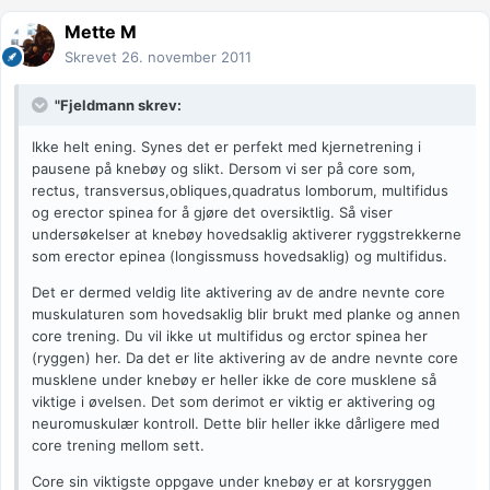
Mette M
Skrevet
26. november 2011
"Fjeldmann skrev:
Ikke helt ening. Synes det er perfekt med kjernetrening i
pausene på knebøy og slikt. Dersom vi ser på core som,
rectus, transversus,obliques,quadratus lomborum, multifidus
og erector spinea for å gjøre det oversiktlig. Så viser
undersøkelser at knebøy hovedsaklig aktiverer ryggstrekkerne
som erector epinea (longissmuss hovedsaklig) og multifidus.
Det er dermed veldig lite aktivering av de andre nevnte core
muskulaturen som hovedsaklig blir brukt med planke og annen
core trening. Du vil ikke ut multifidus og erctor spinea her
(ryggen) her. Da det er lite aktivering av de andre nevnte core
musklene under knebøy er heller ikke de core musklene så
viktige i øvelsen. Det som derimot er viktig er aktivering og
neuromuskulær kontroll. Dette blir heller ikke dårligere med
core trening mellom sett.
Core sin viktigste oppgave under knebøy er at korsryggen