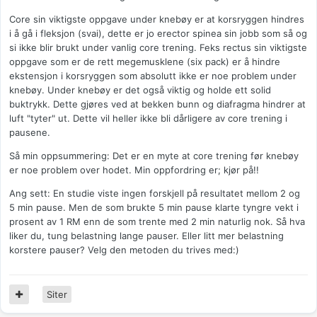
Core sin viktigste oppgave under knebøy er at korsryggen hindres
i å gå i fleksjon (svai), dette er jo erector spinea sin jobb som så og
si ikke blir brukt under vanlig core trening. Feks rectus sin viktigste
oppgave som er de rett megemusklene (six pack) er å hindre
ekstensjon i korsryggen som absolutt ikke er noe problem under
knebøy. Under knebøy er det også viktig og holde ett solid
buktrykk. Dette gjøres ved at bekken bunn og diafragma hindrer at
luft "tyter" ut. Dette vil heller ikke bli dårligere av core trening i
pausene.
Så min oppsummering: Det er en myte at core trening før knebøy
er noe problem over hodet. Min oppfordring er; kjør på!!
Ang sett: En studie viste ingen forskjell på resultatet mellom 2 og
5 min pause. Men de som brukte 5 min pause klarte tyngre vekt i
prosent av 1 RM enn de som trente med 2 min naturlig nok. Så hva
liker du, tung belastning lange pauser. Eller litt mer belastning
korstere pauser? Velg den metoden du trives med:)
Siter