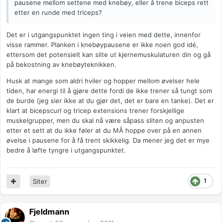
pausene mellom settene med knebøy, eller å trene biceps rett
etter en runde med triceps?
Det er i utgangspunktet ingen ting i veien med dette, innenfor
visse rammer. Planken i knebøypausene er ikke noen god idé,
ettersom det potensielt kan slite ut kjernemuskulaturen din og gå
på bekostning av knebøyteknikken.
Husk at mange som aldri hviler og hopper mellom øvelser hele
tiden, har energi til å gjøre dette fordi de ikke trener så tungt som
de burde (jeg sier ikke at du gjør det, det er bare en tanke). Det er
klart at bicepscurl og tricep extensions trener forskjellige
muskelgrupper, men du skal nå være såpass sliten og anpusten
etter et sett at du ikke føler at du MÅ hoppe over på en annen
øvelse i pausene for å få trent skikkelig. Da mener jeg det er mye
bedre å løfte tyngre i utgangspunktet.
1
Siter
Fjeldmann