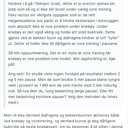
hindres i å gå i fleksjon (svai), dette er jo erector spinea sin
jobb som så og si ikke blir brukt under vanlig core trening.
Feks rectus sin viktigste oppgave som er de rett
megemusklene (six pack) er å hindre ekstensjon i korsryggen
som absolutt ikke er noe problem under knebøy. Under
knebøy er det også viktig og holde ett solid buktrykk. Dette
gjøres ved at bekken bunn og diafragma hindrer at luft "tyter"
ut. Dette vil heller ikke bli dårligere av core trening i pausene.
Så min oppsummering: Det er en myte at core trening før
knebøy er noe problem over hodet. Min oppfordring er; kjør
på!!
Ang sett: En studie viste ingen forskjell på resultatet mellom 2
og 5 min pause. Men de som brukte 5 min pause klarte tyngre
vekt i prosent av 1 RM enn de som trente med 2 min naturlig
nok. Så hva liker du, tung belastning lange pauser. Eller litt
mer belastning korstere pauser? Velg den metoden du trives
med:)
Men vil ikke dermed diafragma og bekkenbunnen aktiveres både
ved knebøy og coretrening, og dermed kunne gi deg dårligere
buktrykk på neste knebøysett, om du begynner å bli sliten i denne