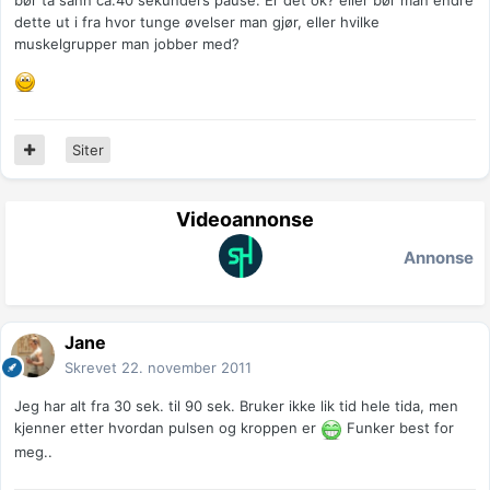
bør ta sånn ca.40 sekunders pause. Er det ok? eller bør man endre
dette ut i fra hvor tunge øvelser man gjør, eller hvilke
muskelgrupper man jobber med?
Siter
Videoannonse
Annonse
Jane
Skrevet
22. november 2011
Jeg har alt fra 30 sek. til 90 sek. Bruker ikke lik tid hele tida, men
kjenner etter hvordan pulsen og kroppen er
Funker best for
meg..