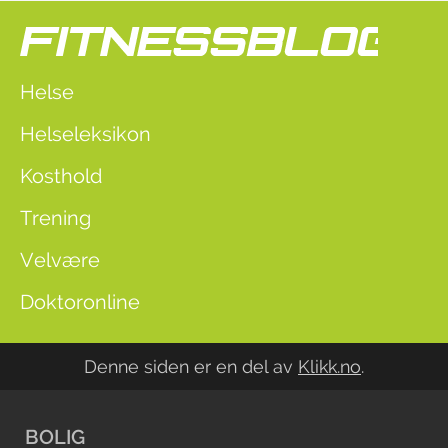
Helse
Helseleksikon
Kosthold
Trening
Velvære
Doktoronline
Denne siden er en del av
Klikk.no
.
BOLIG