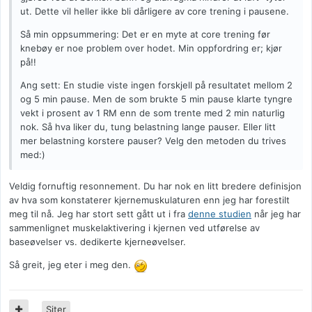
ut. Dette vil heller ikke bli dårligere av core trening i pausene.
Så min oppsummering: Det er en myte at core trening før
knebøy er noe problem over hodet. Min oppfordring er; kjør
på!!
Ang sett: En studie viste ingen forskjell på resultatet mellom 2
og 5 min pause. Men de som brukte 5 min pause klarte tyngre
vekt i prosent av 1 RM enn de som trente med 2 min naturlig
nok. Så hva liker du, tung belastning lange pauser. Eller litt
mer belastning korstere pauser? Velg den metoden du trives
med:)
Veldig fornuftig resonnement. Du har nok en litt bredere definisjon
av hva som konstaterer kjernemuskulaturen enn jeg har forestilt
meg til nå. Jeg har stort sett gått ut i fra
denne studien
når jeg har
sammenlignet muskelaktivering i kjernen ved utførelse av
baseøvelser vs. dedikerte kjerneøvelser.
Så greit, jeg eter i meg den.
Siter