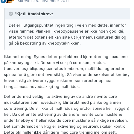
Skrevet
26. november 2011
"Kjetil Åmdal skrev:
Det er i utgangspunktet ingen ting i veien med dette, innenfor
visse rammer. Planken i knebøypausene er ikke noen god idé,
ettersom det potensielt kan slite ut kjernemuskulaturen din og
gå på bekostning av knebøyteknikken.
Ikke helt ening. Synes det er perfekt med kjernetrening i pausene
på knebøy og slikt. Dersom vi ser på core som, rectus,
transversus,obliques,quadratus lomborum, multifidus og erector
spinea for å gjøre det oversiktlig. Så viser undersøkelser at knebøy
hovedsaklig aktiverer ryggstrekkerne som erector epinea
(longissmuss hovedsaklig) og multifidus.
Det er dermed veldig lite aktivering av de andre nevnte core
muskulaturen som hovedsaklig blir brukt med planke og annen
core trening. Du vil ikke ut multifidus og erctor spinea her (ryggen)
her. Da det er lite aktivering av de andre nevnte core musklene
under knebøy er heller ikke de core musklene så viktige i øvelsen.
Det som derimot er viktig er aktivering og neuromuskulær kontroll.
Dette blir heller ikke dårligere med core trening mellom sett.