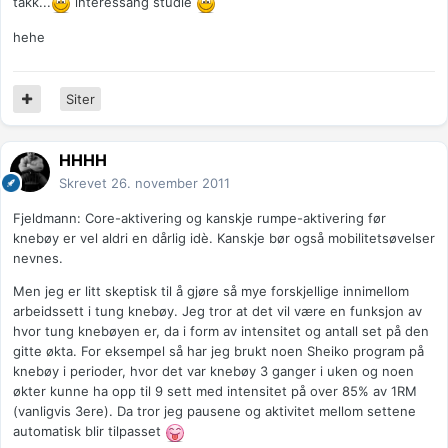
takk...
interessang studie
hehe
Siter
HHHH
Skrevet
26. november 2011
Fjeldmann: Core-aktivering og kanskje rumpe-aktivering før
knebøy er vel aldri en dårlig idè. Kanskje bør også mobilitetsøvelser
nevnes.
Men jeg er litt skeptisk til å gjøre så mye forskjellige innimellom
arbeidssett i tung knebøy. Jeg tror at det vil være en funksjon av
hvor tung knebøyen er, da i form av intensitet og antall set på den
gitte økta. For eksempel så har jeg brukt noen Sheiko program på
knebøy i perioder, hvor det var knebøy 3 ganger i uken og noen
økter kunne ha opp til 9 sett med intensitet på over 85% av 1RM
(vanligvis 3ere). Da tror jeg pausene og aktivitet mellom settene
automatisk blir tilpasset