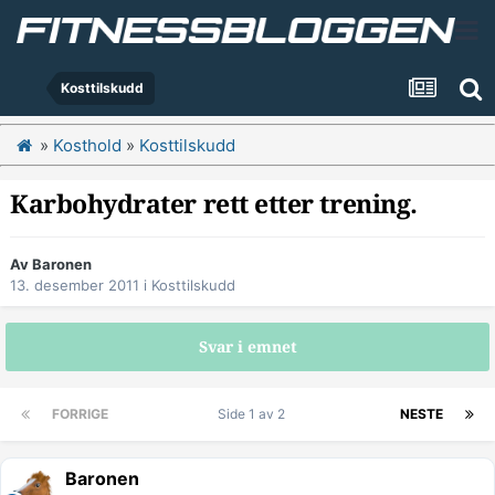
Kosttilskudd
»
Kosthold
»
Kosttilskudd
Karbohydrater rett etter trening.
Av
Baronen
13. desember 2011
i
Kosttilskudd
Svar i emnet
FORRIGE
Side 1 av 2
NESTE
Baronen