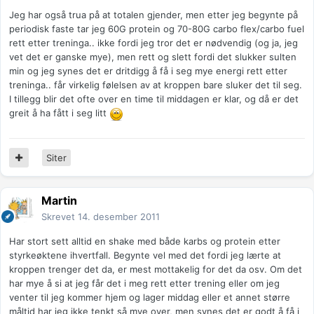
Jeg har også trua på at totalen gjender, men etter jeg begynte på
periodisk faste tar jeg 60G protein og 70-80G carbo flex/carbo fuel
rett etter treninga.. ikke fordi jeg tror det er nødvendig (og ja, jeg
vet det er ganske mye), men rett og slett fordi det slukker sulten
min og jeg synes det er dritdigg å få i seg mye energi rett etter
treninga.. får virkelig følelsen av at kroppen bare sluker det til seg.
I tillegg blir det ofte over en time til middagen er klar, og då er det
greit å ha fått i seg litt
Siter
Martin
Skrevet
14. desember 2011
Har stort sett alltid en shake med både karbs og protein etter
styrkeøktene ihvertfall. Begynte vel med det fordi jeg lærte at
kroppen trenger det da, er mest mottakelig for det da osv. Om det
har mye å si at jeg får det i meg rett etter trening eller om jeg
venter til jeg kommer hjem og lager middag eller et annet større
måltid har jeg ikke tenkt så mye over, men synes det er godt å få i