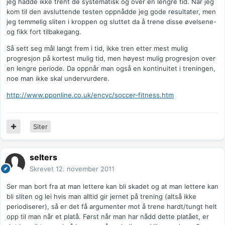
jeg hadde ikke trent de systematisk og over en lengre tid. Når jeg
kom til den avsluttende testen oppnådde jeg gode resultater, men
jeg temmelig sliten i kroppen og sluttet da å trene disse øvelsene-
og fikk fort tilbakegang.
Så sett seg mål langt frem i tid, ikke tren etter mest mulig
progresjon på kortest mulig tid, men høyest mulig progresjon over
en lengre periode. Da oppnår man også en kontinuitet i treningen,
noe man ikke skal undervurdere.
http://www.pponline.co.uk/encyc/soccer-fitness.htm
Siter
selters
Skrevet
12. november 2011
Ser man bort fra at man lettere kan bli skadet og at man lettere kan
bli sliten og lei hvis man alltid gir jernet på trening (altså ikke
periodiserer), så er det få argumenter mot å trene hardt/tungt helt
opp til man når et platå. Først når man har nådd dette platået, er