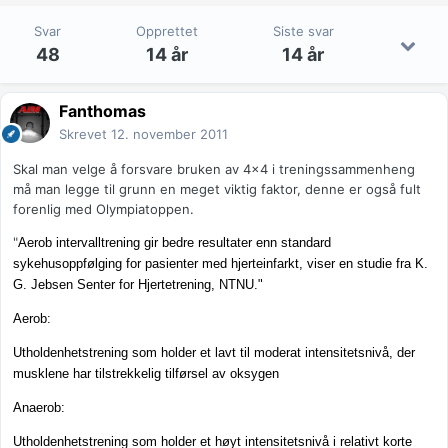
Svar
Opprettet
Siste svar
48
14 år
14 år
Fanthomas
Skrevet
12. november 2011
Skal man velge å forsvare bruken av 4x4 i treningssammenheng
må man legge til grunn en meget viktig faktor, denne er også fult
forenlig med Olympiatoppen.
"
Aerob intervalltrening gir bedre resultater enn standard
sykehusoppfølging for pasienter med hjerteinfarkt, viser en studie fra K.
G. Jebsen Senter for Hjertetrening, NTNU."
Aerob:
Utholdenhetstrening som holder et lavt til moderat intensitetsnivå, der
musklene har tilstrekkelig tilførsel av oksygen
Anaerob:
Utholdenhetstrening som holder et høyt intensitetsnivå i relativt korte