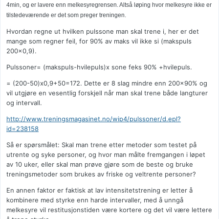
4min, og er lavere enn melkesyregrensen. Altså løping hvor melkesyre ikke er
tilstedeværende er det som preger treningen.
Hvordan regne ut hvilken pulssone man skal trene i, her er det
mange som regner feil, for 90% av maks vil ikke si (makspuls
200x0,9).
Pulssoner= (makspuls-hvilepuls)x sone feks 90% +hvilepuls.
= (200-50)x0,9+50=172. Dette er 8 slag mindre enn 200x90% og
vil utgjøre en vesentlig forskjell når man skal trene både langturer
og intervall.
http://www.treningsmagasinet.no/wip4/pulssoner/d.epl?
id=238158
Så er spørsmålet: Skal man trene etter metoder som testet på
utrente og syke personer, og hvor man målte fremgangen i løpet
av 10 uker, eller skal man prøve gjøre som de beste og bruke
treningsmetoder som brukes av friske og veltrente personer?
En annen faktor er faktisk at lav intensitetstrening er letter å
kombinere med styrke enn harde intervaller, med å unngå
melkesyre vil restitusjonstiden være kortere og det vil være lettere