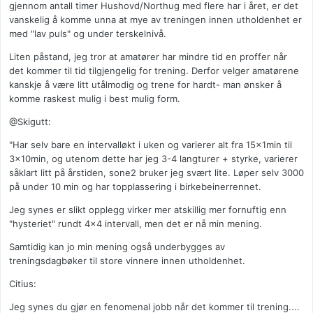
gjennom antall timer Hushovd/Northug med flere har i året, er det
vanskelig å komme unna at mye av treningen innen utholdenhet er
med "lav puls" og under terskelnivå.
Liten påstand, jeg tror at amatører har mindre tid en proffer når
det kommer til tid tilgjengelig for trening. Derfor velger amatørene
kanskje å være litt utålmodig og trene for hardt- man ønsker å
komme raskest mulig i best mulig form.
@Skigutt:
"Har selv bare en intervalløkt i uken og varierer alt fra 15x1min til
3x10min, og utenom dette har jeg 3-4 langturer + styrke, varierer
såklart litt på årstiden, sone2 bruker jeg svært lite. Løper selv 3000
på under 10 min og har topplassering i birkebeinerrennet.
Jeg synes er slikt opplegg virker mer atskillig mer fornuftig enn
"hysteriet" rundt 4x4 intervall, men det er nå min mening.
Samtidig kan jo min mening også underbygges av
treningsdagbøker til store vinnere innen utholdenhet.
Citius:
Jeg synes du gjør en fenomenal jobb når det kommer til trening....