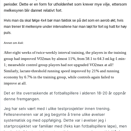
perioder. Dette er en form for utholdenhet som krever mye vilje, ettersom
melkesyren blir dannet relativt fort.
Hvis man da skal følge 4x4 bør man faktisk se på det som en aerob økt, hvis
man trener til melkesyre under intervallene har man løpt for fort og hatt for høy
puls.
Annet om 4x4:
After eight weeks of twice-weekly interval training, the players in the training
group had improved VO2max by almost 11%, from 58.1 to 64.3 ml.kg-1.min-
1; meanwhile control group players had not upgraded VO2max at all!
Similarly, lactate-threshold running speed improved by 21% and running
economy by 6.7% in the training group, while controls again failed to
improve at all.
Det er lite overraskende at fotballspillere i alderen 18-20 år oppnår
denne fremgangen.
Jeg har selv vært med i ulike testprosjekter innen trening.
Fellesnevneren var at jeg begynte å trene ulike øvelser
systematisk og med oppfølging. Dette var i øvelser jeg i
startprosjektet var familiær med (feks kan fotballspillere løpe), men