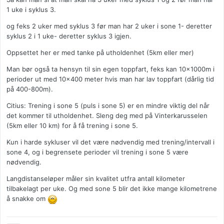
1 uke i syklus 3.
og feks 2 uker med syklus 3 før man har 2 uker i sone 1- deretter
syklus 2 i 1 uke- deretter syklus 3 igjen.
Oppsettet her er med tanke på utholdenhet (5km eller mer)
Man bør også ta hensyn til sin egen toppfart, feks kan 10x1000m i
perioder ut med 10x400 meter hvis man har lav toppfart (dårlig tid
på 400-800m).
Citius: Trening i sone 5 (puls i sone 5) er en mindre viktig del når
det kommer til utholdenhet. Sleng deg med på Vinterkarusselen
(5km eller 10 km) for å få trening i sone 5.
Kun i harde sykluser vil det være nødvendig med trening/intervall i
sone 4, og i begrensete perioder vil trening i sone 5 være
nødvendig.
Langdistanseløper måler sin kvalitet utfra antall kilometer
tilbakelagt per uke. Og med sone 5 blir det ikke mange kilometrene
å snakke om