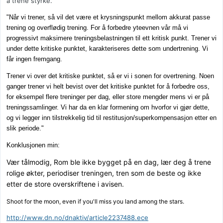
å trene styrke.
"Når vi trener, så vil det være et krysningspunkt mellom akkurat passe
trening og overflødig trening. For å forbedre yteevnen vår må vi
progressivt maksimere treningsbelastningen til ett kritisk punkt. Trener vi
under dette kritiske punktet, karakteriseres dette som undertrening. Vi
får ingen fremgang.
Trener vi over det kritiske punktet, så er vi i sonen for overtrening. Noen
ganger trener vi helt bevist over det kritiske punktet for å forbedre oss,
for eksempel flere treninger per dag, eller store mengder mens vi er på
treningssamlinger. Vi har da en klar formening om hvorfor vi gjør dette,
og vi legger inn tilstrekkelig tid til restitusjon/superkompensasjon etter en
slik periode."
Konklusjonen min:
Vær tålmodig, Rom ble ikke bygget på en dag, lær deg å trene
rolige økter, periodiser treningen, tren som de beste og ikke
etter de store overskriftene i avisen.
Shoot for the moon, even if you'll miss you land among the stars.
http://www.dn.no/dnaktiv/article2237488.ece