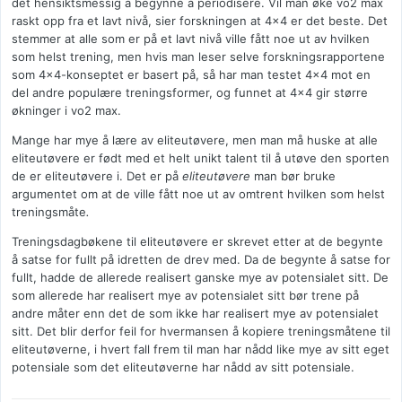
det hensiktsmessig å begynne å periodisere. Vil man øke vo2 max
raskt opp fra et lavt nivå, sier forskningen at 4x4 er det beste. Det
stemmer at alle som er på et lavt nivå ville fått noe ut av hvilken
som helst trening, men hvis man leser selve forskningsrapportene
som 4x4-konseptet er basert på, så har man testet 4x4 mot en
del andre populære treningsformer, og funnet at 4x4 gir større
økninger i vo2 max.
Mange har mye å lære av eliteutøvere, men man må huske at alle
eliteutøvere er født med et helt unikt talent til å utøve den sporten
de er eliteutøvere i. Det er på
eliteutøvere
man bør bruke
argumentet om at de ville fått noe ut av omtrent hvilken som helst
treningsmåte
.
Treningsdagbøkene til eliteutøvere er skrevet etter at de begynte
å satse for fullt på idretten de drev med. Da de begynte å satse for
fullt, hadde de allerede realisert ganske mye av potensialet sitt. De
som allerede har realisert mye av potensialet sitt bør trene på
andre måter enn det de som ikke har realisert mye av potensialet
sitt. Det blir derfor feil for hvermansen å kopiere treningsmåtene til
eliteutøverne, i hvert fall frem til man har nådd like mye av sitt eget
potensiale som det eliteutøverne har nådd av sitt potensiale.