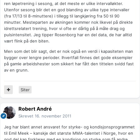
ren løpetrening i sesong, at det meste er ulike intervalløkter.
Utenfor sesong blir det en god blanding av ulike type intervaller
(fra 17/13 til 8-minuttere) i tillegg til langkjøring fra 50 til 90
minutter. Mesteparten av økningen kommer nok likevel på direkte
idrettsrelatert trening, hvor vi ofte er dårlig på å måle drag og
pulsintensitet. Jeg tipper Rosenborg har en del data, de har alltid
vært flink på den biten.
Men som det blir sagt, det er nok også en verdi i kapasiteten man
bygger over lengre perioder. Ihvertfall finnes det gode eksempler
på gamle arbeidshester som sikkert har fått den tittelen svidd fast
av en grunn.
Siter
Robert André
Skrevet
16. november 2011
Jeg har blant annet ansvaret for styrke- og kondisjonsprogrammet
til Emil Meek – kanskje det største MMA-talentet i Norge, hvor en
god del kan forklares med en kondisjon og styrke som få andre.