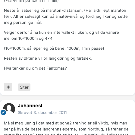
(Fra 44min på 10km til 41min)
Neste år satser eg på maraton-distansen. (Har aldri løpt maraton
før). Alt er selvsagt kun på amatør-nivå, og fordi jeg liker og sette
meg personlige mål.
Velger derfor å ha kun en intervalløkt i uken, og vil da variere
mellom 10x1000m og 4x4.
(10x1000m, så løper eg på bane. 1000m, 1min pause)
Resten av øktene vil bli langkjøring og fartslek.
Hva tenker du om det Fantomas?
Siter
JohannesL
Skrevet
3. desember 2011
Må si meg uenig i det med at sone2 trening er så viktig, hvis man
ser på hva de beste langrennsløperne, som Northug, så trener de