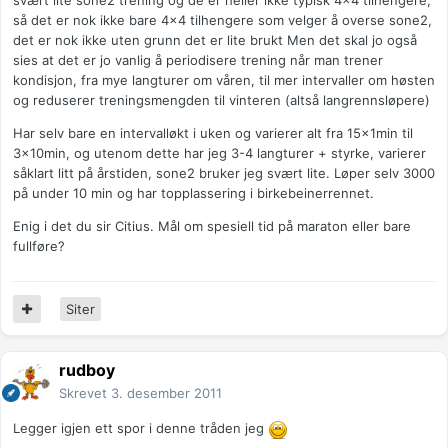
svært lite sone2 trening og de er heller ikke typisk 4x4 tilhengere,
så det er nok ikke bare 4x4 tilhengere som velger å overse sone2,
det er nok ikke uten grunn det er lite brukt Men det skal jo også
sies at det er jo vanlig å periodisere trening når man trener
kondisjon, fra mye langturer om våren, til mer intervaller om høsten
og reduserer treningsmengden til vinteren (altså langrennsløpere)
Har selv bare en intervalløkt i uken og varierer alt fra 15x1min til
3x10min, og utenom dette har jeg 3-4 langturer + styrke, varierer
såklart litt på årstiden, sone2 bruker jeg svært lite. Løper selv 3000
på under 10 min og har topplassering i birkebeinerrennet.
Enig i det du sir Citius. Mål om spesiell tid på maraton eller bare
fullføre?
Siter
rudboy
Skrevet
3. desember 2011
Legger igjen ett spor i denne tråden jeg