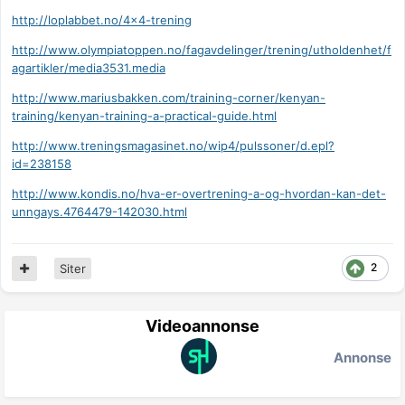
http://loplabbet.no/4x4-trening
http://www.olympiatoppen.no/fagavdelinger/trening/utholdenhet/f
agartikler/media3531.media
http://www.mariusbakken.com/training-corner/kenyan-
training/kenyan-training-a-practical-guide.html
http://www.treningsmagasinet.no/wip4/pulssoner/d.epl?
id=238158
http://www.kondis.no/hva-er-overtrening-a-og-hvordan-kan-det-
unngays.4764479-142030.html
2
Siter
Videoannonse
Annonse