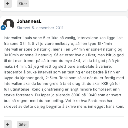
Siter
JohannesL
Skrevet
5. desember 2011
Intervaller i puls sone 5 er ikke så vanlig, intervallene kan ligge i alt
fra sone 3 til 5. 5 vil jo være melkesyre, så i en type 15x1min
intervall er sone 5 naturlig, mens i en 5x4min er sone4 naturlig og
3x10min er sone 3 naturlig. Så alt etter hva du liker, man blir jo god
til det man trener på så trener du mye 4x4, vil du bli god på å yte
maks i 4 min. Så jeg vil rett og slett bare annbefale å variere.
Istedenfor å bruke intervall som en testing er det bedre å finn en
løype du kjenner godt, 2-5km. Tenk som så at når du er ferdig med
intervallen skal du kunne greie å ta et drag til, du skal IKKE gå for
full utmattelse. Kondisjonstrening er langt mindre komplisert enn
styrke forresten. Du løper jo allerede 3000 på 10:40 som er svært
bra, så regner med du har peiling. Vet ikke hva Fantomas har
skrevet av dette da jeg begynte å skrive mens innlegget hans kom.
Siter