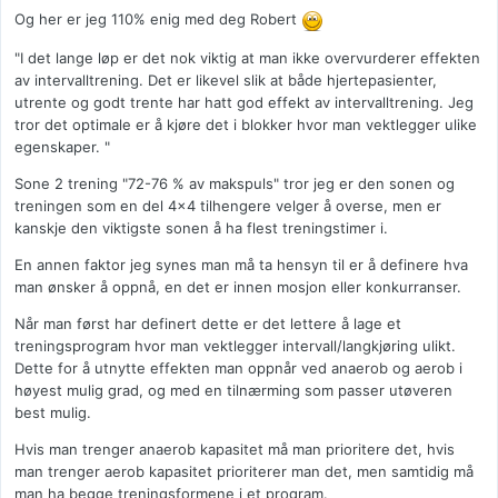
Og her er jeg 110% enig med deg Robert
"I det lange løp er det nok viktig at man ikke overvurderer effekten
av intervalltrening. Det er likevel slik at både hjertepasienter,
utrente og godt trente har hatt god effekt av intervalltrening. Jeg
tror det optimale er å kjøre det i blokker hvor man vektlegger ulike
egenskaper. "
Sone 2 trening "72-76 % av makspuls" tror jeg er den sonen og
treningen som en del 4x4 tilhengere velger å overse, men er
kanskje den viktigste sonen å ha flest treningstimer i.
En annen faktor jeg synes man må ta hensyn til er å definere hva
man ønsker å oppnå, en det er innen mosjon eller konkurranser.
Når man først har definert dette er det lettere å lage et
treningsprogram hvor man vektlegger intervall/langkjøring ulikt.
Dette for å utnytte effekten man oppnår ved anaerob og aerob i
høyest mulig grad, og med en tilnærming som passer utøveren
best mulig.
Hvis man trenger anaerob kapasitet må man prioritere det, hvis
man trenger aerob kapasitet prioriterer man det, men samtidig må
man ha begge treningsformene i et program.