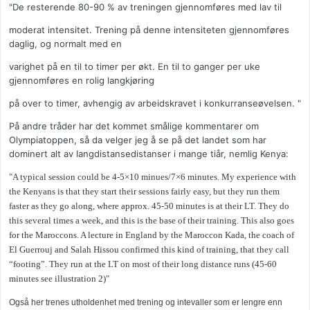
"De resterende 80-90 % av treningen gjennomføres med lav til
moderat intensitet. Trening på denne intensiteten gjennomføres
daglig, og normalt med en
varighet på en til to timer per økt. En til to ganger per uke
gjennomføres en rolig langkjøring
på over to timer, avhengig av arbeidskravet i konkurranseøvelsen. "
På andre tråder har det kommet smålige kommentarer om
Olympiatoppen, så da velger jeg å se på det landet som har
dominert alt av langdistansedistanser i mange tiår, nemlig Kenya:
"A typical session could be 4-5×10 minues/7×6 minutes. My experience with
the Kenyans is that they start their sessions fairly easy, but they run them
faster as they go along, where approx. 45-50 minutes is at their LT. They do
this several times a week, and this is the base of their training. This also goes
for the Maroccons. A lecture in England by the Maroccon Kada, the coach of
El Guerrouj and Salah Hissou confirmed this kind of training, that they call
“footing”. They run at the LT on most of their long distance runs (45-60
minutes see illustration 2)"
Også her trenes utholdenhet med trening og intevaller som er lengre enn