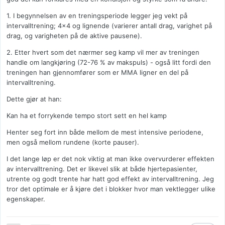
1. I begynnelsen av en treningsperiode legger jeg vekt på
intervalltrening; 4x4 og lignende (varierer antall drag, varighet på
drag, og varigheten på de aktive pausene).
2. Etter hvert som det nærmer seg kamp vil mer av treningen
handle om langkjøring (72-76 % av makspuls) - også litt fordi den
treningen han gjennomfører som er MMA ligner en del på
intervalltrening.
Dette gjør at han:
Kan ha et forrykende tempo stort sett en hel kamp
Henter seg fort inn både mellom de mest intensive periodene,
men også mellom rundene (korte pauser).
I det lange løp er det nok viktig at man ikke overvurderer effekten
av intervalltrening. Det er likevel slik at både hjertepasienter,
utrente og godt trente har hatt god effekt av intervalltrening. Jeg
tror det optimale er å kjøre det i blokker hvor man vektlegger ulike
egenskaper.