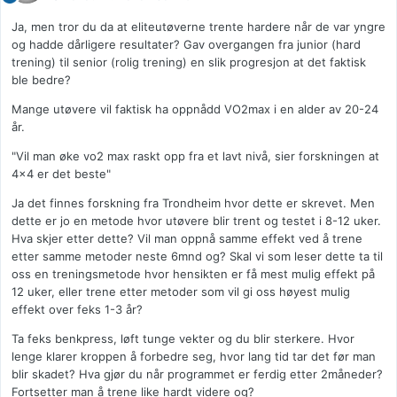
Ja, men tror du da at eliteutøverne trente hardere når de var yngre
og hadde dårligere resultater? Gav overgangen fra junior (hard
trening) til senior (rolig trening) en slik progresjon at det faktisk
ble bedre?
Mange utøvere vil faktisk ha oppnådd VO2max i en alder av 20-24
år.
"Vil man øke vo2 max raskt opp fra et lavt nivå, sier forskningen at
4x4 er det beste"
Ja det finnes forskning fra Trondheim hvor dette er skrevet. Men
dette er jo en metode hvor utøvere blir trent og testet i 8-12 uker.
Hva skjer etter dette? Vil man oppnå samme effekt ved å trene
etter samme metoder neste 6mnd og? Skal vi som leser dette ta til
oss en treningsmetode hvor hensikten er få mest mulig effekt på
12 uker, eller trene etter metoder som vil gi oss høyest mulig
effekt over feks 1-3 år?
Ta feks benkpress, løft tunge vekter og du blir sterkere. Hvor
lenge klarer kroppen å forbedre seg, hvor lang tid tar det før man
blir skadet? Hva gjør du når programmet er ferdig etter 2måneder?
Fortsetter man å trene like hardt videre og?