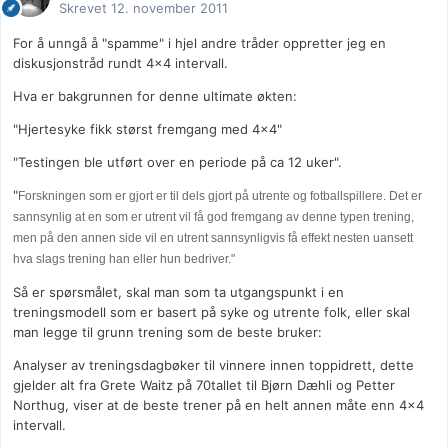
Skrevet
12. november 2011
For å unngå å "spamme" i hjel andre tråder oppretter jeg en
diskusjonstråd rundt 4x4 intervall.
Hva er bakgrunnen for denne ultimate økten:
"Hjertesyke fikk størst fremgang med 4x4"
"Testingen ble utført over en periode på ca 12 uker".
"
Forskningen som er gjort er til dels gjort på utrente og fotballspillere. Det er
sannsynlig at en som er utrent vil få god fremgang av denne typen trening,
men på den annen side vil en utrent sannsynligvis få effekt nesten uansett
hva slags trening han eller hun bedriver."
Så er spørsmålet, skal man som ta utgangspunkt i en
treningsmodell som er basert på syke og utrente folk, eller skal
man legge til grunn trening som de beste bruker:
Analyser av treningsdagbøker til vinnere innen toppidrett, dette
gjelder alt fra Grete Waitz på 70tallet til Bjørn Dæhli og Petter
Northug, viser at de beste trener på en helt annen måte enn 4x4
intervall.