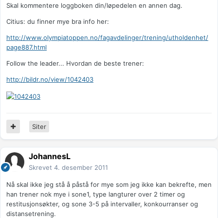
Skal kommentere loggboken din/løpedelen en annen dag.
Citius: du finner mye bra info her:
http://www.olympiatoppen.no/fagavdelinger/trening/utholdenhet/
page887.html
Follow the leader... Hvordan de beste trener:
http://bildr.no/view/1042403
Siter
JohannesL
Skrevet
4. desember 2011
Nå skal ikke jeg stå å påstå for mye som jeg ikke kan bekrefte, men
han trener nok mye i sone1, type langturer over 2 timer og
restitusjonsøkter, og sone 3-5 på intervaller, konkourranser og
distansetrening.