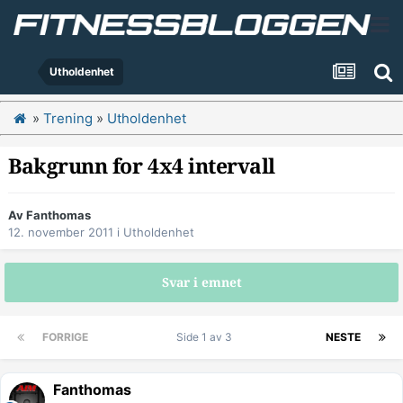
Utholdenhet
»
Trening
»
Utholdenhet
Bakgrunn for 4x4 intervall
Av
Fanthomas
12. november 2011
i
Utholdenhet
Svar i emnet
FORRIGE
Side 1 av 3
NESTE
Fanthomas