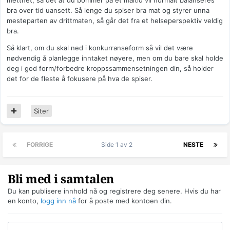
metthet, så det at du bommer på et måltid vil normalt balanseres
bra over tid uansett. Så lenge du spiser bra mat og styrer unna
mesteparten av drittmaten, så går det fra et helseperspektiv veldig
bra.
Så klart, om du skal ned i konkurranseform så vil det være
nødvendig å planlegge inntaket nøyere, men om du bare skal holde
deg i god form/forbedre kroppssammensetningen din, så holder
det for de fleste å fokusere på hva de spiser.
Siter
FORRIGE
Side 1 av 2
NESTE
Bli med i samtalen
Du kan publisere innhold nå og registrere deg senere. Hvis du har
en konto,
logg inn nå
for å poste med kontoen din.