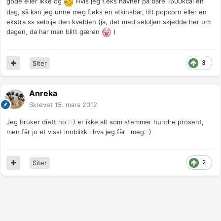
gode eller ikke og
Hvis jeg f.eks havner på bare 1600kcal en
dag, så kan jeg unne meg f.eks en atkinsbar, litt popcorn eller en
ekstra ss selolje den kvelden (ja, det med seloljen skjedde her om
dagen, da har man blitt gæren
)
3
Siter
Anreka
Skrevet
15. mars 2012
Jeg bruker diett.no :-) er ikke alt som stemmer hundre prosent,
men får jo et visst innblikk i hva jeg får i meg:-)
2
Siter