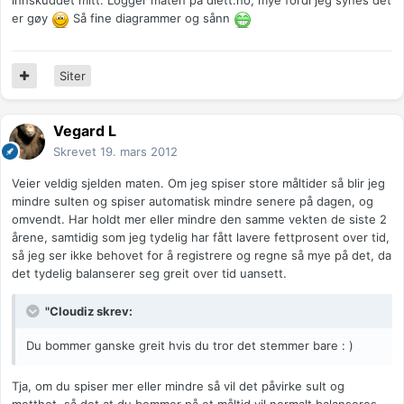
innskuddet mitt. Logger maten på diett.no, mye fordi jeg synes det
er gøy
Så fine diagrammer og sånn
Siter
Vegard L
Skrevet
19. mars 2012
Veier veldig sjelden maten. Om jeg spiser store måltider så blir jeg
mindre sulten og spiser automatisk mindre senere på dagen, og
omvendt. Har holdt mer eller mindre den samme vekten de siste 2
årene, samtidig som jeg tydelig har fått lavere fettprosent over tid,
så jeg ser ikke behovet for å registrere og regne så mye på det, da
det tydelig balanserer seg greit over tid uansett.
"Cloudiz skrev:
Du bommer ganske greit hvis du tror det stemmer bare : )
Tja, om du spiser mer eller mindre så vil det påvirke sult og