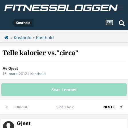
Kosthold
»
Kosthold
»
Kosthold
Telle kalorier vs."circa"
Av Gjest
15. mars 2012
i
Kosthold
Svar i emnet
FORRIGE
Side 1 av 2
NESTE
Gjest