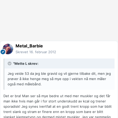
Metal_Barbie
Skrevet
16. februar 2012
"Mette L skrev:
Jeg veide 53 da jeg ble gravid og vil gjerne tilbake dit, men jeg
prøver å ikke henge meg så mye opp i vekten nå men måler
også med målebånd.
Det er bra! Man ser så mye bedre ut med mer muskler og det får
man ikke hvis man går i for stort underskudd av kcal og trener
sporadisk! Jeg synes ivertfall at en godt trent kropp som har bblit
trent slank og stram er finere enn en kropp som bare er blitt
slanket kjempetynn og dermed mistet muskler. Jeg var nemmelig