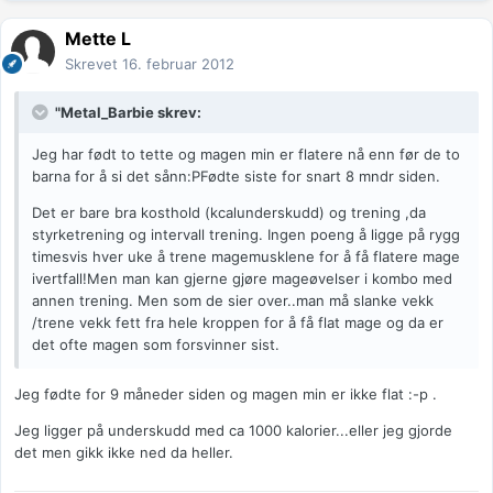
Mette L
Skrevet
16. februar 2012
"Metal_Barbie skrev:
Jeg har født to tette og magen min er flatere nå enn før de to
barna for å si det sånn:PFødte siste for snart 8 mndr siden.
Det er bare bra kosthold (kcalunderskudd) og trening ,da
styrketrening og intervall trening. Ingen poeng å ligge på rygg
timesvis hver uke å trene magemusklene for å få flatere mage
ivertfall!Men man kan gjerne gjøre mageøvelser i kombo med
annen trening. Men som de sier over..man må slanke vekk
/trene vekk fett fra hele kroppen for å få flat mage og da er
det ofte magen som forsvinner sist.
Jeg fødte for 9 måneder siden og magen min er ikke flat :-p .
Jeg ligger på underskudd med ca 1000 kalorier...eller jeg gjorde
det men gikk ikke ned da heller.