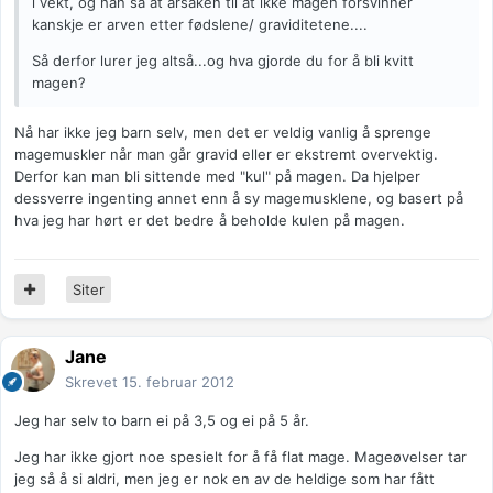
i vekt, og han sa at årsaken til at ikke magen forsvinner
kanskje er arven etter fødslene/ graviditetene....
Så derfor lurer jeg altså...og hva gjorde du for å bli kvitt
magen?
Nå har ikke jeg barn selv, men det er veldig vanlig å sprenge
magemuskler når man går gravid eller er ekstremt overvektig.
Derfor kan man bli sittende med "kul" på magen. Da hjelper
dessverre ingenting annet enn å sy magemusklene, og basert på
hva jeg har hørt er det bedre å beholde kulen på magen.
Siter
Jane
Skrevet
15. februar 2012
Jeg har selv to barn ei på 3,5 og ei på 5 år.
Jeg har ikke gjort noe spesielt for å få flat mage. Mageøvelser tar
jeg så å si aldri, men jeg er nok en av de heldige som har fått