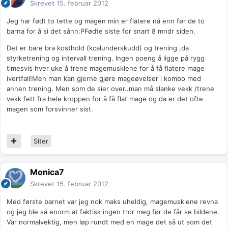
Skrevet
15. februar 2012
Jeg har født to tette og magen min er flatere nå enn før de to
barna for å si det sånn:PFødte siste for snart 8 mndr siden.
Det er bare bra kosthold (kcalunderskudd) og trening ,da
styrketrening og intervall trening. Ingen poeng å ligge på rygg
timesvis hver uke å trene magemusklene for å få flatere mage
ivertfall!Men man kan gjerne gjøre mageøvelser i kombo med
annen trening. Men som de sier over..man må slanke vekk /trene
vekk fett fra hele kroppen for å få flat mage og da er det ofte
magen som forsvinner sist.
Siter
Monica7
Skrevet
15. februar 2012
Med første barnet var jeg nok maks uheldig, magemusklene revna
og jeg ble så enorm at faktisk ingen tror meg før de får se bildene.
Var normalvektig, men løp rundt med en mage det så ut som det