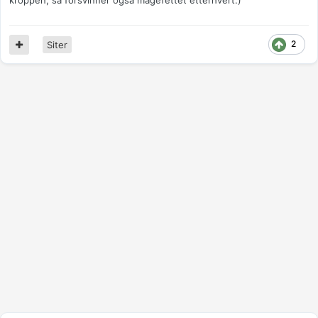
kroppen, så forsvinner også magefettet etterhvert:)
2
Siter