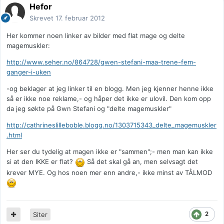
Hefor
Skrevet
17. februar 2012
Her kommer noen linker av bilder med flat mage og delte
magemuskler:
http://www.seher.no/864728/gwen-stefani-maa-trene-fem-
ganger-i-uken
-og beklager at jeg linker til en blogg. Men jeg kjenner henne ikke
så er ikke noe reklame,- og håper det ikke er ulovil. Den kom opp
da jeg søkte på Gwn Stefani og "delte magemuskler"
http://cathrineslilleboble.blogg.no/1303715343_delte_magemuskler
.html
Her ser du tydelig at magen ikke er "sammen";- men man kan ikke
si at den IKKE er flat?
Så det skal gå an, men selvsagt det
krever MYE. Og hos noen mer enn andre,- ikke minst av TÅLMOD
2
Siter