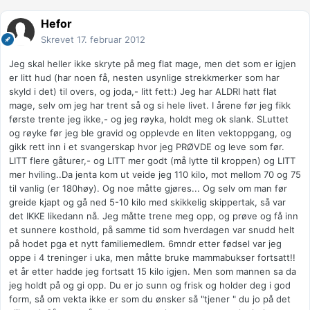
Hefor
Skrevet
17. februar 2012
Jeg skal heller ikke skryte på meg flat mage, men det som er igjen
er litt hud (har noen få, nesten usynlige strekkmerker som har
skyld i det) til overs, og joda,- litt fett:) Jeg har ALDRI hatt flat
mage, selv om jeg har trent så og si hele livet. I årene før jeg fikk
første trente jeg ikke,- og jeg røyka, holdt meg ok slank. SLuttet
og røyke før jeg ble gravid og opplevde en liten vektoppgang, og
gikk rett inn i et svangerskap hvor jeg PRØVDE og leve som før.
LITT flere gåturer,- og LITT mer godt (må lytte til kroppen) og LITT
mer hviling..Da jenta kom ut veide jeg 110 kilo, mot mellom 70 og 75
til vanlig (er 180høy). Og noe måtte gjøres... Og selv om man før
greide kjapt og gå ned 5-10 kilo med skikkelig skippertak, så var
det IKKE likedann nå. Jeg måtte trene meg opp, og prøve og få inn
et sunnere kosthold, på samme tid som hverdagen var snudd helt
på hodet pga et nytt familiemedlem. 6mndr etter fødsel var jeg
oppe i 4 treninger i uka, men måtte bruke mammabukser fortsatt!!
et år etter hadde jeg fortsatt 15 kilo igjen. Men som mannen sa da
jeg holdt på og gi opp. Du er jo sunn og frisk og holder deg i god
form, så om vekta ikke er som du ønsker så "tjener " du jo på det