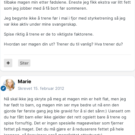
tilbake magen min etter fødslene. Eneste jeg fikk ekstra var litt fett
som jeg jobber med å få bort før sommeren.
Jeg begynte ikke å trene før i mai i fjor med styrketrening så jeg
var ikke aktiv under mine svangerskap.
Spise riktig å trene er de to viktigste faktorene.
Hvordan ser magen din ut? Trener du til vanlig? Hva trener du?
Siter
Marie
Skrevet
15. februar 2012
Nå skal ikke jeg skryte på meg at magen min er helt flat, men jeg
har født to barn, og magen min ser mye bedre ut nå enn den
gjorde før første gang jeg ble gravid for å si det sånn:) Uansett om
du har fått barn eller ikke gjelder det rett ogslett bare å trene og
spise fornuftig. Det er ingen spesielle mageøvelser som fjerner
fettet på maget. Det du må gjøre er å reduserere fettet på hele