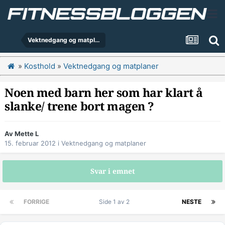
Vektnedgang og matplaner
»
Kosthold
»
Vektnedgang og matplaner
Noen med barn her som har klart å
slanke/ trene bort magen ?
Av
Mette L
15. februar 2012
i
Vektnedgang og matplaner
Svar i emnet
FORRIGE
Side 1 av 2
NESTE