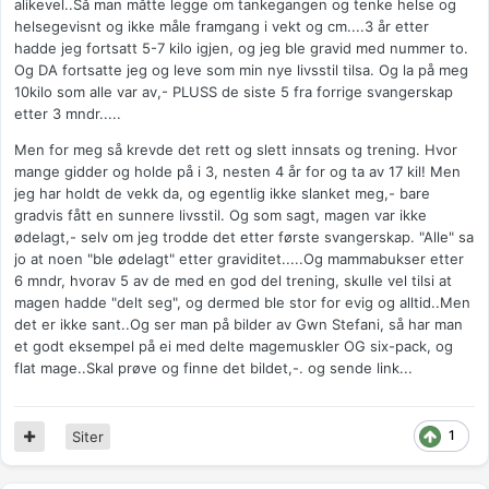
alikevel..Så man måtte legge om tankegangen og tenke helse og
helsegevisnt og ikke måle framgang i vekt og cm....3 år etter
hadde jeg fortsatt 5-7 kilo igjen, og jeg ble gravid med nummer to.
Og DA fortsatte jeg og leve som min nye livsstil tilsa. Og la på meg
10kilo som alle var av,- PLUSS de siste 5 fra forrige svangerskap
etter 3 mndr.....
Men for meg så krevde det rett og slett innsats og trening. Hvor
mange gidder og holde på i 3, nesten 4 år for og ta av 17 kil! Men
jeg har holdt de vekk da, og egentlig ikke slanket meg,- bare
gradvis fått en sunnere livsstil. Og som sagt, magen var ikke
ødelagt,- selv om jeg trodde det etter første svangerskap. "Alle" sa
jo at noen "ble ødelagt" etter graviditet.....Og mammabukser etter
6 mndr, hvorav 5 av de med en god del trening, skulle vel tilsi at
magen hadde "delt seg", og dermed ble stor for evig og alltid..Men
det er ikke sant..Og ser man på bilder av Gwn Stefani, så har man
et godt eksempel på ei med delte magemuskler OG six-pack, og
flat mage..Skal prøve og finne det bildet,-. og sende link...
1
Siter