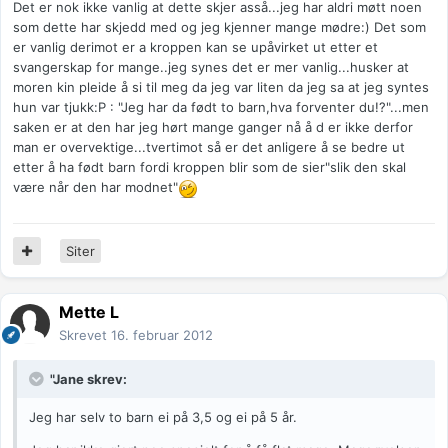
Det er nok ikke vanlig at dette skjer asså...jeg har aldri møtt noen
som dette har skjedd med og jeg kjenner mange mødre:) Det som
er vanlig derimot er a kroppen kan se upåvirket ut etter et
svangerskap for mange..jeg synes det er mer vanlig...husker at
moren kin pleide å si til meg da jeg var liten da jeg sa at jeg syntes
hun var tjukk:P : "Jeg har da født to barn,hva forventer du!?"...men
saken er at den har jeg hørt mange ganger nå å d er ikke derfor
man er overvektige...tvertimot så er det anligere å se bedre ut
etter å ha født barn fordi kroppen blir som de sier"slik den skal
være når den har modnet"
Siter
Mette L
Skrevet
16. februar 2012
"Jane skrev:
Jeg har selv to barn ei på 3,5 og ei på 5 år.