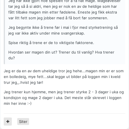
Jeg har ikke gjort noe spesielt for å få flat mage. Mageøvelser
tar jeg så å si aldri, men jeg er nok en av de heldige som har
fått tilbake magen min etter fødslene. Eneste jeg fikk ekstra
var litt fett som jeg jobber med å få bort før sommeren.
Jeg begynte ikke å trene før i mai i fjor med styrketrening så
jeg var ikke aktiv under mine svangerskap.
Spise riktig å trene er de to viktigste faktorene.
Hvordan ser magen din ut? Trener du til vanlig? Hva trener
du?
Jeg er da en av dem uheldige tror jeg hehe...magen min er er som
en bolledeig, mye fett...skal legge ut bilder på loggen min i kveld
trur jeg,,.hvist jeg tør!
Jeg trener kun hjemme, men jeg trener styrke 2 - 3 dager i uka og
kondisjon og mage 2 dager i uka. Det meste står skrevet i loggen
min her inne :-)
Siter