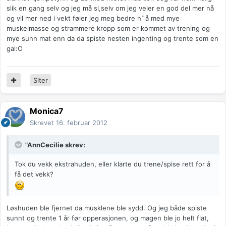
slik en gang selv og jeg må si,selv om jeg veier en god del mer nå
og vil mer ned i vekt føler jeg meg bedre n¨å med mye
muskelmasse og strammere kropp som er kommet av trening og
mye sunn mat enn da da spiste nesten ingenting og trente som en
gal:O
Siter
Monica7
Skrevet
16. februar 2012
"AnnCecilie skrev:
Tok du vekk ekstrahuden, eller klarte du trene/spise rett for å
få det vekk?
Løshuden ble fjernet da musklene ble sydd. Og jeg både spiste
sunnt og trente 1 år før opperasjonen, og magen ble jo helt flat,