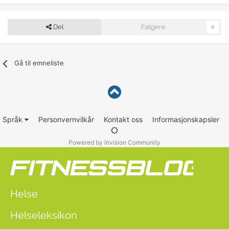
Del
Følgere
0
Gå til emneliste
Språk
Personvernvilkår
Kontakt oss
Informasjonskapsler
Powered by Invision Community
Helse
Helseleksikon