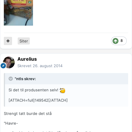
8
Siter
Aurelius
Skrevet
26. august 2014
"ntls skrev:
Si det til produsenten selv!
[ATTACH=full]149542[/ATTACH]
Strengt tatt burde det stå
"Havre-