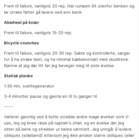
Frem til failure, vanligvis 20 rep. Har rumpen litt utenfor benken og
lar strake føtter gå lavere ned enn benk.
Abwheel på knær
Frem til failure, vanligvis 15-20 rep.
Bicycle crunches
Frem til failure, vanligvis 20-30 rep. Sakte og kontrollerte, sørger
for å ha strake bein, og ha minimal bakkekontakt med skuldrene.
Kjenne at jeg dør litt før jeg beveger meg til siste øvelse:
Statisk planke
1:30 min, svettegenerator
3-4 minutter pause og gjenta en til to ganger til.
-----
Varierer gjevnlig ved å bytte ut/adde andre mage øvelser som V-
ups, leg og knee raise på captain's chair, og en øvelse der jeg
sitter på benk og strekker ut beina vannrett. Jeg unngår å isolere
obliques (sidebend) ettersom jeg ikke ønsker større obliques (eller