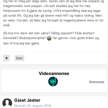
Og her er meg per dags dato. Synes selv at jeg ikke har sixpack og
magemuskler som popper. Litt kan skyldes jeg har for høy
fettprosent for å gjøre de synlig. Utfra knipemåling skal jeg ligge
på rundt 9%. Og jeg kan gå lavere med HIIT og makro telling. Men
se vekk i fra det, så føler jeg fortsatt at magemusklene mine er for
små.
Så hva tror dere det kan være? Dårlig oppsett? Feile øvelse?
Genetikk? Bodydysmorphia?
Tar gjerne i mot gode linker og
tips til hva jeg kan gjøre.
Siter
Videoannonse
Annonse
Gjest Jester
Skrevet
25. august 2014