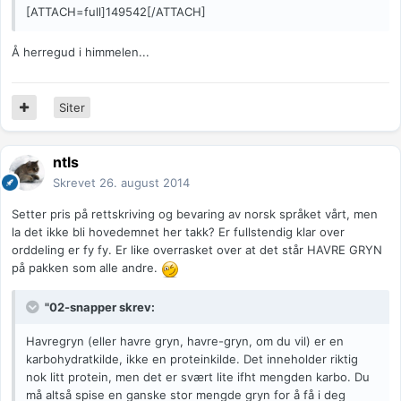
[ATTACH=full]149542[/ATTACH]
Å herregud i himmelen...
Siter
ntls
Skrevet
26. august 2014
Setter pris på rettskriving og bevaring av norsk språket vårt, men
la det ikke bli hovedemnet her takk? Er fullstendig klar over
orddeling er fy fy. Er like overrasket over at det står HAVRE GRYN
på pakken som alle andre.
"02-snapper skrev:
Havregryn (eller havre gryn, havre-gryn, om du vil) er en
karbohydratkilde, ikke en proteinkilde. Det inneholder riktig
nok litt protein, men det er svært lite ifht mengden karbo. Du
må altså spise en ganske stor mengde gryn for å få i deg