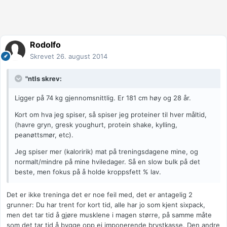
Rodolfo
Skrevet
26. august 2014
"ntls skrev:
Ligger på 74 kg gjennomsnittlig. Er 181 cm høy og 28 år.
Kort om hva jeg spiser, så spiser jeg proteiner til hver måltid,
(havre gryn, gresk youghurt, protein shake, kylling,
peanøttsmør, etc).
Jeg spiser mer (kaloririk) mat på treningsdagene mine, og
normalt/mindre på mine hviledager. Så en slow bulk på det
beste, men fokus på å holde kroppsfett % lav.
Det er ikke treninga det er noe feil med, det er antagelig 2
grunner: Du har trent for kort tid, alle har jo som kjent sixpack,
men det tar tid å gjøre musklene i magen større, på samme måte
som det tar tid å bygge opp ei imponerende brystkasse. Den andre