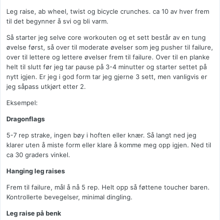
Leg raise, ab wheel, twist og bicycle crunches. ca 10 av hver frem
til det begynner å svi og bli varm.
Så starter jeg selve core workouten og et sett består av en tung
øvelse først, så over til moderate øvelser som jeg pusher til failure,
over til lettere og lettere øvelser frem til failure. Over til en planke
helt til slutt før jeg tar pause på 3-4 minutter og starter settet på
nytt igjen. Er jeg i god form tar jeg gjerne 3 sett, men vanligvis er
jeg såpass utkjørt etter 2.
Eksempel:
Dragonflags
5-7 rep strake, ingen bøy i hoften eller knær. Så langt ned jeg
klarer uten å miste form eller klare å komme meg opp igjen. Ned til
ca 30 graders vinkel.
Hanging leg raises
Frem til failure, mål å nå 5 rep. Helt opp så føttene toucher baren.
Kontrollerte bevegelser, minimal dingling.
Leg raise på benk