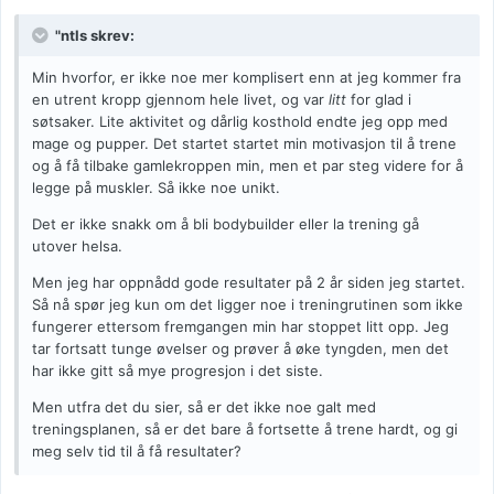
"ntls skrev:
Min hvorfor, er ikke noe mer komplisert enn at jeg kommer fra
en utrent kropp gjennom hele livet, og var
litt
for glad i
søtsaker. Lite aktivitet og dårlig kosthold endte jeg opp med
mage og pupper. Det startet startet min motivasjon til å trene
og å få tilbake gamlekroppen min, men et par steg videre for å
legge på muskler. Så ikke noe unikt.
Det er ikke snakk om å bli bodybuilder eller la trening gå
utover helsa.
Men jeg har oppnådd gode resultater på 2 år siden jeg startet.
Så nå spør jeg kun om det ligger noe i treningrutinen som ikke
fungerer ettersom fremgangen min har stoppet litt opp. Jeg
tar fortsatt tunge øvelser og prøver å øke tyngden, men det
har ikke gitt så mye progresjon i det siste.
Men utfra det du sier, så er det ikke noe galt med
treningsplanen, så er det bare å fortsette å trene hardt, og gi
meg selv tid til å få resultater?