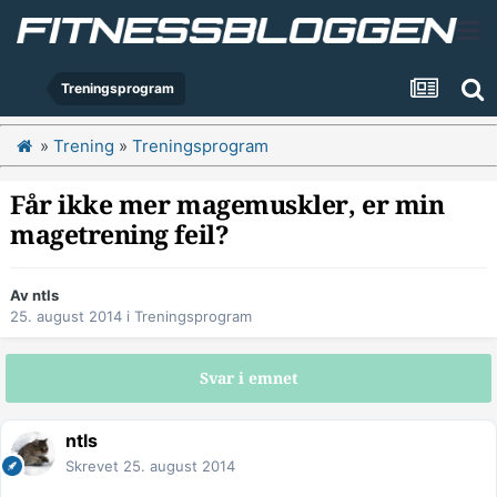
Treningsprogram
»
Trening
»
Treningsprogram
Får ikke mer magemuskler, er min
magetrening feil?
Av
ntls
25. august 2014
i
Treningsprogram
Svar i emnet
ntls
Skrevet
25. august 2014