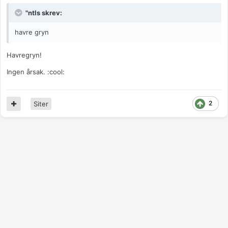
"ntls skrev:
havre gryn
Havregryn!
Ingen årsak. :cool:
2
Siter