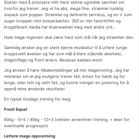
Starter med å presisere mitt mest skitne ugredde sannhet om
hvorfor jeg trener. Jeg vil ha abs, mega fine, stramme nydelig
sixpack som popper. Stramme og definerte serratus, og en V som
suger kroppen mot bokserkanten. 300 er min favorittfilm og
kroppfiksert media har brainwashet meg med andre ord...
Hele mage regionen skal være hard som stål når jeg strammer den.
Samtidig ønsker jeg en sterk kjerne musklatur til å utføre tunge
kroppsvekt øvelser og har som mål å klare stående abwheel,
dragonflags og front levers. Because badass:woot:
Jeg ønsker å høre tilbakemeldinger på min magetrening. Jeg har
mistanke om at jeg muligens trener feil, enten for hardt og for
lenge, eller rett og slett feil, og kunne trenger en justering for å
oppnå mine ønskede resultater.
En typisk tirsdags trening for meg:
Front Squat
60kg - 5x5 / 40kg - 12x3 (veksler annenhver trening, + øker for
eventuelle progresjon)
Lettere mage oppvarming