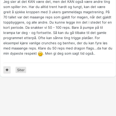
Jeg sier at det KAN være det, men det KAN også være andre ting
som spiller inn. Har du alltid trent hardt og tungt, kan det være
greit å sjokke kroppen med 3 ukers gammeldags magetrening. På
70 tallet var det maaange reps som gjaldt for magen, når det gjaldt
toppbyggere, og alle andre. Du kunne legge inn det i stedet for en
kort periode. Da snakker vi 50 - 100 reps. Bare å pumpe på til
krampa tar deg - og fortsette. Så kan du gå tilbake til det gamle
programmet etterpå. Ofte kan sånne ting trigge platåer. For
eksempel kjøre vanlige crunches og benhev, der du kan fyre løs
med maaaange reps. Klare du 50 reps med dragon flags...da har du
min dypeste respekt
. Men gi deg som sagt tid også..
Siter