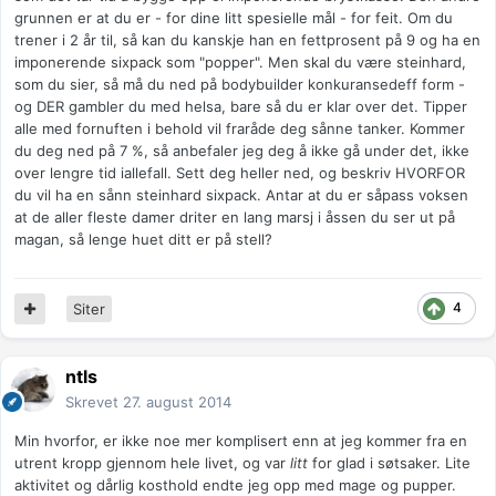
grunnen er at du er - for dine litt spesielle mål - for feit. Om du
trener i 2 år til, så kan du kanskje han en fettprosent på 9 og ha en
imponerende sixpack som "popper". Men skal du være steinhard,
som du sier, så må du ned på bodybuilder konkuransedeff form -
og DER gambler du med helsa, bare så du er klar over det. Tipper
alle med fornuften i behold vil fraråde deg sånne tanker. Kommer
du deg ned på 7 %, så anbefaler jeg deg å ikke gå under det, ikke
over lengre tid iallefall. Sett deg heller ned, og beskriv HVORFOR
du vil ha en sånn steinhard sixpack. Antar at du er såpass voksen
at de aller fleste damer driter en lang marsj i åssen du ser ut på
magan, så lenge huet ditt er på stell?
4
Siter
ntls
Skrevet
27. august 2014
Min hvorfor, er ikke noe mer komplisert enn at jeg kommer fra en
utrent kropp gjennom hele livet, og var
litt
for glad i søtsaker. Lite
aktivitet og dårlig kosthold endte jeg opp med mage og pupper.