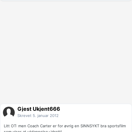
Gjest Ukjent666
Skrevet
5. januar 2012
Litt OT: men Coach Carter er for øvrig en SINNSYKT bra sportsfilm
som viser at utdannelse+idrett!