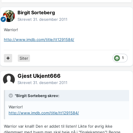
Birgit Sorteberg
Skrevet
31. desember 2011
Warrior!
http://www.imdb.com/title/tt1291584/
1
Siter
Gjest Ukjent666
Skrevet
31. desember 2011
"Birgit Sorteberg skrev:
Warrior!
http://www.imdb.com/title/tt1291584/
Warrior var knall! Den er addet til listen! Likte for øvrig ikke
dilemmaet med hvem man skal heie på i "finalekampen"! Begge