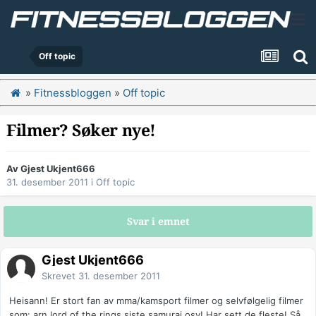
Off topic
»
Fitnessbloggen
»
Off topic
Filmer? Søker nye!
Av Gjest Ukjent666
31. desember 2011
i
Off topic
Svar i emnet
Gjest Ukjent666
Skrevet
31. desember 2011
Heisann! Er stort fan av mma/kamsport filmer og selvfølgelig filmer
som: arn,lord of the rings,siste samurai osv! Har sett de fleste! Så