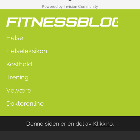
Powered by Invision Community
Helse
Helseleksikon
Kosthold
Trening
Velvære
Doktoronline
Denne siden er en del av
Klikk.no
.