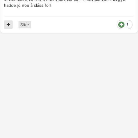
hadde jo noe å slåss for!
1
Siter