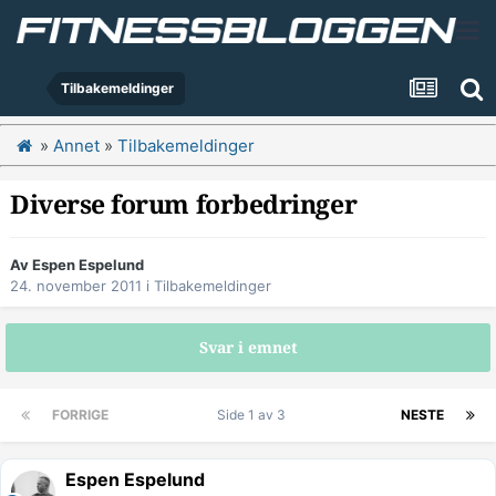
Tilbakemeldinger
»
Annet
»
Tilbakemeldinger
Diverse forum forbedringer
Av
Espen Espelund
24. november 2011
i
Tilbakemeldinger
Svar i emnet
FORRIGE
Side 1 av 3
NESTE
Espen Espelund