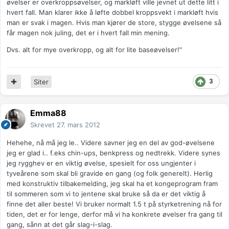
øvelser er overkroppsøvelser, og markløft ville jevnet ut dette litt i
hvert fall. Man klarer ikke å løfte dobbel kroppsvekt i markløft hvis
man er svak i magen. Hvis man kjører de store, stygge øvelsene så
får magen nok juling, det er i hvert fall min mening.
Dvs. alt for mye overkropp, og alt for lite baseøvelser!"
3
Siter
Emma88
Skrevet
27. mars 2012
Hehehe, nå må jeg le.. Videre savner jeg en del av god-øvelsene
jeg er glad i.. f.eks chin-ups, benkpress og nedtrekk. Videre synes
jeg rygghev er en viktig øvelse, spesielt for oss ungjenter i
tyveårene som skal bli gravide en gang (og folk generelt). Herlig
med konstruktiv tilbakemelding, jeg skal ha et kongeprogram fram
til sommeren som vi to jentene skal bruke så da er det viktig å
finne det aller beste! Vi bruker normalt 1.5 t på styrketrening nå for
tiden, det er for lenge, derfor må vi ha konkrete øvelser fra gang til
gang, sånn at det går slag-i-slag.