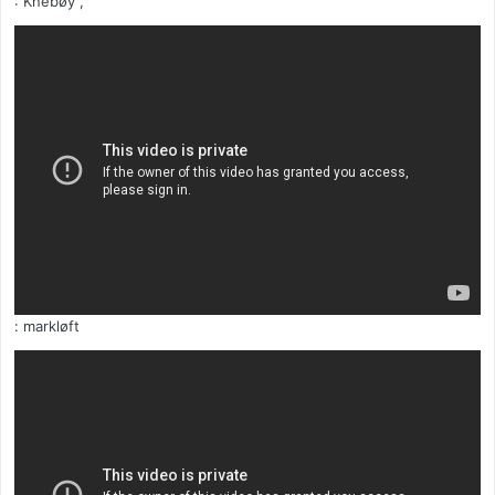
: Knebøy ,
: markløft