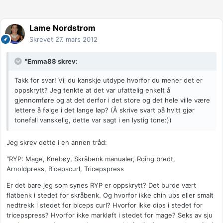
Lame Nordstrom
Skrevet
27. mars 2012
"Emma88 skrev:
Takk for svar! Vil du kanskje utdype hvorfor du mener det er
oppskrytt? Jeg tenkte at det var ufattelig enkelt å
gjennomføre og at det derfor i det store og det hele ville være
lettere å følge i det lange løp? (Å skrive svart på hvitt gjør
tonefall vanskelig, dette var sagt i en lystig tone:))
Jeg skrev dette i en annen tråd:
"RYP: Mage, Knebøy, Skråbenk manualer, Roing bredt,
Arnoldpress, Bicepscurl, Tricepspress
Er det bare jeg som synes RYP er oppskrytt? Det burde vært
flatbenk i stedet for skråbenk. Og hvorfor ikke chin ups eller smalt
nedtrekk i stedet for biceps curl? Hvorfor ikke dips i stedet for
tricepspress? Hvorfor ikke markløft i stedet for mage? Seks av sju