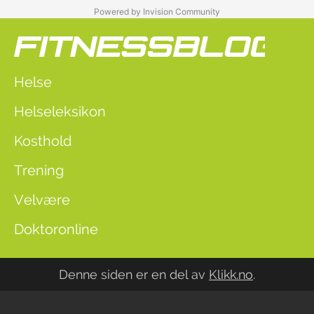
Powered by Invision Community
Helse
Helseleksikon
Kosthold
Trening
Velvære
Doktoronline
Denne siden er en del av
Klikk.no
.