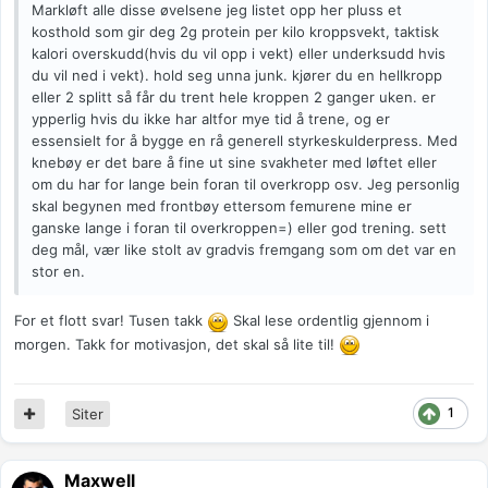
Markløft alle disse øvelsene jeg listet opp her pluss et
kosthold som gir deg 2g protein per kilo kroppsvekt, taktisk
kalori overskudd(hvis du vil opp i vekt) eller underksudd hvis
du vil ned i vekt). hold seg unna junk. kjører du en hellkropp
eller 2 splitt så får du trent hele kroppen 2 ganger uken. er
ypperlig hvis du ikke har altfor mye tid å trene, og er
essensielt for å bygge en rå generell styrkeskulderpress. Med
knebøy er det bare å fine ut sine svakheter med løftet eller
om du har for lange bein foran til overkropp osv. Jeg personlig
skal begynen med frontbøy ettersom femurene mine er
ganske lange i foran til overkroppen=) eller god trening. sett
deg mål, vær like stolt av gradvis fremgang som om det var en
stor en.
For et flott svar! Tusen takk
Skal lese ordentlig gjennom i
morgen. Takk for motivasjon, det skal så lite til!
1
Siter
Maxwell