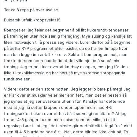
Tar ca 8 reps på hver øvelse
Bulgarsk utfall: kroppsvekt/15
Poenget er; jeg føler det begynner å bli litt kukerundt-tendenser
på treningen uten noe særlig fremgang. Mye susing og kanskje litt
liten motivasjon til å presse seg videre. Lurer derfor på å begynne
på dette RYP programmet etter påske, da de har en fin app hvor
man kan legge inn antall kilo osv. Søkte litt om programmet, men
tenkte dersom noen hadde tid at det ville hjelpe å se på min
trening. Jeg er helt klar over at knebøy mangler, men jeg får den
ikke til teknikkmessig og har hørt så mye skremselspropaganda
rundt øvelsen.
Videre; dette er den store nøtten. Jeg legger jo bare på meg! Jeg
er klar over at muskler veier mer enn fett, men det er nesten så
jeg synes at jeg ser dvaskere ut enn før. Kanskje har dette noe
med at jeg nå setter kroppen under lupen, men med 4-5
treningsøkter i uken over et halvt år bør vel gi resultater? At jeg
trener 4-5 ganger i uken, men spiser som før, ville jo i mitt
regnskap føre til at jeg i det minste går ned bittelitt. Å gå fra 1 økt i
uken til 4-5 burde ha noe å si.. Nei, dette blir jeg ikke klok på. To