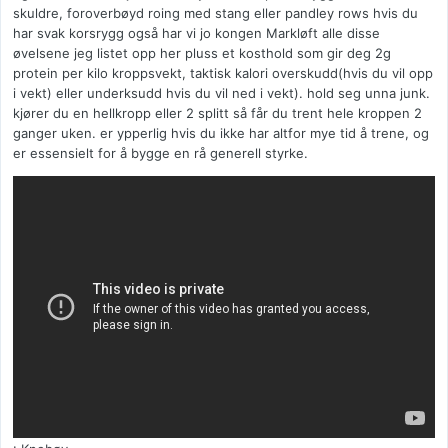
skuldre, foroverbøyd roing med stang eller pandley rows hvis du
har svak korsrygg også har vi jo kongen Markløft alle disse
øvelsene jeg listet opp her pluss et kosthold som gir deg 2g
protein per kilo kroppsvekt, taktisk kalori overskudd(hvis du vil opp
i vekt) eller underksudd hvis du vil ned i vekt). hold seg unna junk.
kjører du en hellkropp eller 2 splitt så får du trent hele kroppen 2
ganger uken. er ypperlig hvis du ikke har altfor mye tid å trene, og
er essensielt for å bygge en rå generell styrke.