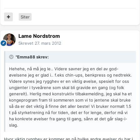
Siter
Lame Nordstrom
Skrevet
27. mars 2012
"Emma88 skrev:
Hehehe, nå må jeg le.. Videre savner jeg en del av god-
øvelsene jeg er glad i.. f.eks chin-ups, benkpress og nedtrekk.
Videre synes jeg rygghev er en viktig øvelse, spesielt for oss
ungjenter i tyveårene som skal bli gravide en gang (og folk
generelt). Herlig med konstruktiv tilbakemelding, jeg skal ha et
kongeprogram fram til sommeren som vi to jentene skal bruke
så da er det viktig å finne det aller beste! Vi bruker normalt 1.5
t på styrketrening nå for tiden, det er for lenge, derfor må vi
ha konkrete øvelser fra gang til gang, sånn at det går slag-i-
slag.
Hvor viktig rygghev er kommer an på hvilke andre øvelser du har i