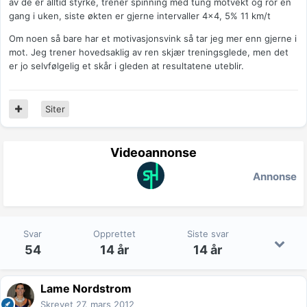
av de er alltid styrke, trener spinning med tung motvekt og ror en
gang i uken, siste økten er gjerne intervaller 4x4, 5% 11 km/t
Om noen så bare har et motivasjonsvink så tar jeg mer enn gjerne i
mot. Jeg trener hovedsaklig av ren skjær treningsglede, men det
er jo selvfølgelig et skår i gleden at resultatene uteblir.
Siter
Videoannonse
Annonse
Svar
Opprettet
Siste svar
54
14 år
14 år
Lame Nordstrom
Skrevet
27. mars 2012