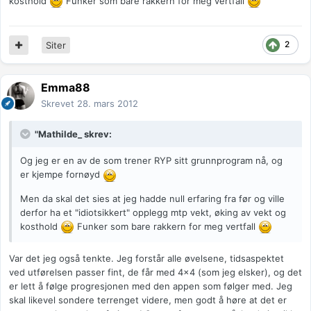
kosthold
Funker som bare rakkern for meg vertfall
2
Siter
Emma88
Skrevet
28. mars 2012
"Mathilde_ skrev:
Og jeg er en av de som trener RYP sitt grunnprogram nå, og
er kjempe fornøyd
Men da skal det sies at jeg hadde null erfaring fra før og ville
derfor ha et "idiotsikkert" opplegg mtp vekt, øking av vekt og
kosthold
Funker som bare rakkern for meg vertfall
Var det jeg også tenkte. Jeg forstår alle øvelsene, tidsaspektet
ved utførelsen passer fint, de får med 4x4 (som jeg elsker), og det
er lett å følge progresjonen med den appen som følger med. Jeg
skal likevel sondere terrenget videre, men godt å høre at det er