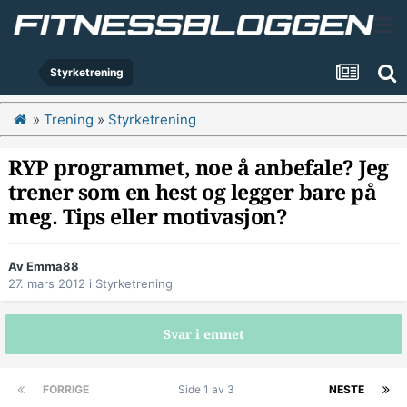
Styrketrening
»
Trening
»
Styrketrening
RYP programmet, noe å anbefale? Jeg
trener som en hest og legger bare på
meg. Tips eller motivasjon?
Av
Emma88
27. mars 2012
i
Styrketrening
Svar i emnet
FORRIGE
Side 1 av 3
NESTE