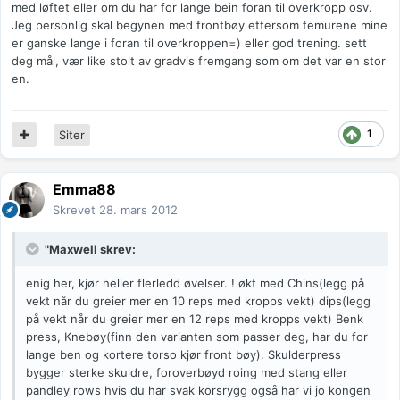
med løftet eller om du har for lange bein foran til overkropp osv.
Jeg personlig skal begynen med frontbøy ettersom femurene mine
er ganske lange i foran til overkroppen=) eller god trening. sett
deg mål, vær like stolt av gradvis fremgang som om det var en stor
en.
1
Siter
Emma88
Skrevet
28. mars 2012
"Maxwell skrev:
enig her, kjør heller flerledd øvelser. ! økt med Chins(legg på
vekt når du greier mer en 10 reps med kropps vekt) dips(legg
på vekt når du greier mer en 12 reps med kropps vekt) Benk
press, Knebøy(finn den varianten som passer deg, har du for
lange ben og kortere torso kjør front bøy). Skulderpress
bygger sterke skuldre, foroverbøyd roing med stang eller
pandley rows hvis du har svak korsrygg også har vi jo kongen