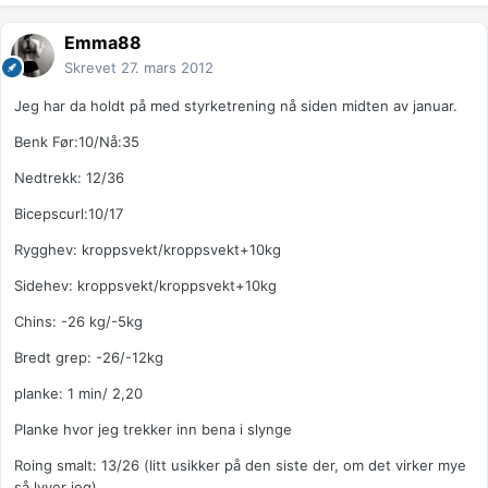
Emma88
Skrevet
27. mars 2012
Jeg har da holdt på med styrketrening nå siden midten av januar.
Benk Før:10/Nå:35
Nedtrekk: 12/36
Bicepscurl:10/17
Rygghev: kroppsvekt/kroppsvekt+10kg
Sidehev: kroppsvekt/kroppsvekt+10kg
Chins: -26 kg/-5kg
Bredt grep: -26/-12kg
planke: 1 min/ 2,20
Planke hvor jeg trekker inn bena i slynge
Roing smalt: 13/26 (litt usikker på den siste der, om det virker mye
så lyver jeg)