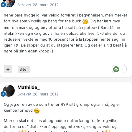
Skrevet
28. mars 2012
hehe bare hyggelig, var veldig forvirret i begynnelsen, men merket
fort hva som virkelig ga bang for the buck
. Og har lært mye
mer om mark og og bøy etter å ha sett på ripptoe=) Bare få inn
nteknikken og øke gradvis. ha en deload uke hver 5-6 uke der du
reduserer vektene mec 10 prosent for å la kroppen hente seg inn
igjen litt. Da slipper du at du stagnerer lett. Og det er alltid bestå å
høre på sinn egen kropp=)
1
Siter
Mathilde_
Skrevet
28. mars 2012
Og jeg er en av de som trener RYP sitt grunnprogram nå, og er
kjempe fornøyd
Men da skal det sies at jeg hadde null erfaring fra før og ville
derfor ha et "idiotsikkert" opplegg mtp vekt, øking av vekt og