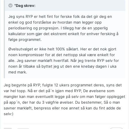
"Dag skrev:
Jeg syns RYP er helt fint for ferske folk da det gir deg en
enkel og god forståelse av hvordan man legger opp
periodisering og progresjon. I tillegg har de en ypperlig
kalkulator som gjør det ekstremt enkelt for enhver fersking å
følge programmet.
Øvelsutvalget er ikke helt 100% såklart. Her er det nok gjort
noen kompromisser for at det nettopp skal være enkelt for
alle. Jeg savner markløft hvertfall. Når jeg trente RYP selv for
noen år tilbake så byttet jeg ut den ene knebøy dagen i uka
med mark.
Jeg begynte på RYP, fulgte 12 ukers programmet deres, syns det
var hel topp. Nå er det på`n igjen med RYP, De øvelsene som
mangler kan man eventuellt legge på selv om man følger opplegget
på app`n, der har du 3 valgfrie øvelser. Du bestemmer, Så o man
savner markløft, benpress eller noe annet så kan du fint adde de
selv:)