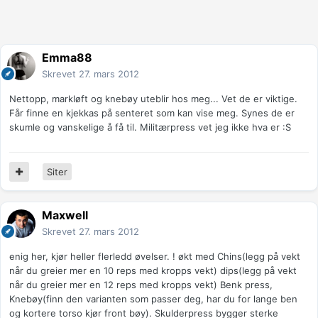
Emma88
Skrevet
27. mars 2012
Nettopp, markløft og knebøy uteblir hos meg... Vet de er viktige.
Får finne en kjekkas på senteret som kan vise meg. Synes de er
skumle og vanskelige å få til. Militærpress vet jeg ikke hva er :S
Siter
Maxwell
Skrevet
27. mars 2012
enig her, kjør heller flerledd øvelser. ! økt med Chins(legg på vekt
når du greier mer en 10 reps med kropps vekt) dips(legg på vekt
når du greier mer en 12 reps med kropps vekt) Benk press,
Knebøy(finn den varianten som passer deg, har du for lange ben
og kortere torso kjør front bøy). Skulderpress bygger sterke