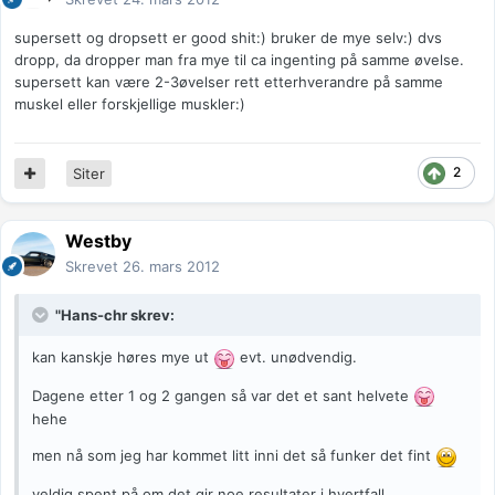
supersett og dropsett er good shit:) bruker de mye selv:) dvs
dropp, da dropper man fra mye til ca ingenting på samme øvelse.
supersett kan være 2-3øvelser rett etterhverandre på samme
muskel eller forskjellige muskler:)
2
Siter
Westby
Skrevet
26. mars 2012
"Hans-chr skrev:
kan kanskje høres mye ut
evt. unødvendig.
Dagene etter 1 og 2 gangen så var det et sant helvete
hehe
men nå som jeg har kommet litt inni det så funker det fint
veldig spent på om det gir noe resultater i hvertfall..