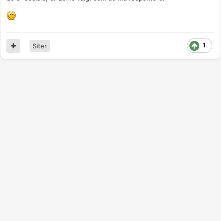
1
Siter