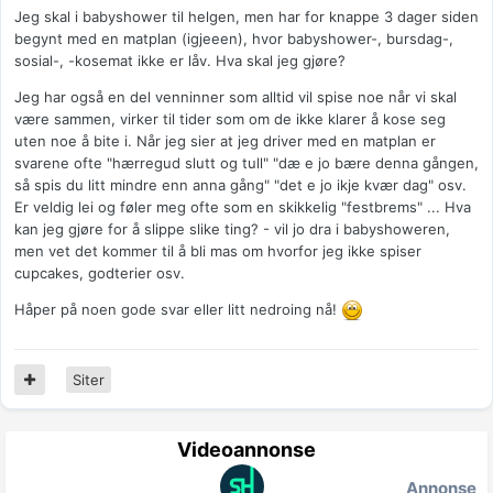
Jeg skal i babyshower til helgen, men har for knappe 3 dager siden
begynt med en matplan (igjeeen), hvor babyshower-, bursdag-,
sosial-, -kosemat ikke er låv. Hva skal jeg gjøre?
Jeg har også en del venninner som alltid vil spise noe når vi skal
være sammen, virker til tider som om de ikke klarer å kose seg
uten noe å bite i. Når jeg sier at jeg driver med en matplan er
svarene ofte "hærregud slutt og tull" "dæ e jo bære denna gången,
så spis du litt mindre enn anna gång" "det e jo ikje kvær dag" osv.
Er veldig lei og føler meg ofte som en skikkelig "festbrems" ... Hva
kan jeg gjøre for å slippe slike ting? - vil jo dra i babyshoweren,
men vet det kommer til å bli mas om hvorfor jeg ikke spiser
cupcakes, godterier osv.
Håper på noen gode svar eller litt nedroing nå!
Siter
Videoannonse
Annonse