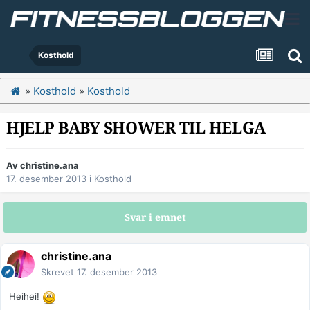
Kosthold
»
Kosthold
»
Kosthold
HJELP BABY SHOWER TIL HELGA
Av
christine.ana
17. desember 2013
i
Kosthold
Svar i emnet
christine.ana
Skrevet
17. desember 2013
Heihei!