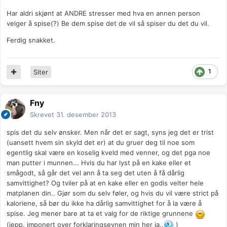
Har aldri skjønt at ANDRE stresser med hva en annen person
velger å spise(?) Be dem spise det de vil så spiser du det du vil.
Ferdig snakket.
1
Siter
Fny
Skrevet
31. desember 2013
spis det du selv ønsker. Men når det er sagt, syns jeg det er trist
(uansett hvem sin skyld det er) at du gruer deg til noe som
egentlig skal være en koselig kveld med venner, og det pga noe
man putter i munnen... Hvis du har lyst på en kake eller et
smågodt, så går det vel ann å ta seg det uten å få dårlig
samvittighet? Og tviler på at en kake eller en godis velter hele
matplanen din.. Gjør som du selv føler, og hvis du vil være strict på
kaloriene, så bør du ikke ha dårlig samvittighet for å la være å
spise. Jeg mener bare at ta et valg for de riktige grunnene
(jepp, imponert over forklaringsevnen min her ja..
)