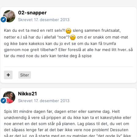
02-snapper
Skrevet
17. desember 2013
Kan du evt ta med en rett selv?!
sleng sammen fruktsalat,
nøtter e.l så har du i allefall "noe"?
om d er snakk om mat-mat
og ikke bare kakekos kan du jo evt se om du kan få trumfa
gjennom noe greit tilbehør? Eller foreslå at alle har med litt hver..så
tar du med noe du selv kan tenke deg å spise
Siter
Nikko21
Skrevet
17. desember 2013
Spis litt mindre dagen før, dagen etter eller samme dag. Helt
unødvendig å vere så prippen at du ikke kan ta et kakestykke eller
noe annet en det som står på planen. Lag plass til det, du vet om
det såpass lenge før at det bør ikke vere noe problem! Dessuten
så er det jul, og å starte med en ny matplan der "det gode liv" ikke