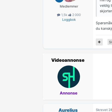
veldig 
Medlemmer
skjorter
1,5k
2 000
Loggbok
Spørsmålet
du kanskj
Si
Videoannonse
Annonse
Aurelius
Skrevet
28