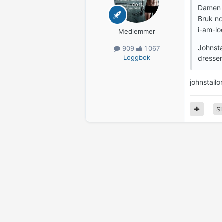
Damen 
Bruk no
i-am-lo
Medlemmer
Johnsta
909
1 067
Loggbok
dresser
johnstailo
Si