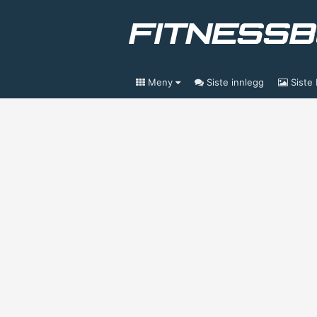
Meny
Siste innlegg
Siste 