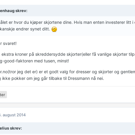
enhaug skrev:
let er hvor du kjøper skjortene dine. Hvis man enten investerer litt i d
 kanskje endrer synet ditt.
 svaret!
ekstra kroner på skreddersydde skjorter(eller få vanlige skjorter tilp
g-good-faktoren med tusen, minst!
r.no(tror jeg det er) er et godt valg for dresser og skjorter og gent
g ikke pokker om jeg går tilbake til Dressmann nå nei.
ter
. august 2014
elius skrev: