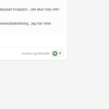
ilpasset kroppen) , det øker holy-shit-
ntlemansbekledning , jeg har mine
2
Aurelius
og
NikolaiM