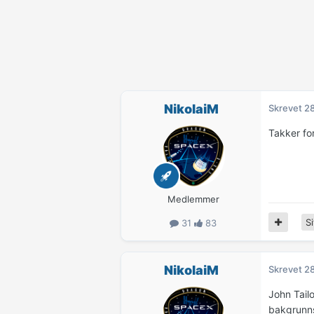
NikolaiM
Skrevet
28
Takker for
Medlemmer
Si
31
83
NikolaiM
Skrevet
28
John Tailo
bakgrunns