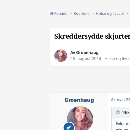
Forside
Kosthold
Helse og livsstil
Skreddersydde skjorter
Av
Groenhaug
28. august 2014
i
Helse og livss
Groenhaug
Skrevet
28
"Nik
Føler m
min og 