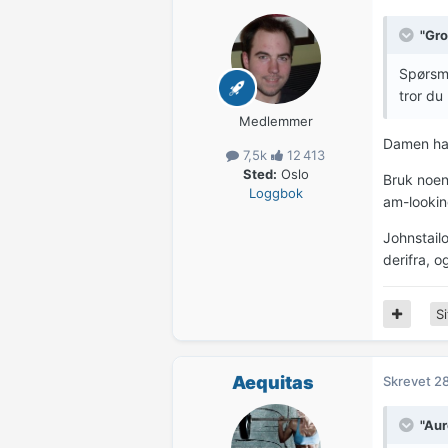
"Gro
Spørsmå
tror du
Medlemmer
Damen har
7,5k
12 413
Sted:
Oslo
Bruk noen 
Loggbok
am-lookin
Johnstailo
derifra, o
Si
Aequitas
Skrevet
28
"Aur