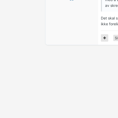
av skre
Det skal 
ikke forel
Si