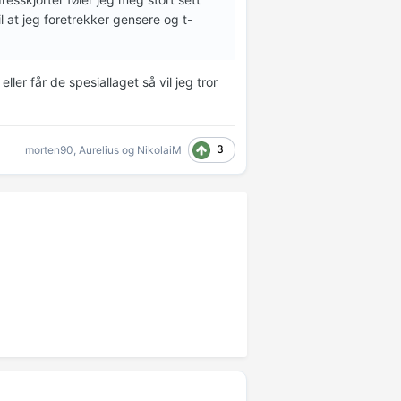
l at jeg foretrekker gensere og t-
ller får de spesiallaget så vil jeg tror
3
morten90
,
Aurelius
og
NikolaiM