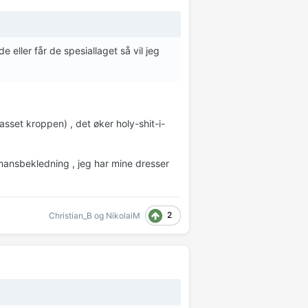
e eller får de spesiallaget så vil jeg
asset kroppen) , det øker holy-shit-i-
lemansbekledning , jeg har mine dresser
2
Christian_B
og
NikolaiM