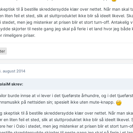
skeptisk til å bestille skreddersydde klær over nettet. Når man skal ta
n liten feil et sted, slik at sluttproduktet ikke blir så ideelt likevel.
 i stedet, men jeg mistenker at prisen blir et stort turn-off. Antakelig
dde skjorter til neste gang jeg skal på ferie i et land hvor jeg både
r rimeligere priser.
ter
. august 2014
olaiM skrev:
ilor burde innse at vi lever i det tjueførste århundre, og i det tjuefø
nsmusikk på nettsiden sin; spesielt ikke uten mute-knapp.
ig skeptisk til å bestille skreddersydde klær over nettet. Når man skal
 en liten feil et sted, slik at sluttproduktet ikke blir så ideelt likeve
re her i Oslo i stedet, men jeg mistenker at prisen blir et stort turn-
estille skreddersydde skjorter til neste gang jeg skal på ferie i et la