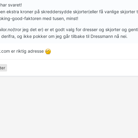
har svaret!
en ekstra kroner på skreddersydde skjorter(eller få vanlige skjorter t
oking-good-faktoren med tusen, minst!
ilor.no(tror jeg det er) er et godt valg for dresser og skjorter og ge
 derifra, og ikke pokker om jeg går tilbake til Dressmann nå nei.
r.com er riktig adresse
ter