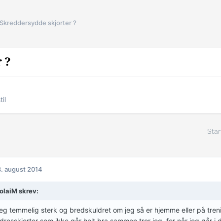
Skreddersydde skjorter ?
 ?
til
Star
. august 2014
olaiM skrev:
eg temmelig sterk og bredskuldret om jeg så er hjemme eller på tr
dresskjorter som ikke går helt bra sammen tror jeg, for når jeg går i d