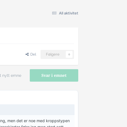
All aktivitet
Del
Følgere
0
t nytt emne
Svar i emnet
ening, men det er noe med kroppstypen
resskjorter føler jeg meg stort sett