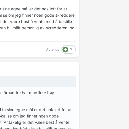
 sine egne mål er det nok lett for at
 Skal se om jeg finner noen gode skreddere
 vil det være best å vente med å bestille
 kan bli målt personlig av skredderen, og
1
Aurelius
rste århundre har man ikke høy
 ta sine egne mål er det nok lett for at
l. Skal se om jeg finner noen gode
off. Antakelig er det være best å vente
nd hvor jeg både kan bli målt personlig