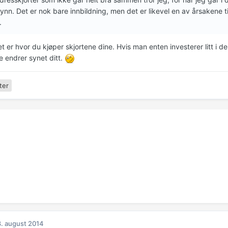
tynn. Det er nok bare innbildning, men det er likevel en av årsakene ti
.
 er hvor du kjøper skjortene dine. Hvis man enten investerer litt i de e
e endrer synet ditt.
ter
. august 2014