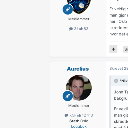
Er veldig 
man gjør e
Medlemmer
her i Oslo
skreddersy
31
83
hvor det e
Si
Aurelius
Skrevet
28
"Nik
John Ta
bakgrun
Medlemmer
Er veld
man gjør
7,5k
12 413
Sted:
Oslo
skredde
Loggbok
med å b