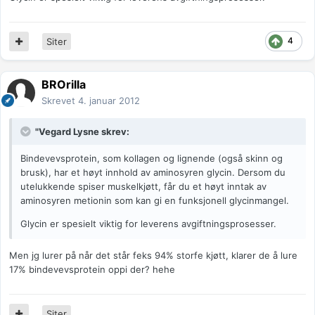
4
Siter
BROrilla
Skrevet
4. januar 2012
"Vegard Lysne skrev:
Bindevevsprotein, som kollagen og lignende (også skinn og
brusk), har et høyt innhold av aminosyren glycin. Dersom du
utelukkende spiser muskelkjøtt, får du et høyt inntak av
aminosyren metionin som kan gi en funksjonell glycinmangel.
Glycin er spesielt viktig for leverens avgiftningsprosesser.
Men jg lurer på når det står feks 94% storfe kjøtt, klarer de å lure
17% bindevevsprotein oppi der? hehe
Siter