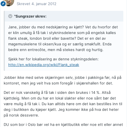
Skrevet
4. januar 2012
"Sungrazer skrev:
Jane, jobber du med nedskjæring av kjøtt? Vet du hvorfor det
er klin umulig å få tak i stykninsdelene som på engelsk kalles
flank steak, london broil eller bavette? Det er en del av
magemuskelene til oksen/kua og er særlig smakfullt. Enda
bedre enn entrecôte, men må stekes hardt og hurtig.
Sjekk her for lokalisering av denne stykningsdelen:
http://en.wikipedia.org/wiki/Flank_steak
Jobber ikke med selve skjæringen selv, jobbe i pakkinga før, nå på
kontoret, men jeg veit hva som foregår i skjærehallen for det.
Det er nok vanskelig å få tak i siden den brukes i 14 %. Altså
kjøttdeig. Men om du har en lokal slakter eller noe sånt bør det
være mulig å få tak i. Du kan alltids høre om det kan bestilles inn til
deg i butikken du kjøper kjøtt. Jeg kommer ikke på hva det heter
på norsk dessverre.
DU som bor i Oslo bør vel ha en kjøttbutikk eller noe ett eller annet