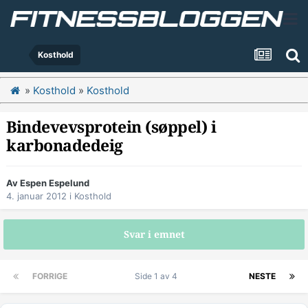
Kosthold
»
Kosthold
»
Kosthold
Bindevevsprotein (søppel) i
karbonadedeig
Av
Espen Espelund
4. januar 2012
i
Kosthold
Svar i emnet
FORRIGE
Side 1 av 4
NESTE