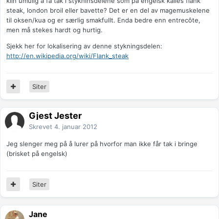
klin umulig å få tak i stykninsdelene som på engelsk kalles flank
steak, london broil eller bavette? Det er en del av magemuskelene
til oksen/kua og er særlig smakfullt. Enda bedre enn entrecôte,
men må stekes hardt og hurtig.
Sjekk her for lokalisering av denne stykningsdelen:
http://en.wikipedia.org/wiki/Flank_steak
Siter
Gjest Jester
Skrevet
4. januar 2012
Jeg slenger meg på å lurer på hvorfor man ikke får tak i bringe
(brisket på engelsk)
Siter
Jane