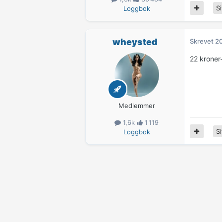
Si
Loggbok
wheysted
Skrevet
20
22 kroner
Medlemmer
1,6k
1 119
Si
Loggbok