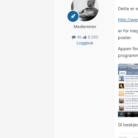
Dette er 
http://ww
Medlemmer
er for meg
4k
6 260
poster.
Loggbok
Appen fin
programme
Gi beskje