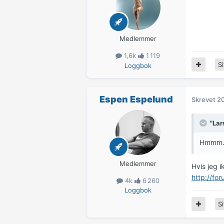
Medlemmer
1,6k
1 119
Si
Loggbok
Espen Espelund
Skrevet
20
"Lar
Hmmm...
Medlemmer
Hvis jeg i
http://fo
4k
6 260
Loggbok
Si