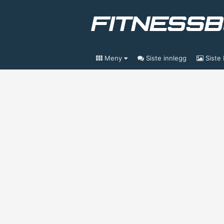
Meny
Siste innlegg
Siste 