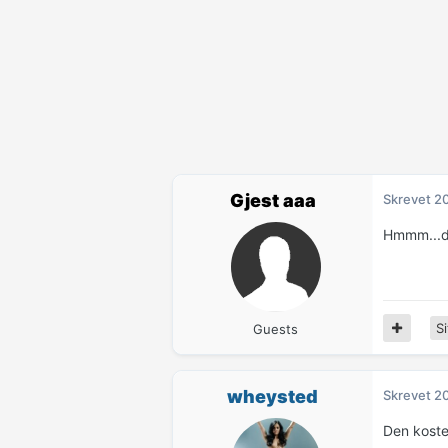
Gjest aaa
Skrevet
20
Hmmm...da
Si
Guests
wheysted
Skrevet
20
Den kostet