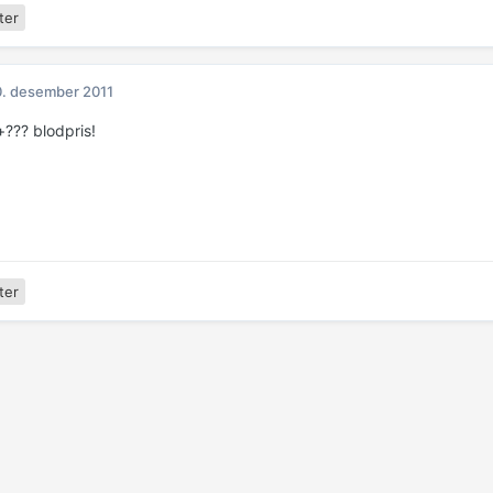
ter
. desember 2011
+??? blodpris!
ter