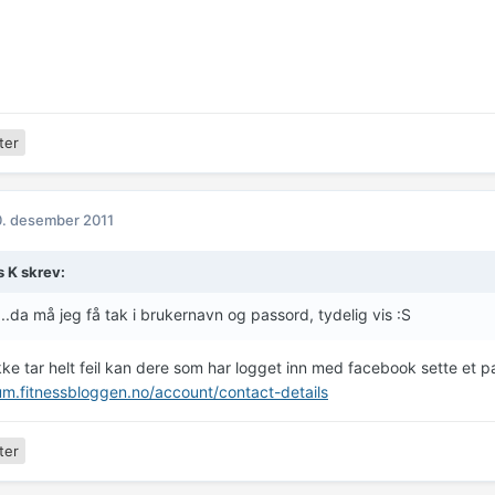
ter
. desember 2011
s K skrev:
da må jeg få tak i brukernavn og passord, tydelig vis :S
kke tar helt feil kan dere som har logget inn med facebook sette et 
rum.fitnessbloggen.no/account/contact-details
ter