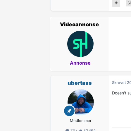
Si
Videoannonse
Annonse
ubertass
Skrevet
20
Doesn't s
Medlemmer
7,5k
30 464