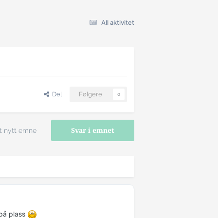
All aktivitet
Del
Følgere
0
t nytt emne
Svar i emnet
 på plass