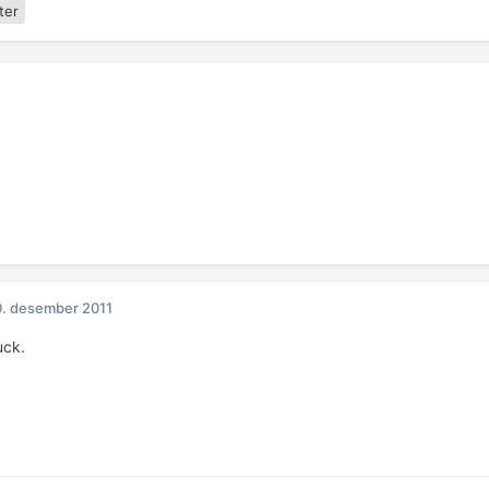
ter
. desember 2011
uck.