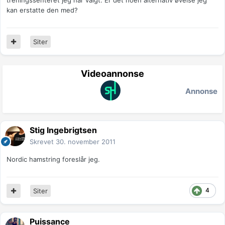
treningssenteret jeg har valgt. Er det noen alternativ øvelse jeg
kan erstatte den med?
Siter
Videoannonse
Annonse
Stig Ingebrigtsen
Skrevet
30. november 2011
Nordic hamstring foreslår jeg.
4
Siter
Puissance