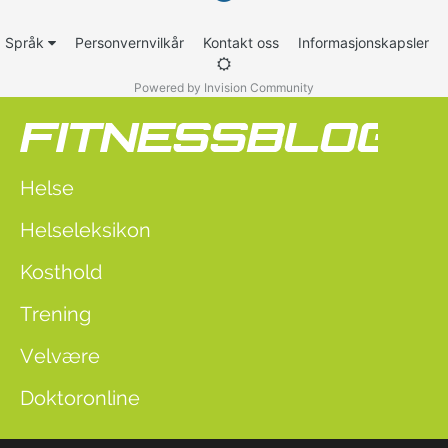
Språk
Personvernvilkår
Kontakt oss
Informasjonskapsler
Powered by Invision Community
Helse
Helseleksikon
Kosthold
Trening
Velvære
Doktoronline