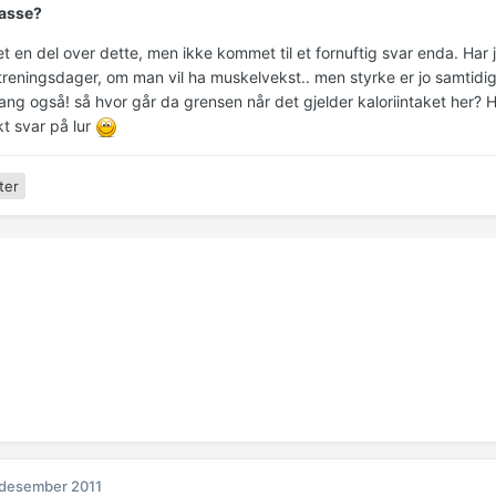
asse?
t en del over dette, men ikke kommet til et fornuftig svar enda. Har jo
treningsdager, om man vil ha muskelvekst.. men styrke er jo samtidig
ng også! så hvor går da grensen når det gjelder kaloriintaket her? H
kt svar på lur
ter
 desember 2011