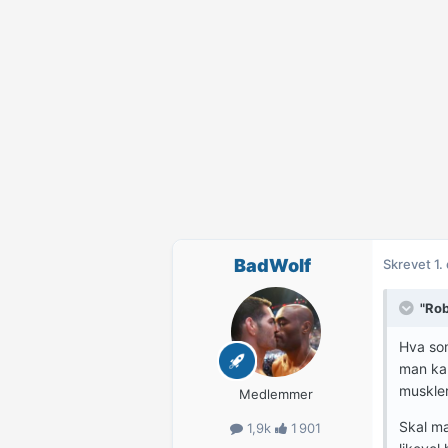
BadWolf
Skrevet
1.
"Rob
Hva som
man kan
muskler
Medlemmer
Skal ma
1,9k
1 901