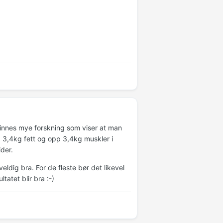
innes mye forskning som viser at man
d 3,4kg fett og opp 3,4kg muskler i
ider.
ldig bra. For de fleste bør det likevel
atet blir bra :-)