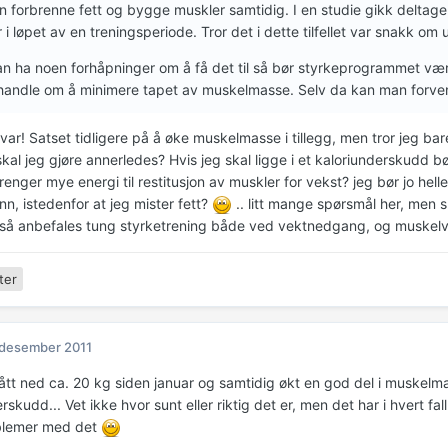
 forbrenne fett og bygge muskler samtidig. I en studie gikk deltag
 i løpet av en treningsperiode. Tror det i dette tilfellet var snakk om u
n ha noen forhåpninger om å få det til så bør styrkeprogrammet være
 handle om å minimere tapet av muskelmasse. Selv da kan man forvent
svar! Satset tidligere på å øke muskelmasse i tillegg, men tror jeg b
al jeg gjøre annerledes? Hvis jeg skal ligge i et kaloriunderskudd bø
enger mye energi til restitusjon av muskler for vekst? jeg bør jo heller i
n, istedenfor at jeg mister fett?
.. litt mange spørsmål her, men s
så anbefales tung styrketrening både ved vektnedgang, og muskelv
ter
 desember 2011
ått ned ca. 20 kg siden januar og samtidig økt en god del i muskelmas
rskudd... Vet ikke hvor sunt eller riktig det er, men det har i hvert fal
blemer med det