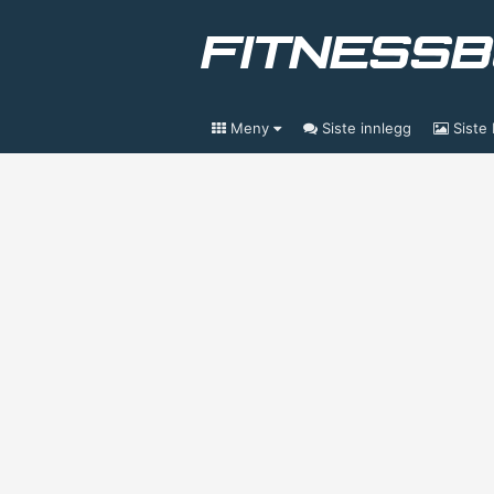
Meny
Siste innlegg
Siste 