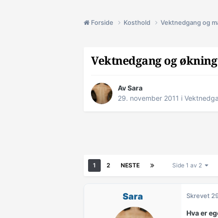
Forside
Kosthold
Vektnedgang og m
Vektnedgang og økning
Av
Sara
29. november 2011
i
Vektnedga
1
2
NESTE
Side 1 av 2
Sara
Skrevet
29
Hva er eg