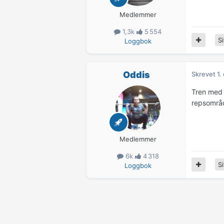
Medlemmer
1,3k
5 554
Si
Loggbok
Oddis
Skrevet
1.
Tren med a
repsområd
Medlemmer
6k
4 318
Si
Loggbok