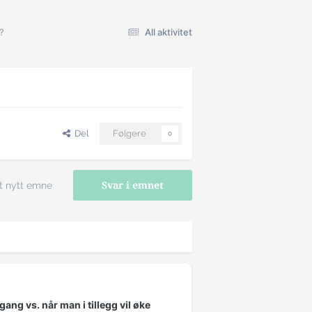
?
All aktivitet
Del
Følgere
0
t nytt emne
Svar i emnet
ang vs. når man i tillegg vil øke