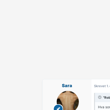
Sara
Skrevet
1.
"Rob
Hva som