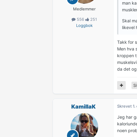
man kan
Medlemmer
muskler
556
251
Skal ma
Loggbok
likevel
Takk for 
Men hva sk
kroppen tr
muskelsvin
da det og
Si
KamillaK
Skrevet
1.
Jeg har g
kaloriunde
noen pro