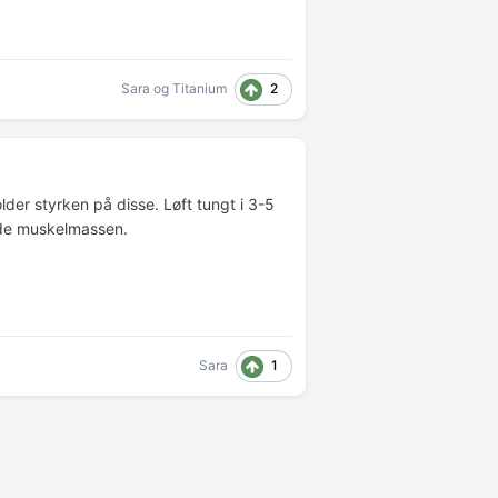
2
Sara
og
Titanium
lder styrken på disse. Løft tungt i 3-5
lde muskelmassen.
1
Sara