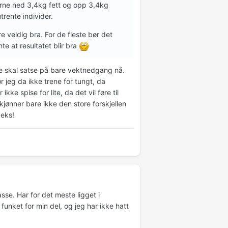
erne ned 3,4kg fett og opp 3,4kg
trente individer.
 veldig bra. For de fleste bør det
e at resultatet blir bra
are skal satse på bare vektnedgang nå.
r jeg da ikke trene for tungt, da
kke spise for lite, da det vil føre til
kjønner bare ikke den store forskjellen
eks!
se. Har for det meste ligget i
l funket for min del, og jeg har ikke hatt