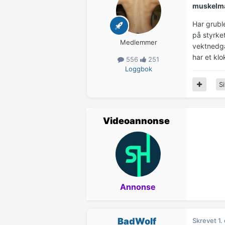
muskelm
Har gruble
på styrke
Medlemmer
vektnedga
har et klo
556
251
Loggbok
Si
Videoannonse
Annonse
BadWolf
Skrevet
1.