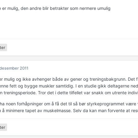
e er mulig, den andre blir betrakter som nermere umulig
ter
 desember 2011
r mulig og ikke avhenger både av gener og treningsbakgrunn. Det f
enne fett og bygge muskler samtidig. I en studie gikk deltagerne ne
n treningsperiode. Tror det i dette tilfellet var snakk om utrente indiv
ha noen forhåpninger om å få det til så bør styrkeprogrammet være ve
 å minimere tapet av muskelmasse. Selv da kan man forvente at result
ter