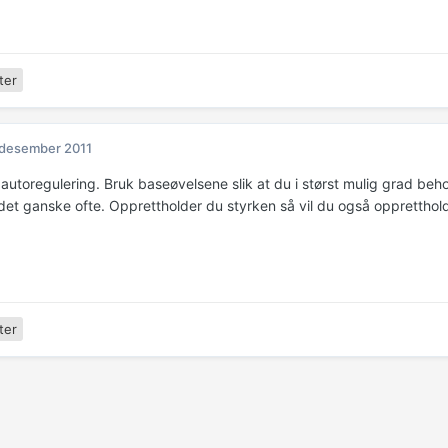
ter
 desember 2011
utoregulering. Bruk baseøvelsene slik at du i størst mulig grad beho
et ganske ofte. Opprettholder du styrken så vil du også opprettho
ter