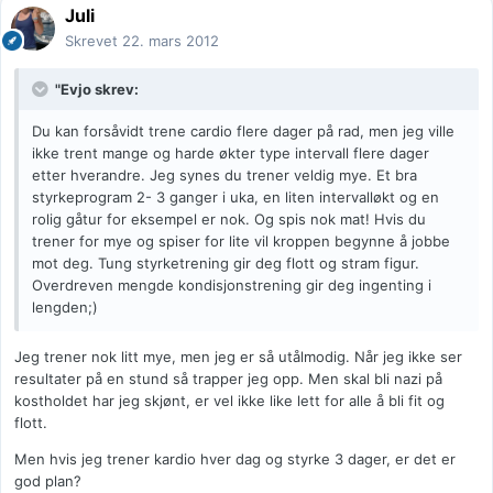
Juli
Skrevet
22. mars 2012
"Evjo skrev:
Du kan forsåvidt trene cardio flere dager på rad, men jeg ville
ikke trent mange og harde økter type intervall flere dager
etter hverandre. Jeg synes du trener veldig mye. Et bra
styrkeprogram 2- 3 ganger i uka, en liten intervalløkt og en
rolig gåtur for eksempel er nok. Og spis nok mat! Hvis du
trener for mye og spiser for lite vil kroppen begynne å jobbe
mot deg. Tung styrketrening gir deg flott og stram figur.
Overdreven mengde kondisjonstrening gir deg ingenting i
lengden;)
Jeg trener nok litt mye, men jeg er så utålmodig. Når jeg ikke ser
resultater på en stund så trapper jeg opp. Men skal bli nazi på
kostholdet har jeg skjønt, er vel ikke like lett for alle å bli fit og
flott.
Men hvis jeg trener kardio hver dag og styrke 3 dager, er det er
god plan?