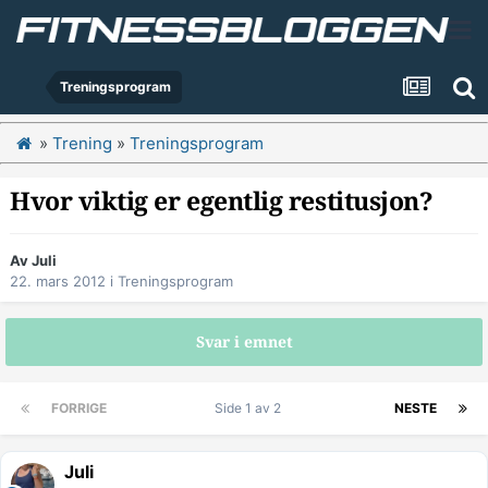
Treningsprogram
»
Trening
»
Treningsprogram
Hvor viktig er egentlig restitusjon?
Av
Juli
22. mars 2012
i
Treningsprogram
Svar i emnet
FORRIGE
Side 1 av 2
NESTE
Juli