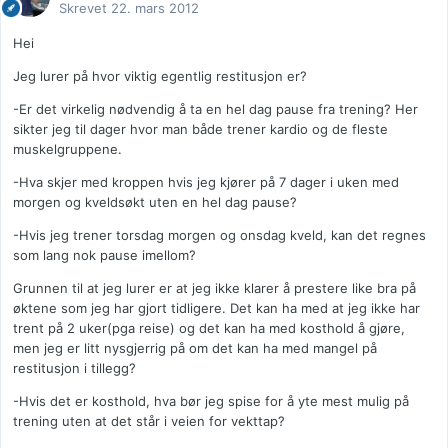
Skrevet
22. mars 2012
Hei
Jeg lurer på hvor viktig egentlig restitusjon er?
-Er det virkelig nødvendig å ta en hel dag pause fra trening? Her
sikter jeg til dager hvor man både trener kardio og de fleste
muskelgruppene.
-Hva skjer med kroppen hvis jeg kjører på 7 dager i uken med
morgen og kveldsøkt uten en hel dag pause?
-Hvis jeg trener torsdag morgen og onsdag kveld, kan det regnes
som lang nok pause imellom?
Grunnen til at jeg lurer er at jeg ikke klarer å prestere like bra på
øktene som jeg har gjort tidligere. Det kan ha med at jeg ikke har
trent på 2 uker(pga reise) og det kan ha med kosthold å gjøre,
men jeg er litt nysgjerrig på om det kan ha med mangel på
restitusjon i tillegg?
-Hvis det er kosthold, hva bør jeg spise for å yte mest mulig på
trening uten at det står i veien for vekttap?