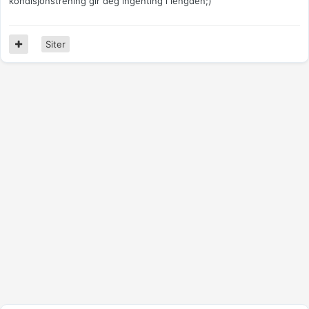
kondisjonstrening gir deg ingenting i lengden;)
Siter