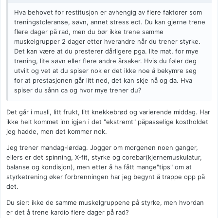
Hva behovet for restitusjon er avhengig av flere faktorer som
treningstoleranse, søvn, annet stress ect. Du kan gjerne trene
flere dager på rad, men du bør ikke trene samme
muskelgrupper 2 dager etter hverandre når du trener styrke.
Det kan være at du presterer dårligere pga. lite mat, for mye
trening, lite søvn eller flere andre årsaker. Hvis du føler deg
utvilt og vet at du spiser nok er det ikke noe å bekymre seg
for at prestasjonen går litt ned, det kan skje nå og da. Hva
spiser du sånn ca og hvor mye trener du?
Det går i musli, litt frukt, litt knekkebrød og varierende middag. Har
ikke helt kommet inn igjen i det "ekstremt" påpasselige kostholdet
jeg hadde, men det kommer nok.
Jeg trener mandag-lørdag. Jogger om morgenen noen ganger,
ellers er det spinning, X-fit, styrke og corebar(kjernemuskulatur,
balanse og kondisjon), men etter å ha fått mange"tips" om at
styrketrening øker forbrenningen har jeg begynt å trappe opp på
det.
Du sier: ikke de samme muskelgruppene på styrke, men hvordan
er det å trene kardio flere dager på rad?