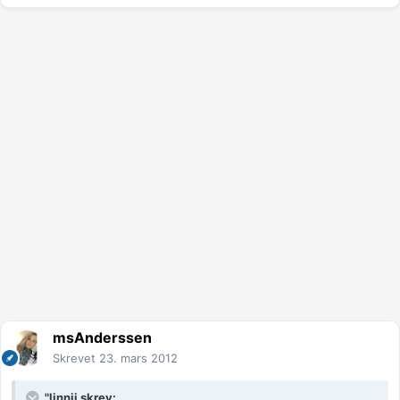
msAnderssen
Skrevet
23. mars 2012
"linnii skrev: