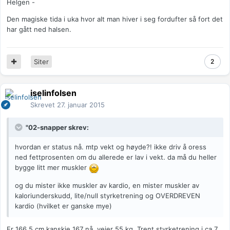
Helgen -
Den magiske tida i uka hvor alt man hiver i seg fordufter så fort det
har gått ned halsen.
Siter
2
iselinfolsen
Skrevet
27. januar 2015
"02-snapper skrev:
hvordan er status nå. mtp vekt og høyde?! ikke driv å oress
ned fettprosenten om du allerede er lav i vekt. da må du heller
bygge litt mer muskler
og du mister ikke muskler av kardio, en mister muskler av
kaloriunderskudd, lite/null styrketrening og OVERDREVEN
kardio (hvilket er ganske mye)
Er 166,5 cm kanskje 167 nå, veier 55 kg. Trent styrketrening i ca 7