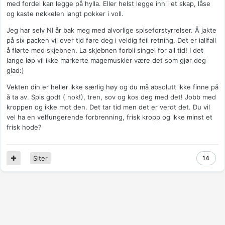
med fordel kan legge på hylla. Eller helst legge inn i et skap, låse
og kaste nøkkelen langt pokker i voll.
Jeg har selv NI år bak meg med alvorlige spiseforstyrrelser. Å jakte
på six packen vil over tid føre deg i veldig feil retning. Det er iallfall
å flørte med skjebnen. La skjebnen forbli singel for all tid! I det
lange løp vil ikke markerte magemuskler være det som gjør deg
glad:)
Vekten din er heller ikke særlig høy og du må absolutt ikke finne på
å ta av. Spis godt ( nok!), tren, sov og kos deg med det! Jobb med
kroppen og ikke mot den. Det tar tid men det er verdt det. Du vil
vel ha en velfungerende forbrenning, frisk kropp og ikke minst et
frisk hode?
Siter
14