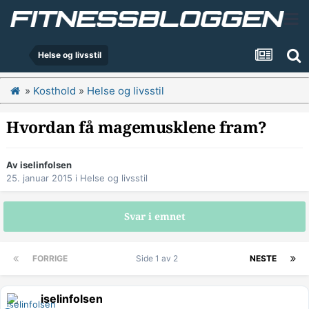
Helse og livsstil
»
Kosthold
»
Helse og livsstil
Hvordan få magemusklene fram?
Av
iselinfolsen
25. januar 2015
i
Helse og livsstil
Svar i emnet
FORRIGE
Side 1 av 2
NESTE
iselinfolsen