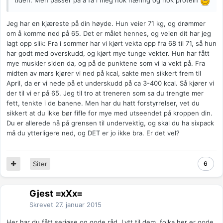
tiden. Men passer på å få i meg nok næring og nok protein
Jeg har en kjæreste på din høyde. Hun veier 71 kg, og drømmer
om å komme ned på 65. Det er målet hennes, og veien dit har jeg
lagt opp slik: Fra i sommer har vi kjørt vekta opp fra 68 til 71, så hun
har godt med overskudd, og kjørt mye tunge vekter. Hun har fått
mye muskler siden da, og på de punktene som vi la vekt på. Fra
midten av mars kjører vi ned på kcal, sakte men sikkert frem til
April, da er vi nede på et underskudd på ca 3-400 kcal. Så kjører vi
der til vi er på 65. Jeg til tro at treneren som sa du trengte mer
fett, tenkte i de banene. Men har du hatt forstyrrelser, vet du
sikkert at du ikke bør fifle for mye med utseendet på kroppen din.
Du er allerede nå på grensen til undervektig, og skal du ha sixpack
må du ytterligere ned, og DET er jo ikke bra. Er det vel?
Siter
6
Gjest =xXx=
Skrevet
27. januar 2015
Her har du fått seriøse og gode råd. Lytt til dem, folka her er gode.