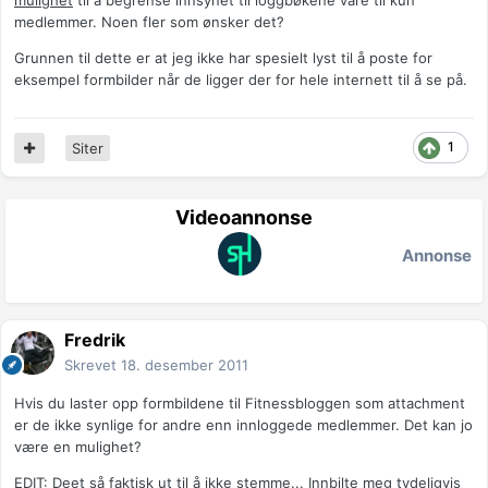
mulighet
til å begrense innsynet til loggbøkene våre til kun
medlemmer. Noen fler som ønsker det?
Grunnen til dette er at jeg ikke har spesielt lyst til å poste for
eksempel formbilder når de ligger der for hele internett til å se på.
1
Siter
Videoannonse
Annonse
Fredrik
Skrevet
18. desember 2011
Hvis du laster opp formbildene til Fitnessbloggen som attachment
er de ikke synlige for andre enn innloggede medlemmer. Det kan jo
være en mulighet?
EDIT: Deet så faktisk ut til å ikke stemme... Innbilte meg tydeligvis