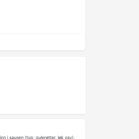
 i sausen (typ; gulerøtter, løk osv).