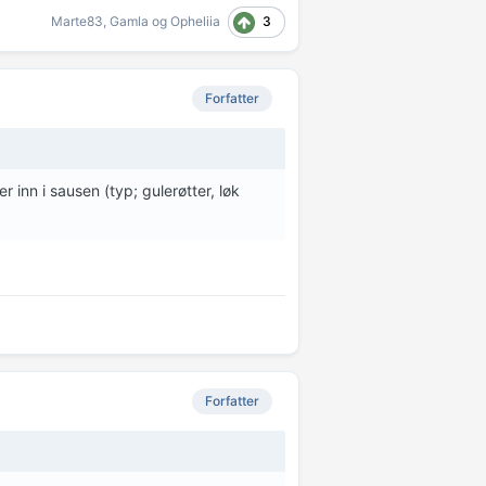
3
Marte83
,
Gamla
og
Opheliia
Forfatter
inn i sausen (typ; gulerøtter, løk
Forfatter