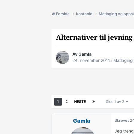
Forside
Kosthold
Matlaging og oppsk
Alternativer til jevning
Av
Gamla
24. november 2011
i
Matlaging 
1
2
NESTE
Side 1 av 2
Gamla
Skrevet
24
Jeg treng