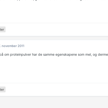
ter
. november 2011
 på om proteinpulver har de samme egenskapene som mel, og dermed 
ter