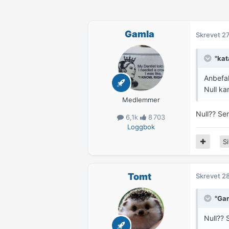
Gamla
Skrevet
27
"kat
Anbefal
Null kar
Medlemmer
Null?? Ser
6,1k
8 703
Loggbok
Si
Tomt
Skrevet
28
"Gam
Null?? 