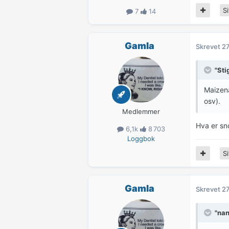
Si
7
14
Gamla
Skrevet
27
"Sti
Maizena
osv).
Medlemmer
Hva er sn
6,1k
8 703
Loggbok
Si
Gamla
Skrevet
27
"nan