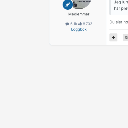
Jeg lur
har pr
Medlemmer
Du sier n
6,1k
8 703
Loggbok
Si