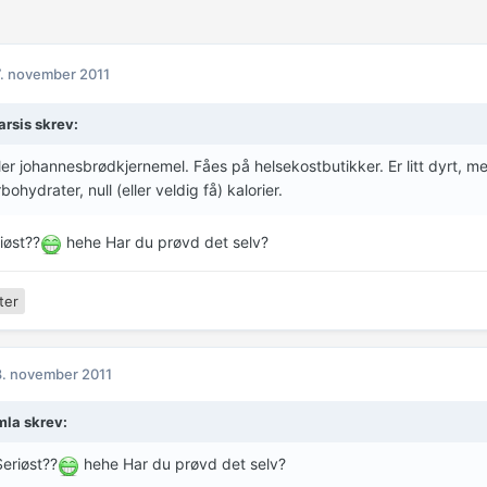
. november 2011
arsis skrev:
er johannesbrødkjernemel. Fåes på helsekostbutikker. Er litt dyrt, me
bohydrater, null (eller veldig få) kalorier.
iøst??
hehe Har du prøvd det selv?
ter
. november 2011
la skrev:
Seriøst??
hehe Har du prøvd det selv?