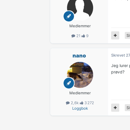
Medlemmer
Si
21
9
nano
Skrevet
27
Jeg lurer
prøvd?
Medlemmer
2,6k
3 272
Si
Loggbok