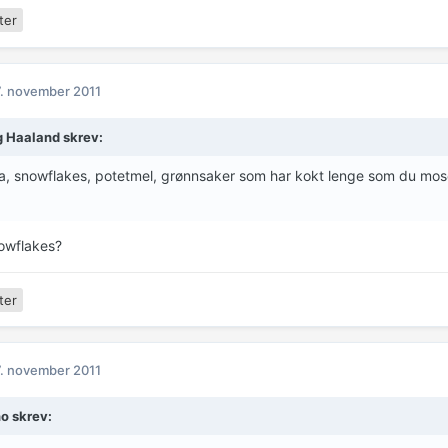
ter
. november 2011
g Haaland skrev:
, snowflakes, potetmel, grønnsaker som har kokt lenge som du moser 
owflakes?
ter
. november 2011
o skrev: