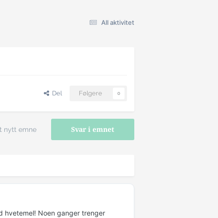
All aktivitet
Del
Følgere
0
t nytt emne
Svar i emnet
ed hvetemel! Noen ganger trenger