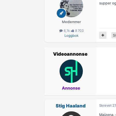
supper og 
Medlemmer
6,1k
8 703
Si
Loggbok
Videoannonse
Annonse
Stig Haaland
Skrevet
27
Maizena, 