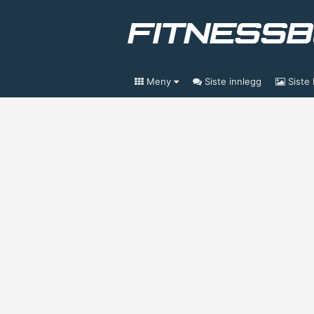
Meny
Siste innlegg
Siste 