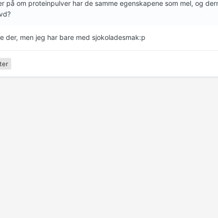
er på om proteinpulver har de samme egenskapene som mel, og derm
øvd?
oe der, men jeg har bare med sjokoladesmak:p
ter