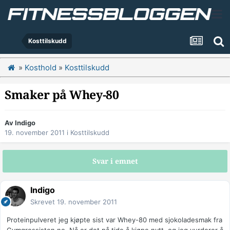
Kosttilskudd
»
Kosthold
»
Kosttilskudd
Smaker på Whey-80
Av
Indigo
19. november 2011
i
Kosttilskudd
Svar i emnet
Indigo
Skrevet
19. november 2011
Proteinpulveret jeg kjøpte sist var Whey-80 med sjokoladesmak fra