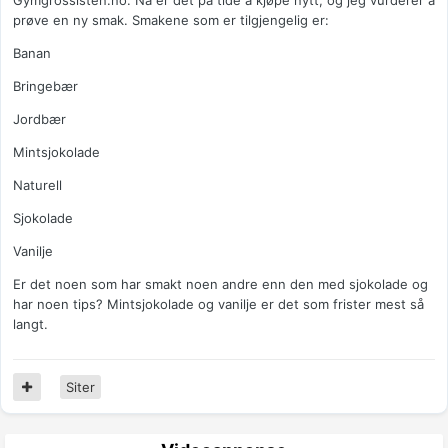
Gymgrossisten.no. Nå er det på tide å kjøpe nytt, og jeg vurderer å
prøve en ny smak. Smakene som er tilgjengelig er:
Banan
Bringebær
Jordbær
Mintsjokolade
Naturell
Sjokolade
Vanilje
Er det noen som har smakt noen andre enn den med sjokolade og
har noen tips? Mintsjokolade og vanilje er det som frister mest så
langt.
Siter