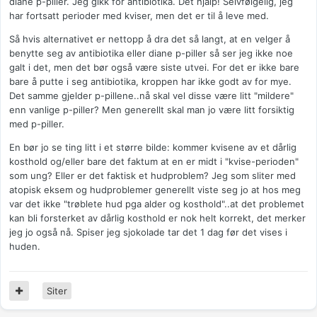
diane p-piller. Jeg gikk for antibiotika. Det hjalp! Selvfølgelig, jeg
har fortsatt perioder med kviser, men det er til å leve med.
Så hvis alternativet er nettopp å dra det så langt, at en velger å
benytte seg av antibiotika eller diane p-piller så ser jeg ikke noe
galt i det, men det bør også være siste utvei. For det er ikke bare
bare å putte i seg antibiotika, kroppen har ikke godt av for mye.
Det samme gjelder p-pillene..nå skal vel disse være litt "mildere"
enn vanlige p-piller? Men generellt skal man jo være litt forsiktig
med p-piller.
En bør jo se ting litt i et større bilde: kommer kvisene av et dårlig
kosthold og/eller bare det faktum at en er midt i "kvise-perioden"
som ung? Eller er det faktisk et hudproblem? Jeg som sliter med
atopisk eksem og hudproblemer generellt viste seg jo at hos meg
var det ikke "trøblete hud pga alder og kosthold"..at det problemet
kan bli forsterket av dårlig kosthold er nok helt korrekt, det merker
jeg jo også nå. Spiser jeg sjokolade tar det 1 dag før det vises i
huden.
Siter