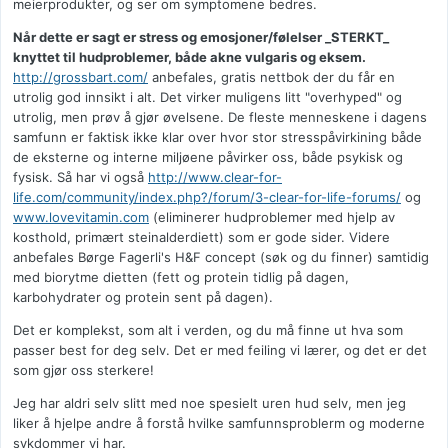
meierprodukter, og ser om symptomene bedres.
Når dette er sagt er stress og emosjoner/følelser _STERKT_
knyttet til hudproblemer, både akne vulgaris og eksem.
http://grossbart.com/
anbefales, gratis nettbok der du får en
utrolig god innsikt i alt. Det virker muligens litt "overhyped" og
utrolig, men prøv å gjør øvelsene. De fleste menneskene i dagens
samfunn er faktisk ikke klar over hvor stor stresspåvirkining både
de eksterne og interne miljøene påvirker oss, både psykisk og
fysisk. Så har vi også
http://www.clear-for-
life.com/community/index.php?/forum/3-clear-for-life-forums/
og
www.lovevitamin.com
(eliminerer hudproblemer med hjelp av
kosthold, primært steinalderdiett) som er gode sider. Videre
anbefales Børge Fagerli's H&F concept (søk og du finner) samtidig
med biorytme dietten (fett og protein tidlig på dagen,
karbohydrater og protein sent på dagen).
Det er komplekst, som alt i verden, og du må finne ut hva som
passer best for deg selv. Det er med feiling vi lærer, og det er det
som gjør oss sterkere!
Jeg har aldri selv slitt med noe spesielt uren hud selv, men jeg
liker å hjelpe andre å forstå hvilke samfunnsproblerm og moderne
sykdommer vi har.