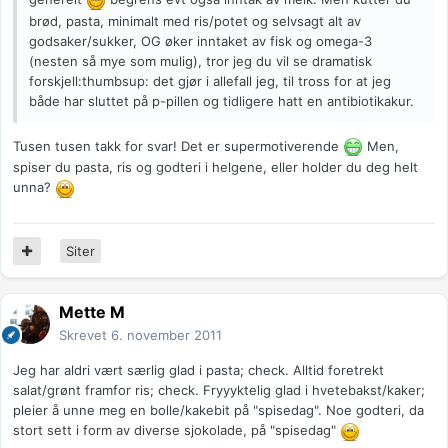
brød, pasta, minimalt med ris/potet og selvsagt alt av
godsaker/sukker, OG øker inntaket av fisk og omega-3
(nesten så mye som mulig), tror jeg du vil se dramatisk
forskjell:thumbsup: det gjør i allefall jeg, til tross for at jeg
både har sluttet på p-pillen og tidligere hatt en antibiotikakur.
Tusen tusen takk for svar! Det er supermotiverende
Men,
spiser du pasta, ris og godteri i helgene, eller holder du deg helt
unna?
Siter
Mette M
Skrevet
6. november 2011
Jeg har aldri vært særlig glad i pasta; check. Alltid foretrekt
salat/grønt framfor ris; check. Fryyyktelig glad i hvetebakst/kaker;
pleier å unne meg en bolle/kakebit på "spisedag". Noe godteri, da
stort sett i form av diverse sjokolade, på "spisedag"