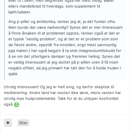
eller to i uken, men begrenser også her mest mulig. Baker
ellers mandelbrød til hverdags, som supplement til
kjøtt/salater.
Ang p-piller og antibiotika, tenker jeg at, ja det funker ofte.
Men burde det være nødvendig? Synes det er mer interessant
å finne årsaken til at problemet oppsto, tenker også at det er
et typisk "vestlig problem", og at det er et problem som som
de fleste andre, oppstår fra innsiden, ergo mest sannsynlig
pga maten:) har også begynt å ta sink-/magnesiumtilskudd for
å se om det ytterligere demper og fremmer heling. Synes det
er veldig interessant at jeg sluttet på p-pillen uten å få noen
negativ effekt, da jeg primært har tatt den for å holde huden i
sjakk.
Utrolig interessant! Og jeg er helt enig, og derfor skeptisk til
medisinering. Andre land har nesten ikke akne, mens vesten har
utrolig mye hudproblematikk. Takk for at du utdyper kostholdet
også
Siter