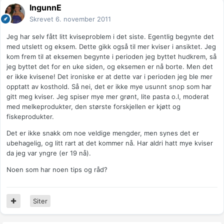
IngunnE
Skrevet
6. november 2011
Jeg har selv fått litt kviseproblem i det siste. Egentlig begynte det
med utslett og eksem. Dette gikk også til mer kviser i ansiktet. Jeg
kom frem til at eksemen begynte i perioden jeg byttet hudkrem, så
jeg byttet det for en uke siden, og eksemen er nå borte. Men det
er ikke kvisene! Det ironiske er at dette var i perioden jeg ble mer
opptatt av kosthold. Så nei, det er ikke mye usunnt snop som har
gitt meg kviser. Jeg spiser mye mer grønt, lite pasta o.l, moderat
med melkeprodukter, den største forskjellen er kjøtt og
fiskeprodukter.
Det er ikke snakk om noe veldige mengder, men synes det er
ubehagelig, og litt rart at det kommer nå. Har aldri hatt mye kviser
da jeg var yngre (er 19 nå).
Noen som har noen tips og råd?
Siter