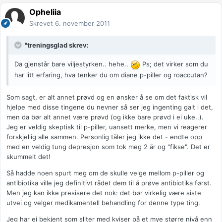
Opheliia
Skrevet
6. november 2011
"treningsglad skrev:
Da gjenstår bare viljestyrken.. hehe..
Ps; det virker som du
har litt erfaring, hva tenker du om diane p-piller og roaccutan?
Som sagt, er alt annet prøvd og en ønsker å se om det faktisk vil
hjelpe med disse tingene du nevner så ser jeg ingenting galt i det,
men da bør alt annet være prøvd (og ikke bare prøvd i ei uke..).
Jeg er veldig skeptisk til p-piller, uansett merke, men vi reagerer
forskjellig alle sammen. Personlig tåler jeg ikke det - endte opp
med en veldig tung depresjon som tok meg 2 år og "fikse". Det er
skummelt det!
Så hadde noen spurt meg om de skulle velge mellom p-piller og
antibiotika ville jeg definitivt rådet dem til å prøve antibiotika først.
Men jeg kan ikke presisere det nok: det bør virkelig være siste
utvei og velger medikamentell behandling for denne type ting.
Jeg har ei bekjent som sliter med kviser på et mye større nivå enn