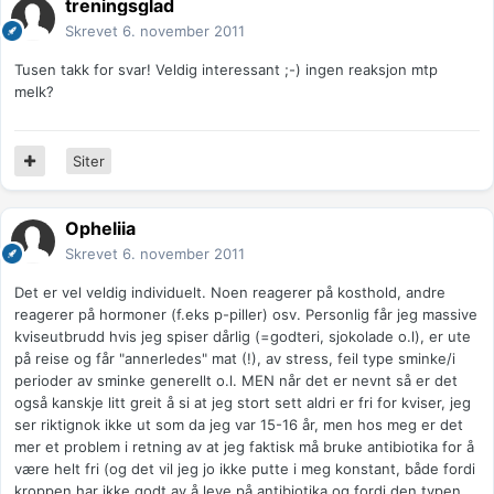
treningsglad
Skrevet
6. november 2011
Tusen takk for svar! Veldig interessant ;-) ingen reaksjon mtp
melk?
Siter
Opheliia
Skrevet
6. november 2011
Det er vel veldig individuelt. Noen reagerer på kosthold, andre
reagerer på hormoner (f.eks p-piller) osv. Personlig får jeg massive
kviseutbrudd hvis jeg spiser dårlig (=godteri, sjokolade o.l), er ute
på reise og får "annerledes" mat (!), av stress, feil type sminke/i
perioder av sminke generellt o.l. MEN når det er nevnt så er det
også kanskje litt greit å si at jeg stort sett aldri er fri for kviser, jeg
ser riktignok ikke ut som da jeg var 15-16 år, men hos meg er det
mer et problem i retning av at jeg faktisk må bruke antibiotika for å
være helt fri (og det vil jeg jo ikke putte i meg konstant, både fordi
kroppen har ikke godt av å leve på antibiotika og fordi den typen