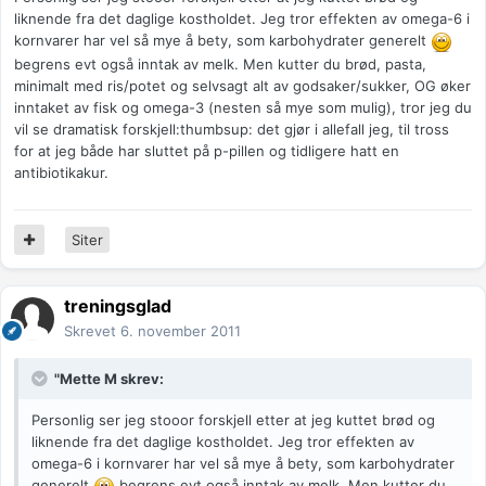
liknende fra det daglige kostholdet. Jeg tror effekten av omega-6 i
kornvarer har vel så mye å bety, som karbohydrater generelt
begrens evt også inntak av melk. Men kutter du brød, pasta,
minimalt med ris/potet og selvsagt alt av godsaker/sukker, OG øker
inntaket av fisk og omega-3 (nesten så mye som mulig), tror jeg du
vil se dramatisk forskjell:thumbsup: det gjør i allefall jeg, til tross
for at jeg både har sluttet på p-pillen og tidligere hatt en
antibiotikakur.
Siter
treningsglad
Skrevet
6. november 2011
"Mette M skrev:
Personlig ser jeg stooor forskjell etter at jeg kuttet brød og
liknende fra det daglige kostholdet. Jeg tror effekten av
omega-6 i kornvarer har vel så mye å bety, som karbohydrater
generelt
begrens evt også inntak av melk. Men kutter du