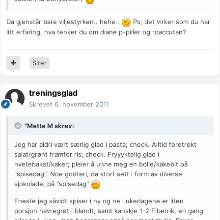
Da gjenstår bare viljestyrken.. hehe..
Ps; det virker som du har
litt erfaring, hva tenker du om diane p-piller og roaccutan?
Siter
treningsglad
Skrevet
6. november 2011
"Mette M skrev:
Jeg har aldri vært særlig glad i pasta; check. Alltid foretrekt
salat/grønt framfor ris; check. Fryyyktelig glad i
hvetebakst/kaker; pleier å unne meg en bolle/kakebit på
"spisedag". Noe godteri, da stort sett i form av diverse
sjokolade, på "spisedag"
Eneste jeg såvidt spiser i ny og ne i ukedagene er liten
porsjon havregrøt i blandt, samt kanskje 1-2 Fiberrik, en gang