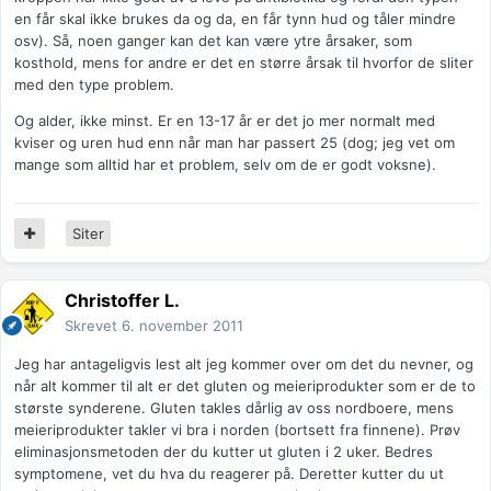
en får skal ikke brukes da og da, en får tynn hud og tåler mindre
osv). Så, noen ganger kan det kan være ytre årsaker, som
kosthold, mens for andre er det en større årsak til hvorfor de sliter
med den type problem.
Og alder, ikke minst. Er en 13-17 år er det jo mer normalt med
kviser og uren hud enn når man har passert 25 (dog; jeg vet om
mange som alltid har et problem, selv om de er godt voksne).
Siter
Christoffer L.
Skrevet
6. november 2011
Jeg har antageligvis lest alt jeg kommer over om det du nevner, og
når alt kommer til alt er det gluten og meieriprodukter som er de to
største synderene. Gluten takles dårlig av oss nordboere, mens
meieriprodukter takler vi bra i norden (bortsett fra finnene). Prøv
eliminasjonsmetoden der du kutter ut gluten i 2 uker. Bedres
symptomene, vet du hva du reagerer på. Deretter kutter du ut