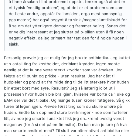
å finne årsaken til at problemet oppsto, tenker også at det er
et typisk "vestlig problem", og at det er et problem som som
de fleste andre, oppstår fra innsiden, ergo mest sannsynlig
pga maten:) har også begynt å ta sink-/magnesiumtilskudd for
å se om det ytterligere demper og fremmer heling. Synes det
er veldig interessant at jeg sluttet på p-pillen uten å få noen
negativ effekt, da jeg primært har tatt den for å holde huden i
sjakk.
Personlig prøvde jeg alt mulig før jeg brukte antibiotika. Jeg kuttet
ut x antall ting fra kostholdet, deriblant krydder, legen mente
nemlig at det kunne være sterkt krydder som var årsaken. Jeg
følgte alt til punkt og prikke - uten resultat. Jeg har gått til
hudpleier og prøvd alt fra milde ting til de litt sterkere hvor huden
blir etset bort med syre. Resultat? Jeg så latterlig idiot ut i
prosessen hvor huden ble bra igjen, kvisene var borte ca 1 uke og
BAM der var det tilbake. Og mange tusen kroner fattigere. Så gikk
turen til legen igjen. Prøvde først ting som du skulle smøre på
huden. Endte kun opp med store bivirkninger - noe som forteller
litt, av noe jeg smurte i ansiktet fikk jeg eh..kremt..veldig vondt i
magen av (for å si det på en fin måte). Da kan man jo lure på hva
man smurte ansiktet med? Til slutt var alternativet antibiotika eller