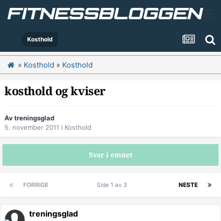
Kosthold
»
Kosthold
»
Kosthold
kosthold og kviser
Av
treningsglad
5. november 2011
i
Kosthold
Svar i emnet
FORRIGE
Side 1 av 3
NESTE
treningsglad