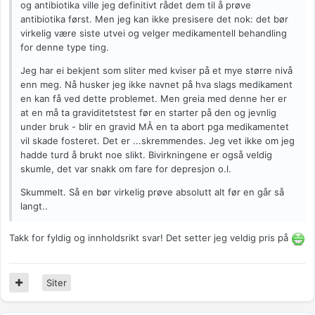
og antibiotika ville jeg definitivt rådet dem til å prøve
antibiotika først. Men jeg kan ikke presisere det nok: det bør
virkelig være siste utvei og velger medikamentell behandling
for denne type ting.
Jeg har ei bekjent som sliter med kviser på et mye større nivå
enn meg. Nå husker jeg ikke navnet på hva slags medikament
en kan få ved dette problemet. Men greia med denne her er
at en må ta graviditetstest før en starter på den og jevnlig
under bruk - blir en gravid MÅ en ta abort pga medikamentet
vil skade fosteret. Det er ...skremmendes. Jeg vet ikke om jeg
hadde turd å brukt noe slikt. Bivirkningene er også veldig
skumle, det var snakk om fare for depresjon o.l.
Skummelt. Så en bør virkelig prøve absolutt alt før en går så
langt..
Takk for fyldig og innholdsrikt svar! Det setter jeg veldig pris på
Siter