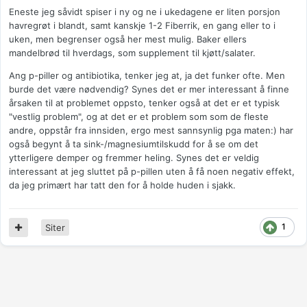
Eneste jeg såvidt spiser i ny og ne i ukedagene er liten porsjon
havregrøt i blandt, samt kanskje 1-2 Fiberrik, en gang eller to i
uken, men begrenser også her mest mulig. Baker ellers
mandelbrød til hverdags, som supplement til kjøtt/salater.
Ang p-piller og antibiotika, tenker jeg at, ja det funker ofte. Men
burde det være nødvendig? Synes det er mer interessant å finne
årsaken til at problemet oppsto, tenker også at det er et typisk
"vestlig problem", og at det er et problem som som de fleste
andre, oppstår fra innsiden, ergo mest sannsynlig pga maten:) har
også begynt å ta sink-/magnesiumtilskudd for å se om det
ytterligere demper og fremmer heling. Synes det er veldig
interessant at jeg sluttet på p-pillen uten å få noen negativ effekt,
da jeg primært har tatt den for å holde huden i sjakk.
1
Siter