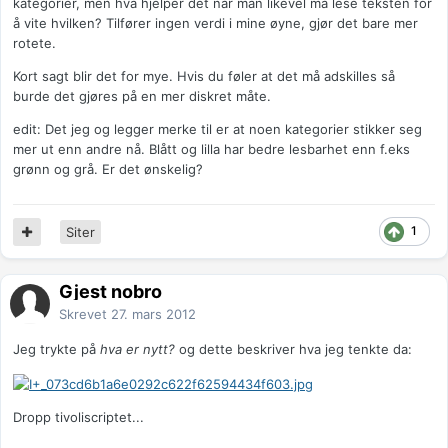
kategorier, men hva hjelper det når man likevel må lese teksten for
å vite hvilken? Tilfører ingen verdi i mine øyne, gjør det bare mer
rotete.
Kort sagt blir det for mye. Hvis du føler at det må adskilles så
burde det gjøres på en mer diskret måte.
edit: Det jeg og legger merke til er at noen kategorier stikker seg
mer ut enn andre nå. Blått og lilla har bedre lesbarhet enn f.eks
grønn og grå. Er det ønskelig?
1
Siter
Gjest nobro
Skrevet
27. mars 2012
Jeg trykte på
hva er nytt?
og dette beskriver hva jeg tenkte da:
Dropp tivoliscriptet...