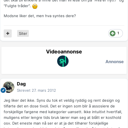
det skal bli enklere å finne det man vil lese om på "Hva er nytt?" og
"Fulgte tråder".
Modsne liker det, men hva syntes dere?
1
Siter
Videoannonse
Annonse
Dag
Skrevet
27. mars 2012
Jeg liker det ikke. Syns du tok et veldig ryddig og rent design og
tilførte det en dose tivoli. Det er ingen som blir å assosiere de
forskjellige fargene med kategorier uansett. Ikke intuitivt hvertfall,
muligens etter lengre tids bruk lærer man seg at blått er kosthold
osv. Det eneste man nå ser er at ja det tilhører forskjellige