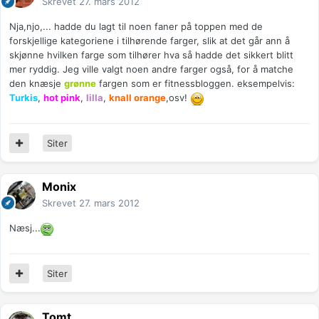
Skrevet
27. mars 2012
Nja,njo,... hadde du lagt til noen faner på toppen med de
forskjellige kategoriene i tilhørende farger, slik at det går ann å
skjønne hvilken farge som tilhører hva så hadde det sikkert blitt
mer ryddig. Jeg ville valgt noen andre farger også, for å matche
den knæsje
grønne
fargen som er fitnessbloggen. eksempelvis:
Turkis
,
hot pink
,
lilla
,
knall orange
,osv!
Siter
Monix
Skrevet
27. mars 2012
Næsj...
Siter
Tomt