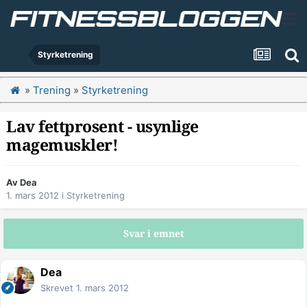
Styrketrening
»
Trening
»
Styrketrening
Lav fettprosent - usynlige
magemuskler!
Av
Dea
1. mars 2012
i
Styrketrening
Svar i emnet
Dea
Skrevet
1. mars 2012