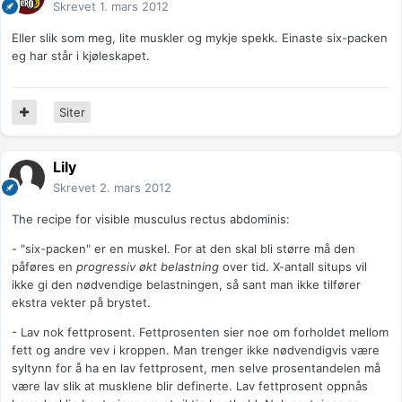
Skrevet
1. mars 2012
Eller slik som meg, lite muskler og mykje spekk. Einaste six-packen
eg har står i kjøleskapet.
Siter
Lily
Skrevet
2. mars 2012
The recipe for visible musculus rectus abdominis:
- "six-packen" er en muskel. For at den skal bli større må den
påføres en
progressiv økt belastning
over tid. X-antall situps vil
ikke gi den nødvendige belastningen, så sant man ikke tilfører
ekstra vekter på brystet.
- Lav nok fettprosent. Fettprosenten sier noe om forholdet mellom
fett og andre vev i kroppen. Man trenger ikke nødvendigvis være
syltynn for å ha en lav fettprosent, men selve prosentandelen må
være lav slik at musklene blir definerte. Lav fettprosent oppnås