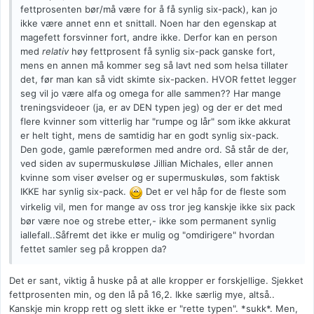
fettprosenten bør/må være for å få synlig six-pack), kan jo
ikke være annet enn et snittall. Noen har den egenskap at
magefett forsvinner fort, andre ikke. Derfor kan en person
med
relativ
høy fettprosent få synlig six-pack ganske fort,
mens en annen må kommer seg så lavt ned som helsa tillater
det, før man kan så vidt skimte six-packen. HVOR fettet legger
seg vil jo være alfa og omega for alle sammen?? Har mange
treningsvideoer (ja, er av DEN typen jeg) og der er det med
flere kvinner som vitterlig har "rumpe og lår" som ikke akkurat
er helt tight, mens de samtidig har en godt synlig six-pack.
Den gode, gamle pæreformen med andre ord. Så står de der,
ved siden av supermuskuløse Jillian Michales, eller annen
kvinne som viser øvelser og er supermuskuløs, som faktisk
IKKE har synlig six-pack.
Det er vel håp for de fleste som
virkelig vil, men for mange av oss tror jeg kanskje ikke six pack
bør være noe og strebe etter,- ikke som permanent synlig
iallefall..Såfremt det ikke er mulig og "omdirigere" hvordan
fettet samler seg på kroppen da?
Det er sant, viktig å huske på at alle kropper er forskjellige. Sjekket
fettprosenten min, og den lå på 16,2. Ikke særlig mye, altså..
Kanskje min kropp rett og slett ikke er "rette typen". *sukk*. Men,