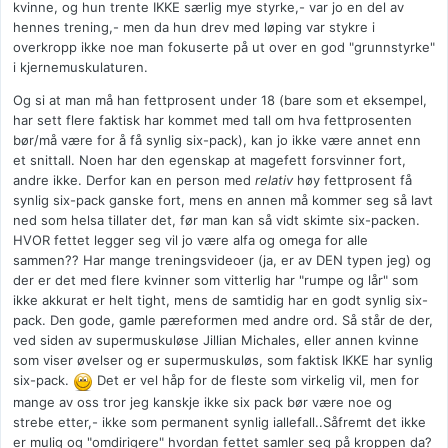
kvinne, og hun trente IKKE særlig mye styrke,- var jo en del av
hennes trening,- men da hun drev med løping var stykre i
overkropp ikke noe man fokuserte på ut over en god "grunnstyrke"
i kjernemuskulaturen.
Og si at man må han fettprosent under 18 (bare som et eksempel,
har sett flere faktisk har kommet med tall om hva fettprosenten
bør/må være for å få synlig six-pack), kan jo ikke være annet enn
et snittall. Noen har den egenskap at magefett forsvinner fort,
andre ikke. Derfor kan en person med
relativ
høy fettprosent få
synlig six-pack ganske fort, mens en annen må kommer seg så lavt
ned som helsa tillater det, før man kan så vidt skimte six-packen.
HVOR fettet legger seg vil jo være alfa og omega for alle
sammen?? Har mange treningsvideoer (ja, er av DEN typen jeg) og
der er det med flere kvinner som vitterlig har "rumpe og lår" som
ikke akkurat er helt tight, mens de samtidig har en godt synlig six-
pack. Den gode, gamle pæreformen med andre ord. Så står de der,
ved siden av supermuskuløse Jillian Michales, eller annen kvinne
som viser øvelser og er supermuskuløs, som faktisk IKKE har synlig
six-pack.
Det er vel håp for de fleste som virkelig vil, men for
mange av oss tror jeg kanskje ikke six pack bør være noe og
strebe etter,- ikke som permanent synlig iallefall..Såfremt det ikke
er mulig og "omdirigere" hvordan fettet samler seg på kroppen da?