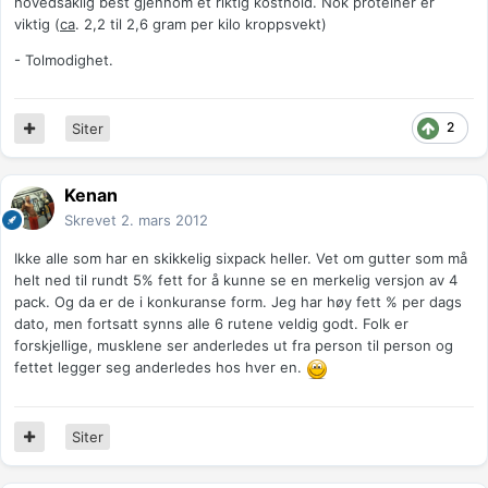
hovedsaklig best gjennom et riktig kosthold. Nok proteiner er
viktig (
ca
. 2,2 til 2,6 gram per kilo kroppsvekt)
- Tolmodighet.
2
Siter
Kenan
Skrevet
2. mars 2012
Ikke alle som har en skikkelig sixpack heller. Vet om gutter som må
helt ned til rundt 5% fett for å kunne se en merkelig versjon av 4
pack. Og da er de i konkuranse form. Jeg har høy fett % per dags
dato, men fortsatt synns alle 6 rutene veldig godt. Folk er
forskjellige, musklene ser anderledes ut fra person til person og
fettet legger seg anderledes hos hver en.
Siter