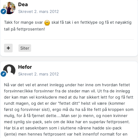
Dea
Skrevet
2. mars 2012
Takk for mange svar
skal få tak i en fettklype og få et nøyaktig
tall på fettprosenten!
Siter
Hefor
Skrevet
2. mars 2012
Nå var det vel et annet innlegg under her inne om hvordan fettet
forsvinner/ikke forsvinner fra de steder man vil. Ut fra de innlegg
der kan man vel konkludere med at du har sikkert lett for og få fett
rundt magen, og det er der "fettet ditt" helst vil være (kommer
først og forsvinner sist), ergo må du ha så lite fett på kroppen som
mulig, for å få fjernet dette....Man ser jo menn, og noen kvinner
med synlig six-pack, selv om de ikke har en superlav fettprosent.
Har bl.a et søseknbarn som i sluttene nårene hadde six-pack
(jente) men hennes fettprosent var helt innenfof normalt for en