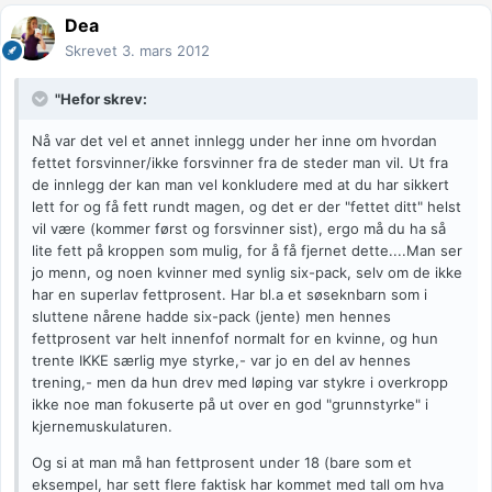
Dea
Skrevet
3. mars 2012
"Hefor skrev:
Nå var det vel et annet innlegg under her inne om hvordan
fettet forsvinner/ikke forsvinner fra de steder man vil. Ut fra
de innlegg der kan man vel konkludere med at du har sikkert
lett for og få fett rundt magen, og det er der "fettet ditt" helst
vil være (kommer først og forsvinner sist), ergo må du ha så
lite fett på kroppen som mulig, for å få fjernet dette....Man ser
jo menn, og noen kvinner med synlig six-pack, selv om de ikke
har en superlav fettprosent. Har bl.a et søseknbarn som i
sluttene nårene hadde six-pack (jente) men hennes
fettprosent var helt innenfof normalt for en kvinne, og hun
trente IKKE særlig mye styrke,- var jo en del av hennes
trening,- men da hun drev med løping var stykre i overkropp
ikke noe man fokuserte på ut over en god "grunnstyrke" i
kjernemuskulaturen.
Og si at man må han fettprosent under 18 (bare som et
eksempel, har sett flere faktisk har kommet med tall om hva