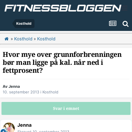
Kosthold
»
Kosthold
»
Kosthold
Hvor mye over grunnforbrenningen
bør man ligge på kal. når ned i
fettprosent?
Av
Jenna
10. september 2013
i
Kosthold
Svar i emnet
Jenna
Skrevet
10. september 2013