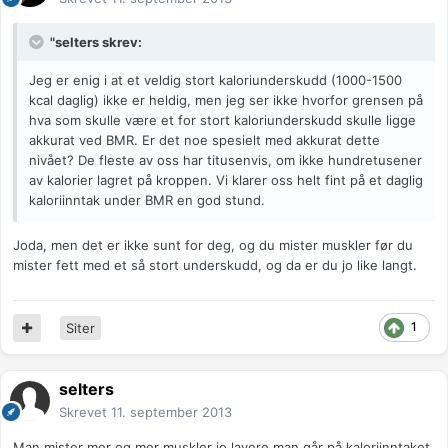
"selters skrev:
Jeg er enig i at et veldig stort kaloriunderskudd (1000-1500
kcal daglig) ikke er heldig, men jeg ser ikke hvorfor grensen på
hva som skulle være et for stort kaloriunderskudd skulle ligge
akkurat ved BMR. Er det noe spesielt med akkurat dette
nivået? De fleste av oss har titusenvis, om ikke hundretusener
av kalorier lagret på kroppen. Vi klarer oss helt fint på et daglig
kaloriinntak under BMR en god stund.
Joda, men det er ikke sunt for deg, og du mister muskler før du
mister fett med et så stort underskudd, og da er du jo like langt.
1
Siter
selters
Skrevet
11. september 2013
Man mister mer og mer muskler jo lavere man går på kaloriinntaket.