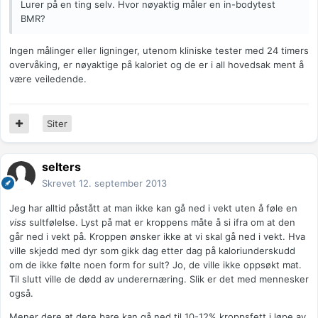
Lurer på en ting selv. Hvor nøyaktig måler en in-bodytest
BMR?
Ingen målinger eller ligninger, utenom kliniske tester med 24 timers
overvåking, er nøyaktige på kaloriet og de er i all hovedsak ment å
være veiledende.
Siter
selters
Skrevet
12. september 2013
Jeg har alltid påstått at man ikke kan gå ned i vekt uten å føle en
viss
sultfølelse. Lyst på mat er kroppens måte å si ifra om at den
går ned i vekt på. Kroppen ønsker ikke at vi skal gå ned i vekt. Hva
ville skjedd med dyr som gikk dag etter dag på kaloriunderskudd
om de ikke følte noen form for sult? Jo, de ville ikke oppsøkt mat.
Til slutt ville de dødd av underernæring. Slik er det med mennesker
også.
Mener dere at dere bare kan gå ned til 10-12% kroppsfett i løpe av