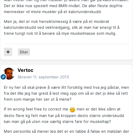
Det er ikke noe spesielt med BMR-nivået. De aller fleste dopfrie
mennesker vil miste muskler på et kaloriunderskudd.
Men ja, det er nok hensiktsmessig å være på et moderat
kaloriunderskudd ved vektnedgang, slik at man har energi til å
trene tungt nok til å bevare så mye muskelmasse som mulig.
Siter
Vertoc
Skrevet
11. september 2013
Er ny her så skal prøve å være litt forsiktig med hva jeg påstar, men
fra det lille jeg har greid å lest meg opp om så er det jo ikke så rett
frem som mange her ser ut å mene?
If im wrong feel free to correct me
men er det ikke sånn at
desto flere kg fett man har på kroppen desto større underskudd
kan man gå på uten noe særlig større fare for muskeltap?
Men personlig så mener jeg det er en tabbe å følge en matplan der