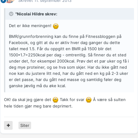
Skrevet
11. september 2013
"Nicolai Hildre skrev:
Det er ikke meningen!
BMR/grunnforbrenning kan du finne på Fitnessbloggen på
Facebook, og gitt at du er aktiv hver dag ganger du dette
tallet med 1.5. Får du oppgitt en BMR på 1500 blir det
1500*1.7=2250kcal per dag - omtrentlig. Så finner du et sted
under det, for eksempel 2000kcal. Prøv det et par uker og få i
deg mye proteiner, og se hva som skjer. Har du ikke gått ned
noe kan du justere litt ned, har du gått ned en kg på 2-3 uker
er det passe, har du gått ned masse og samtidig føler deg
ganske jævlig må du øke kcal.
OK! da skal jeg gjøre det
Takk for svar
Å være så sulten
hele tiden gjør meg bare deprimert.
Siter