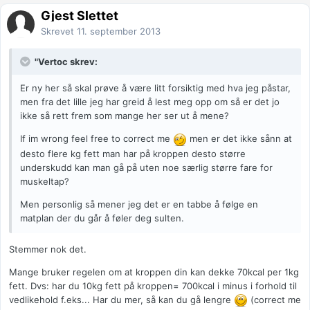
Gjest Slettet
Skrevet
11. september 2013
"Vertoc skrev:
Er ny her så skal prøve å være litt forsiktig med hva jeg påstar,
men fra det lille jeg har greid å lest meg opp om så er det jo
ikke så rett frem som mange her ser ut å mene?
If im wrong feel free to correct me
men er det ikke sånn at
desto flere kg fett man har på kroppen desto større
underskudd kan man gå på uten noe særlig større fare for
muskeltap?
Men personlig så mener jeg det er en tabbe å følge en
matplan der du går å føler deg sulten.
Stemmer nok det.
Mange bruker regelen om at kroppen din kan dekke 70kcal per 1kg
fett. Dvs: har du 10kg fett på kroppen= 700kcal i minus i forhold til
vedlikehold f.eks... Har du mer, så kan du gå lengre
(correct me