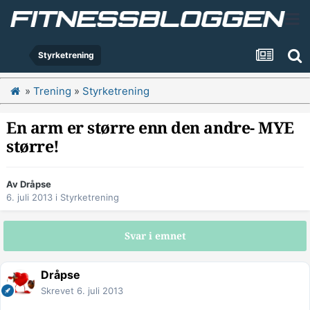
Styrketrening
»
Trening
»
Styrketrening
En arm er større enn den andre- MYE
større!
Av
Dråpse
6. juli 2013
i
Styrketrening
Svar i emnet
Dråpse
Skrevet
6. juli 2013