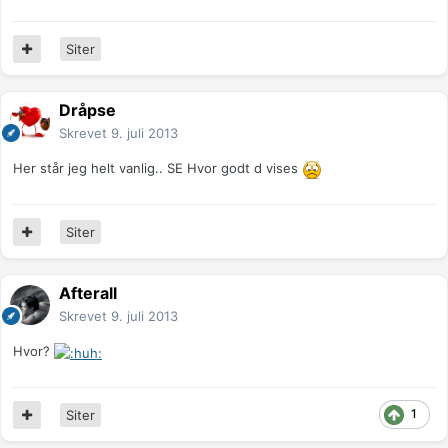
Siter
Dråpse
Skrevet
9. juli 2013
Her står jeg helt vanlig.. SE Hvor godt d vises
Siter
Afterall
Skrevet
9. juli 2013
Hvor?
1
Siter