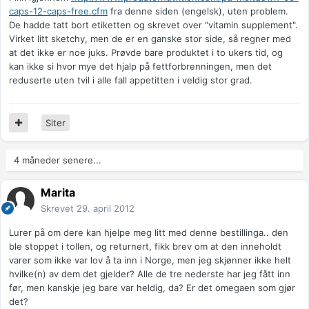
caps-12-caps-free.cfm
fra denne siden (engelsk), uten problem.
De hadde tatt bort etiketten og skrevet over "vitamin supplement".
Virket litt sketchy, men de er en ganske stor side, så regner med
at det ikke er noe juks. Prøvde bare produktet i to ukers tid, og
kan ikke si hvor mye det hjalp på fettforbrenningen, men det
reduserte uten tvil i alle fall appetitten i veldig stor grad.
Siter
4 måneder senere...
Marita
Skrevet
29. april 2012
Lurer på om dere kan hjelpe meg litt med denne bestillinga.. den
ble stoppet i tollen, og returnert, fikk brev om at den inneholdt
varer som ikke var lov å ta inn i Norge, men jeg skjønner ikke helt
hvilke(n) av dem det gjelder? Alle de tre nederste har jeg fått inn
før, men kanskje jeg bare var heldig, da? Er det omegaen som gjør
det?