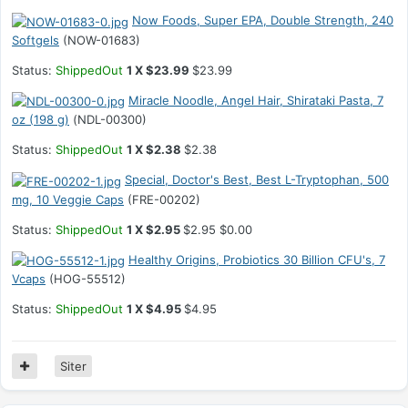
Now Foods, Super EPA, Double Strength, 240
Softgels
(NOW-01683)
Status:
ShippedOut
1 X $23.99
$23.99
Miracle Noodle, Angel Hair, Shirataki Pasta, 7
oz (198 g)
(NDL-00300)
Status:
ShippedOut
1 X $2.38
$2.38
Special, Doctor's Best, Best L-Tryptophan, 500
mg, 10 Veggie Caps
(FRE-00202)
Status:
ShippedOut
1 X $2.95
$2.95 $0.00
Healthy Origins, Probiotics 30 Billion CFU's, 7
Vcaps
(HOG-55512)
Status:
ShippedOut
1 X $4.95
$4.95
Siter