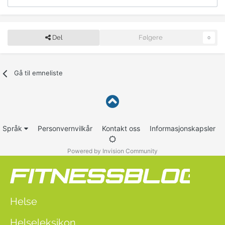
Del
Følgere
0
Gå til emneliste
Språk
Personvernvilkår
Kontakt oss
Informasjonskapsler
Powered by Invision Community
Helse
Helseleksikon