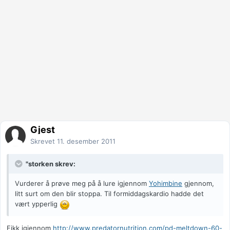
Gjest
Skrevet
11. desember 2011
"storken skrev:
Vurderer å prøve meg på å lure igjennom
Yohimbine
gjennom,
litt surt om den blir stoppa. Til formiddagskardio hadde det
vært ypperlig
Fikk igjennom
http://www.predatornutrition.com/pd-meltdown-60-