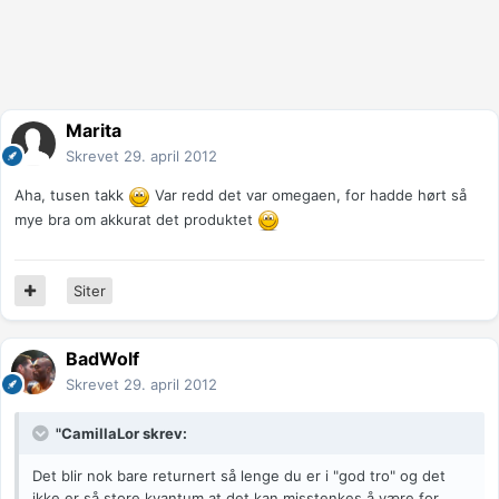
Marita
Skrevet
29. april 2012
Aha, tusen takk
Var redd det var omegaen, for hadde hørt så
mye bra om akkurat det produktet
Siter
BadWolf
Skrevet
29. april 2012
"CamillaLor skrev:
Det blir nok bare returnert så lenge du er i "god tro" og det
ikke er så store kvantum at det kan misstenkes å være for