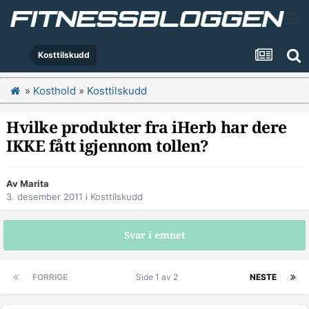
Kosttilskudd
»
Kosthold
»
Kosttilskudd
Hvilke produkter fra iHerb har dere
IKKE fått igjennom tollen?
Av
Marita
3. desember 2011
i
Kosttilskudd
Svar i emnet
FORRIGE
Side 1 av 2
NESTE