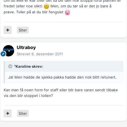
Om du ikke er klar over det så blir den nok stoppa fordi planten er
fredet (eller noe slikt)
Men, om du tør så er det jo bare å
prøve. Tviler på at du blir fengslet
Siter
Ultraboy
Skrevet
6. desember 2011
"Karoline skrev:
Ja! Men hadde de sjekka pakka hadde den nok blitt retunert.
Kan man få noen form for staff eller blir bare varen sendt tilbake
vis den blir stoppet i tollen?
Siter