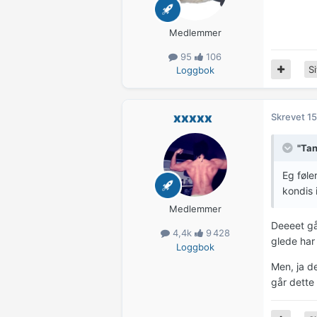
Medlemmer
95
106
Si
Loggbok
xxxxx
Skrevet
15
"Tan
Eg føle
kondis 
Medlemmer
Deeeet gå
4,4k
9 428
glede har
Loggbok
Men, ja de
går dette 