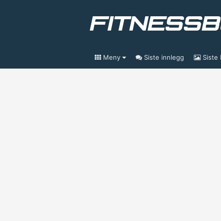
Meny
Siste innlegg
Siste 