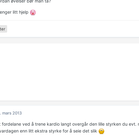
vordan øvelser bør man ta?
renger litt hjelp
ter
. mars 2013
t fordelane ved å trene kardio langt overgår den lille styrken du evt
vardagen enn litt ekstra styrke for å seie det slik