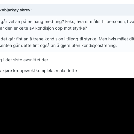
kobjarkøy skrev:
går vel an på en haug med ting? Feks, hva er målet til personen, hva
ar den enkelte av kondisjon opp mot styrke?
 det går fint an å trene kondisjon i tillegg til styrke. Men hvis målet d
senten går dette fint også an å gjøre uten kondisjonstrening.
g i det siste avsnittet der.
u kjøre kroppsvektkomplekser ala dette