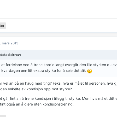
ter
. mars 2013
dstad skrev:
r at fordelane ved å trene kardio langt overgår den lille styrken du 
i kvardagen enn litt ekstra styrke for å seie det slik
r vel an på en haug med ting? Feks, hva er målet til personen, hva g
 den enkelte av kondisjon opp mot styrke?
t går fint an å trene kondisjon i tillegg til styrke. Men hvis målet dit
fint også an å gjøre uten kondisjonstrening.