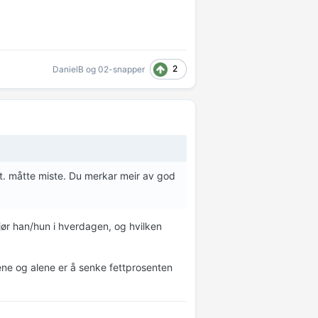
2
DanielB
og
02-snapper
evt. måtte miste. Du merkar meir av god
jør han/hun i hverdagen, og hvilken
t ene og alene er å senke fettprosenten