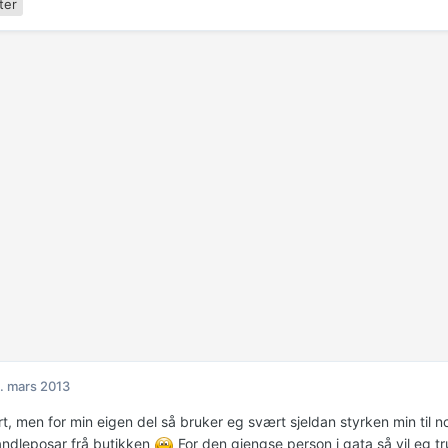
ter
. mars 2013
rt, men for min eigen del så bruker eg svært sjeldan styrken min til 
ndleposar frå butikken
For den gjengse person i gata så vil eg tru