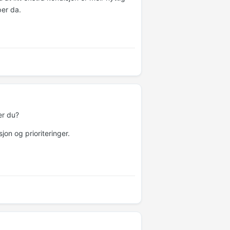
per da.
er du?
on og prioriteringer.