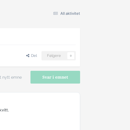
All aktivitet
Del
Følgere
0
t nytt emne
Svar i emnet
vitt.