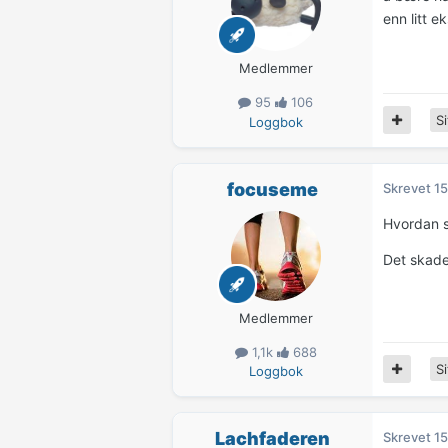
enn litt e
Medlemmer
95
106
Si
Loggbok
focuseme
Skrevet
15
Hvordan s
Det skade
Medlemmer
1,1k
688
Si
Loggbok
Lachfaderen
Skrevet
15