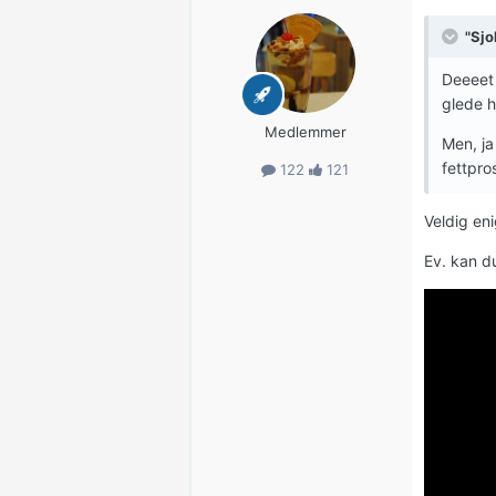
"Sjo
Deeeet 
glede h
Medlemmer
Men, ja
fettpro
122
121
Veldig eni
Ev. kan d