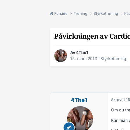
Forside
Trening
Styrketrening
Påv
Påvirkningen av Cardi
Av
4The1
15. mars 2013
i
Styrketrening
4The1
Skrevet
15
Om du tren
Kan man d