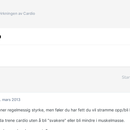
irkningen av Cardio
o
Star
. mars 2013
er regelmessig styrke, men føler du har fett du vil stramme opp/bli k
a trene cardio uten å bli "svakere" eller bli mindre i muskelmasse.