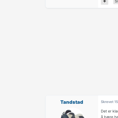
Si
Tandstad
Skrevet
15
Det er kla
å bære ha