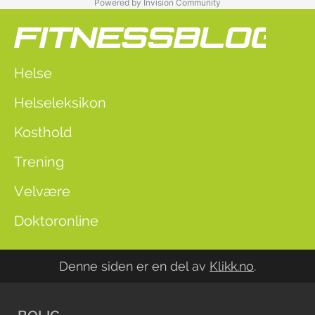
Powered by Invision Community
Helse
Helseleksikon
Kosthold
Trening
Velvære
Doktoronline
Denne siden er en del av
Klikk.no
.