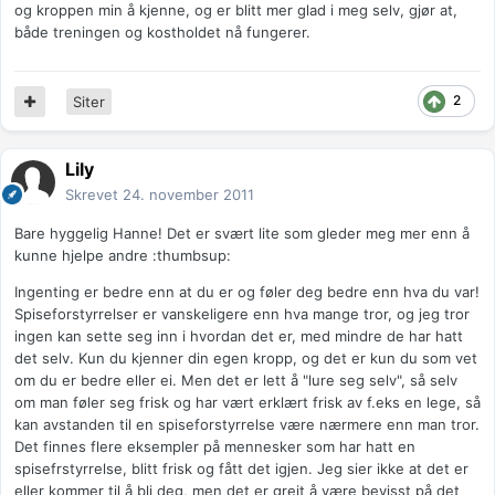
og kroppen min å kjenne, og er blitt mer glad i meg selv, gjør at,
både treningen og kostholdet nå fungerer.
2
Siter
Lily
Skrevet
24. november 2011
Bare hyggelig Hanne! Det er svært lite som gleder meg mer enn å
kunne hjelpe andre :thumbsup:
Ingenting er bedre enn at du er og føler deg bedre enn hva du var!
Spiseforstyrrelser er vanskeligere enn hva mange tror, og jeg tror
ingen kan sette seg inn i hvordan det er, med mindre de har hatt
det selv. Kun du kjenner din egen kropp, og det er kun du som vet
om du er bedre eller ei. Men det er lett å "lure seg selv", så selv
om man føler seg frisk og har vært erklært frisk av f.eks en lege, så
kan avstanden til en spiseforstyrrelse være nærmere enn man tror.
Det finnes flere eksempler på mennesker som har hatt en
spisefrstyrrelse, blitt frisk og fått det igjen. Jeg sier ikke at det er
eller kommer til å bli deg, men det er greit å være bevisst på det