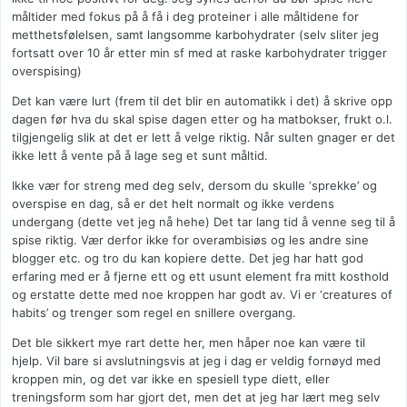
måltider med fokus på å få i deg proteiner i alle måltidene for
metthetsfølelsen, samt langsomme karbohydrater (selv sliter jeg
fortsatt over 10 år etter min sf med at raske karbohydrater trigger
overspising)
Det kan være lurt (frem til det blir en automatikk i det) å skrive opp
dagen før hva du skal spise dagen etter og ha matbokser, frukt o.l.
tilgjengelig slik at det er lett å velge riktig. Når sulten gnager er det
ikke lett å vente på å lage seg et sunt måltid.
Ikke vær for streng med deg selv, dersom du skulle ‘sprekke’ og
overspise en dag, så er det helt normalt og ikke verdens
undergang (dette vet jeg nå hehe) Det tar lang tid å venne seg til å
spise riktig. Vær derfor ikke for overambisiøs og les andre sine
blogger etc. og tro du kan kopiere dette. Det jeg har hatt god
erfaring med er å fjerne ett og ett usunt element fra mitt kosthold
og erstatte dette med noe kroppen har godt av. Vi er ‘creatures of
habits’ og trenger som regel en snillere overgang.
Det ble sikkert mye rart dette her, men håper noe kan være til
hjelp. Vil bare si avslutningsvis at jeg i dag er veldig fornøyd med
kroppen min, og det var ikke en spesiell type diett, eller
treningsform som har gjort det, men det at jeg har lært meg selv