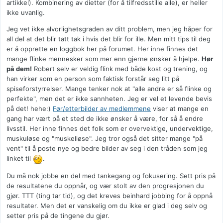
artikkel). Kombinering av dietter (for å tilfredsstille alle), er heller
ikke uvanlig.
Jeg vet ikke alvorlighetsgraden av ditt problem, men jeg håper for
all del at det blir tatt tak i hvis det blir for ille. Men mitt tips til deg
er å opprette en loggbok her på forumet. Her inne finnes det
mange flinke mennesker som mer enn gjerne ønsker å hjelpe.
Hør
på dem!
Robert selv er veldig flink med både kost og trening, og
han virker som en person som faktisk forstår seg litt på
spiseforstyrrelser. Mange tenker nok at "alle andre er så flinke og
perfekte", men det er ikke sannheten. Jeg er vel et levende bevis
på det! hehe:)
Før/etterbilder av medlemmene
viser at mange en
gang har vært på et sted de ikke ønsker å være, for så å endre
livsstil. Her inne finnes det folk som er overvektige, undervektige,
muskuløse og "muskelløse". Jeg tror også det sitter mange "på
vent" til å poste nye og bedre bilder av seg i den tråden som jeg
linket til
.
Du må nok jobbe en del med tankegang og fokusering. Sett pris på
de resultatene du oppnår, og vær stolt av den progresjonen du
gjør. TTT (ting tar tid), og det kreves beinhard jobbing for å oppnå
resultater. Men det er vanskelig om du ikke er glad i deg selv og
setter pris på de tingene du gjør.