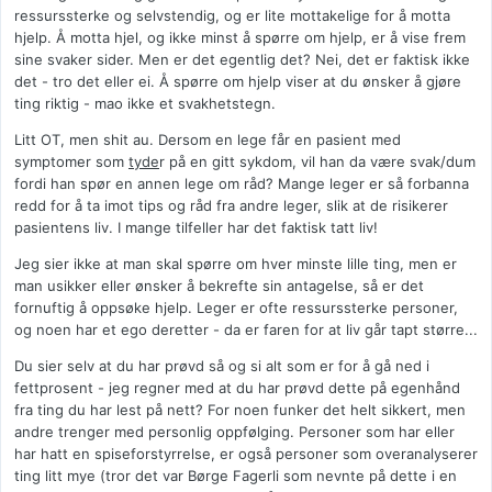
ressurssterke og selvstendig, og er lite mottakelige for å motta
hjelp. Å motta hjel, og ikke minst å spørre om hjelp, er å vise frem
sine svaker sider. Men er det egentlig det? Nei, det er faktisk ikke
det - tro det eller ei. Å spørre om hjelp viser at du ønsker å gjøre
ting riktig - mao ikke et svakhetstegn.
Litt OT, men shit au. Dersom en lege får en pasient med
symptomer som
tyde
r på en gitt sykdom, vil han da være svak/dum
fordi han spør en annen lege om råd? Mange leger er så forbanna
redd for å ta imot tips og råd fra andre leger, slik at de risikerer
pasientens liv. I mange tilfeller har det faktisk tatt liv!
Jeg sier ikke at man skal spørre om hver minste lille ting, men er
man usikker eller ønsker å bekrefte sin antagelse, så er det
fornuftig å oppsøke hjelp. Leger er ofte ressurssterke personer,
og noen har et ego deretter - da er faren for at liv går tapt større...
Du sier selv at du har prøvd så og si alt som er for å gå ned i
fettprosent - jeg regner med at du har prøvd dette på egenhånd
fra ting du har lest på nett? For noen funker det helt sikkert, men
andre trenger med personlig oppfølging. Personer som har eller
har hatt en spiseforstyrrelse, er også personer som overanalyserer
ting litt mye (tror det var Børge Fagerli som nevnte på dette i en