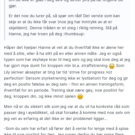
gjør.
Er det noe du lurer på, så spør om råd! Det verste som kan
skje er at du ikke får svar (noe jeg har inntrykk av at er
skjeldent). Denne tråden er et steg i riktig retning. Stå på
Hanne, jeg har troen på deg :thumbsup:
Håper det hjelper Hanne at vet at du ihvertfall ikke er alene her
med å slite, eller å ha slitt på en eller annen måte. Jeg er også
typen som har skyhøye krav til meg selv og jeg skal love deg at jeg
har gjort mye dumt for kroppen min bl.a. straffetrening
Som
Lily skriver aksepter at ting tar tid 'strive for progress not
perfection' Dersom styrketrening ikke er lystbetont for deg og gir
deg en positiv følelse av deg selv - finn en annen treningsform,
ihvertfall for en periode. Trening skal være gøy, noe positivt for
deg, kroppen din, og ikke minst sjelen
Men nå er du sikkert slik som jeg var at du vil ha konkrete råd som
passer deg i øyeblikket, så skal forsøke å komme med noe selv om
jeg vet av erfaring at det ikke er der problemet ligger...
-Som du selv har erfart så fører det å vente for lenge med å spise
ikke til noe positivt for deg. Jeg synes derfor du bør spise flere