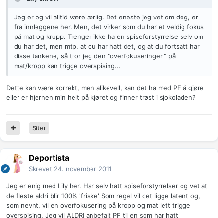
Jeg er og vil alltid være ærlig. Det eneste jeg vet om deg, er
fra innleggene her. Men, det virker som du har et veldig fokus
på mat og kropp. Trenger ikke ha en spiseforstyrrelse selv om
du har det, men mtp. at du har hatt det, og at du fortsatt har
disse tankene, så tror jeg den "overfokuseringen" på
mat/kropp kan trigge overspising...
Dette kan være korrekt, men alikevell, kan det ha med PF å gjøre
eller er hjernen min helt på kjøret og finner trøst i sjokoladen?
Siter
Deportista
Skrevet
24. november 2011
Jeg er enig med Lily her. Har selv hatt spiseforstyrrelser og vet at
de fleste aldri blir 100% 'friske' Som regel vil det ligge latent og,
som nevnt, vil en overfokusering på kropp og mat lett trigge
overspising. Jeg vil ALDRI anbefalt PF til en som har hatt