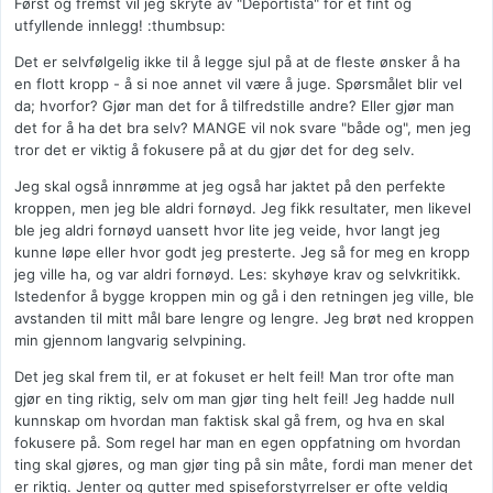
Først og fremst vil jeg skryte av "Deportista" for et fint og
utfyllende innlegg! :thumbsup:
Det er selvfølgelig ikke til å legge sjul på at de fleste ønsker å ha
en flott kropp - å si noe annet vil være å juge. Spørsmålet blir vel
da; hvorfor? Gjør man det for å tilfredstille andre? Eller gjør man
det for å ha det bra selv? MANGE vil nok svare "både og", men jeg
tror det er viktig å fokusere på at du gjør det for deg selv.
Jeg skal også innrømme at jeg også har jaktet på den perfekte
kroppen, men jeg ble aldri fornøyd. Jeg fikk resultater, men likevel
ble jeg aldri fornøyd uansett hvor lite jeg veide, hvor langt jeg
kunne løpe eller hvor godt jeg presterte. Jeg så for meg en kropp
jeg ville ha, og var aldri fornøyd. Les: skyhøye krav og selvkritikk.
Istedenfor å bygge kroppen min og gå i den retningen jeg ville, ble
avstanden til mitt mål bare lengre og lengre. Jeg brøt ned kroppen
min gjennom langvarig selvpining.
Det jeg skal frem til, er at fokuset er helt feil! Man tror ofte man
gjør en ting riktig, selv om man gjør ting helt feil! Jeg hadde null
kunnskap om hvordan man faktisk skal gå frem, og hva en skal
fokusere på. Som regel har man en egen oppfatning om hvordan
ting skal gjøres, og man gjør ting på sin måte, fordi man mener det
er riktig. Jenter og gutter med spiseforstyrrelser er ofte veldig