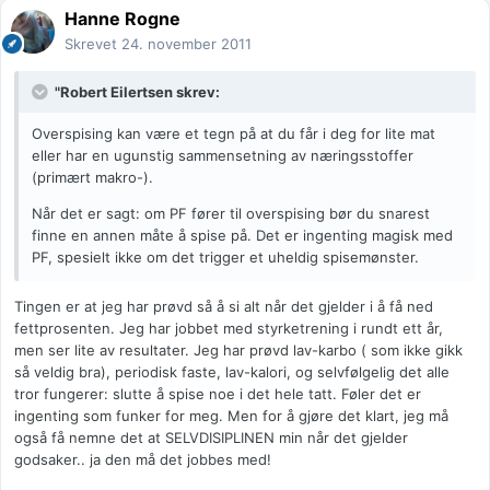
Hanne Rogne
Skrevet
24. november 2011
"Robert Eilertsen skrev:
Overspising kan være et tegn på at du får i deg for lite mat
eller har en ugunstig sammensetning av næringsstoffer
(primært makro-).
Når det er sagt: om PF fører til overspising bør du snarest
finne en annen måte å spise på. Det er ingenting magisk med
PF, spesielt ikke om det trigger et uheldig spisemønster.
Tingen er at jeg har prøvd så å si alt når det gjelder i å få ned
fettprosenten. Jeg har jobbet med styrketrening i rundt ett år,
men ser lite av resultater. Jeg har prøvd lav-karbo ( som ikke gikk
så veldig bra), periodisk faste, lav-kalori, og selvfølgelig det alle
tror fungerer: slutte å spise noe i det hele tatt. Føler det er
ingenting som funker for meg. Men for å gjøre det klart, jeg må
også få nemne det at SELVDISIPLINEN min når det gjelder
godsaker.. ja den må det jobbes med!