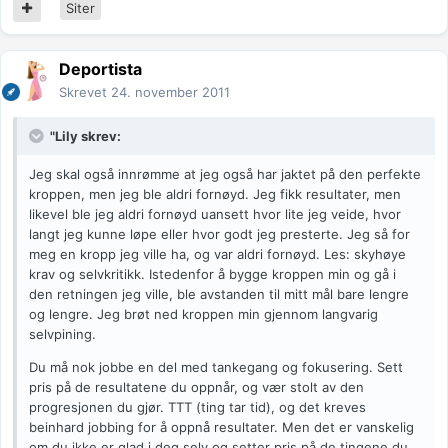
Siter
Deportista
Skrevet
24. november 2011
"Lily skrev:
Jeg skal også innrømme at jeg også har jaktet på den perfekte
kroppen, men jeg ble aldri fornøyd. Jeg fikk resultater, men
likevel ble jeg aldri fornøyd uansett hvor lite jeg veide, hvor
langt jeg kunne løpe eller hvor godt jeg presterte. Jeg så for
meg en kropp jeg ville ha, og var aldri fornøyd. Les: skyhøye
krav og selvkritikk. Istedenfor å bygge kroppen min og gå i
den retningen jeg ville, ble avstanden til mitt mål bare lengre
og lengre. Jeg brøt ned kroppen min gjennom langvarig
selvpining.
Du må nok jobbe en del med tankegang og fokusering. Sett
pris på de resultatene du oppnår, og vær stolt av den
progresjonen du gjør. TTT (ting tar tid), og det kreves
beinhard jobbing for å oppnå resultater. Men det er vanskelig
om du ikke er glad i deg selv og setter pris på de tingene du