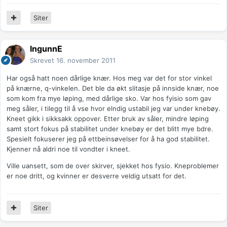
Siter
IngunnE
Skrevet
16. november 2011
Har også hatt noen dårlige knær. Hos meg var det for stor vinkel
på knærne, q-vinkelen. Det ble da økt slitasje på innside knær, noe
som kom fra mye løping, med dårlige sko. Var hos fyisio som gav
meg såler, i tilegg til å vse hvor elndig ustabil jeg var under knebøy.
Kneet gikk i sikksakk oppover. Etter bruk av såler, mindre løping
samt stort fokus på stabilitet under knebøy er det blitt mye bdre.
Spesielt fokuserer jeg på ettbeinsøvelser for å ha god stabilitet.
Kjenner nå aldri noe til vondter i kneet.
Ville uansett, som de over skirver, sjekket hos fysio. Kneproblemer
er noe dritt, og kvinner er desverre veldig utsatt for det.
Siter