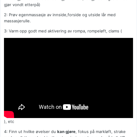
gjør vondt etterpå)
2: Prøv egenmassasje av innside,forside og utside lår med
massasjerulle.
3: Varm opp godt med aktivering av rompa, rompeløft, clams (
), etc
4: Finn ut hvilke øvelser du
kan gjøre
, fokus på markløft, strake