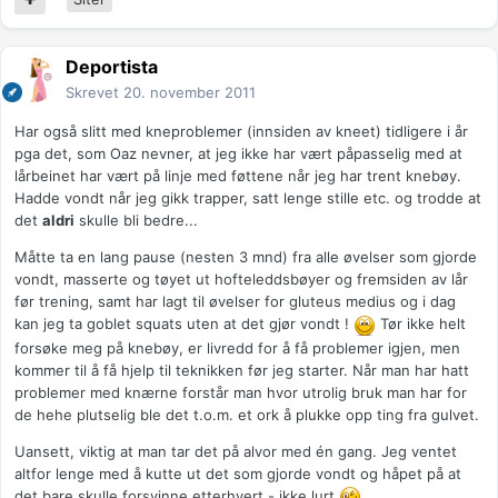
Deportista
Skrevet
20. november 2011
Har også slitt med kneproblemer (innsiden av kneet) tidligere i år
pga det, som Oaz nevner, at jeg ikke har vært påpasselig med at
lårbeinet har vært på linje med føttene når jeg har trent knebøy.
Hadde vondt når jeg gikk trapper, satt lenge stille etc. og trodde at
det
aldri
skulle bli bedre...
Måtte ta en lang pause (nesten 3 mnd) fra alle øvelser som gjorde
vondt, masserte og tøyet ut hofteleddsbøyer og fremsiden av lår
før trening, samt har lagt til øvelser for gluteus medius og i dag
kan jeg ta goblet squats uten at det gjør vondt !
Tør ikke helt
forsøke meg på knebøy, er livredd for å få problemer igjen, men
kommer til å få hjelp til teknikken før jeg starter. Når man har hatt
problemer med knærne forstår man hvor utrolig bruk man har for
de hehe plutselig ble det t.o.m. et ork å plukke opp ting fra gulvet.
Uansett, viktig at man tar det på alvor med én gang. Jeg ventet
altfor lenge med å kutte ut det som gjorde vondt og håpet på at
det bare skulle forsvinne etterhvert - ikke lurt