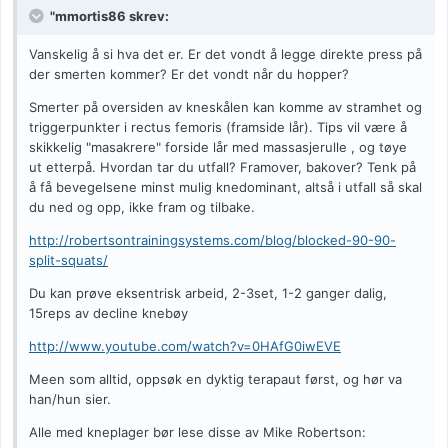
"mmortis86 skrev:
Vanskelig å si hva det er. Er det vondt å legge direkte press på
der smerten kommer? Er det vondt når du hopper?
Smerter på oversiden av kneskålen kan komme av stramhet og
triggerpunkter i rectus femoris (framside lår). Tips vil være å
skikkelig "masakrere" forside lår med massasjerulle , og tøye
ut etterpå. Hvordan tar du utfall? Framover, bakover? Tenk på
å få bevegelsene minst mulig knedominant, altså i utfall så skal
du ned og opp, ikke fram og tilbake.
http://robertsontrainingsystems.com/blog/blocked-90-90-
split-squats/
Du kan prøve eksentrisk arbeid, 2-3set, 1-2 ganger dalig,
15reps av decline knebøy
http://www.youtube.com/watch?v=0HAfG0iwEVE
Meen som alltid, oppsøk en dyktig terapaut først, og hør va
han/hun sier.
Alle med kneplager bør lese disse av Mike Robertson: