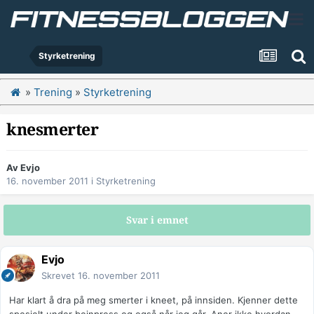
Styrketrening
»
Trening
»
Styrketrening
knesmerter
Av
Evjo
16. november 2011
i
Styrketrening
Svar i emnet
Evjo
Skrevet
16. november 2011
Har klart å dra på meg smerter i kneet, på innsiden. Kjenner dette