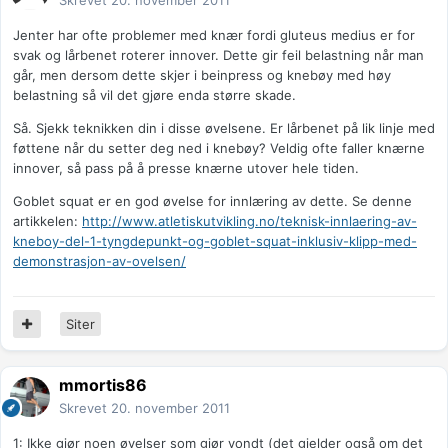
Skrevet
20. november 2011
Jenter har ofte problemer med knær fordi gluteus medius er for
svak og lårbenet roterer innover. Dette gir feil belastning når man
går, men dersom dette skjer i beinpress og knebøy med høy
belastning så vil det gjøre enda større skade.
Så. Sjekk teknikken din i disse øvelsene. Er lårbenet på lik linje med
føttene når du setter deg ned i knebøy? Veldig ofte faller knærne
innover, så pass på å presse knærne utover hele tiden.
Goblet squat er en god øvelse for innlæring av dette. Se denne
artikkelen:
http://www.atletiskutvikling.no/teknisk-innlaering-av-
kneboy-del-1-tyngdepunkt-og-goblet-squat-inklusiv-klipp-med-
demonstrasjon-av-ovelsen/
Siter
mmortis86
Skrevet
20. november 2011
1: Ikke gjør noen øvelser som gjør vondt (det gjelder også om det