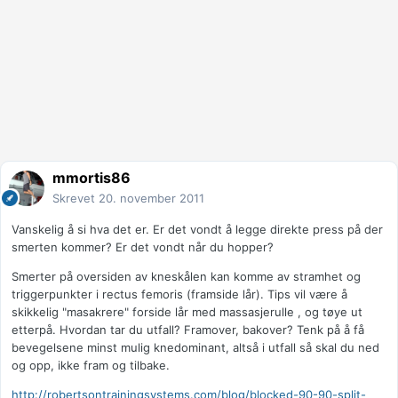
mmortis86
Skrevet
20. november 2011
Vanskelig å si hva det er. Er det vondt å legge direkte press på der
smerten kommer? Er det vondt når du hopper?
Smerter på oversiden av kneskålen kan komme av stramhet og
triggerpunkter i rectus femoris (framside lår). Tips vil være å
skikkelig "masakrere" forside lår med massasjerulle , og tøye ut
etterpå. Hvordan tar du utfall? Framover, bakover? Tenk på å få
bevegelsene minst mulig knedominant, altså i utfall så skal du ned
og opp, ikke fram og tilbake.
http://robertsontrainingsystems.com/blog/blocked-90-90-split-