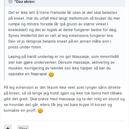
"Oaz skrev:
Det er ikke lett å trene framside lår uten at det skal belastes
på kneet. Har du utfall med langt mellomrom så bruker du mer
rumpe og mindre forside lår (på grunn av større vinkel i
kneleddet) og det er logisk at dette fungerer bedre for deg.
Synes imidlertid det er rart at leg extensions fungerer bra.
Den vil jo riktignok belaste kneet på en annen måte enn i
press under foten.
Løping på hardt underlag er no go! Massasje, som mmortis86
sier kan gjøre underverker. Dersom massasje, aktivering av
muskler, korrigering av teknikk osv ikke hjelper så bør du
oppsøke en Naprapat
På leg extension er det liksom ikke vekt som tynger sånn direkte
på kneet, så så lenge jeg holdt igjen og ikke tok beina helt tilbake
gikk det greit. Skal prøve med massasje og ta det rolig en stund og
se hvordan det går, ellers får jeg vel bare krype til korset og
kontakte en proff.
Siter